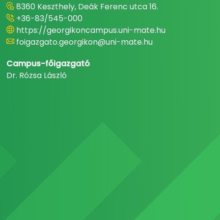
8360 Keszthely, Deák Ferenc utca 16.
+36-83/545-000
https://georgikoncampus.uni-mate.hu
foigazgato.georgikon@uni-mate.hu
Campus-főigazgató
Dr. Rózsa László