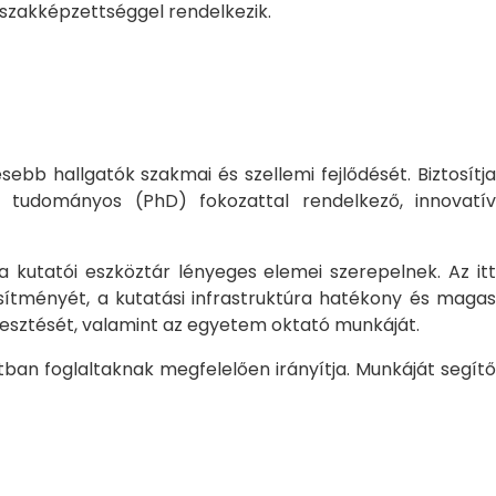
 szakképzettséggel rendelkezik.
bb hallgatók szakmai és szellemi fejlődését. Biztosítj
 tudományos (PhD) fokozattal rendelkező, innovatív
 a kutatói eszköztár lényeges elemei szerepelnek. Az itt
sítményét, a kutatási infrastruktúra hatékony és magas
jlesztését, valamint az egyetem oktató munkáját.
ban foglaltaknak megfelelően irányítja. Munkáját segítő