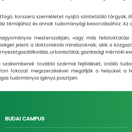
gó, korszerű szemléletet nyújtó szintetizáló tárgyak, il
i témájához és annak tudományági besorolásához. Az okt
m hagyományos mesterszakjain, vagy más felsőoktatás
éget jelent a doktoriskola mindazoknak, akik a közgazda
rnyezetgazdálkodási, urbanisztikai, gazdasági mérnöki e
ás szakemberek további szakmai fejlődését, önálló tud
ri fokozat megszerzésével megállják a helyüket a fel
gas tudományos igényű posztjain.
BUDAI CAMPUS