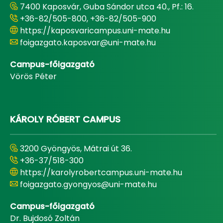
7400 Kaposvár, Guba Sándor utca 40., Pf.: 16.
+36-82/505-800, +36-82/505-900
https://kaposvaricampus.uni-mate.hu
foigazgato.kaposvar@uni-mate.hu
Campus-főigazgató
Vörös Péter
KÁROLY RÓBERT CAMPUS
3200 Gyöngyös, Mátrai út 36.
+36-37/518-300
https://karolyrobertcampus.uni-mate.hu
foigazgato.gyongyos@uni-mate.hu
Campus-főigazgató
Dr. Bujdosó Zoltán