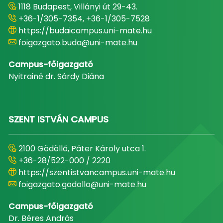
1118 Budapest, Villányi út 29-43.
+36-1/305-7354, +36-1/305-7528
https://budaicampus.uni-mate.hu
foigazgato.buda@uni-mate.hu
Campus-főigazgató
Nyitrainé dr. Sárdy Diána
SZENT ISTVÁN CAMPUS
2100 Gödöllő, Páter Károly utca 1.
+36-28/522-000 / 2220
https://szentistvancampus.uni-mate.hu
foigazgato.godollo@uni-mate.hu
Campus-főigazgató
Dr. Béres András