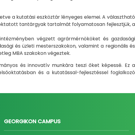
letve a kutatási eszköztár lényeges elemei. A választható
atott tantárgyak tartalmát folyamatosan fejlesztjük, a
i intézményben végzett agrármérnököket és gazdasági
sági és üzleti mesterszakokon, valamint a regionális és
setleg MBA szakokon végeztek.
ományos és innovatív munkára teszi őket képessé. Ez a
sőoktatásban és a kutatással-fejlesztéssel foglalkozó
GEORGIKON CAMPUS