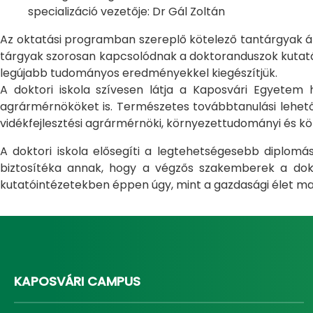
specializáció vezetője: Dr Gál Zoltán
Az oktatási programban szereplő kötelező tantárgyak átfo
tárgyak szorosan kapcsolódnak a doktoranduszok kutatás
legújabb tudományos eredményekkel kiegészítjük.
A doktori iskola szívesen látja a Kaposvári Egyete
agrármérnököket is. Természetes továbbtanulási lehetős
vidékfejlesztési agrármérnöki, környezettudományi és kö
A doktori iskola elősegíti a legtehetségesebb diplom
biztosítéka annak, hogy a végzős szakemberek a dokto
kutatóintézetekben éppen úgy, mint a gazdasági élet ma
KAPOSVÁRI CAMPUS