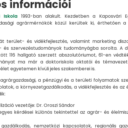
os információi
 Iskola
1993-ban alakult. Kezdetben a Kaposvári Eg
azdasági agrármérnökök közül kerültek ki, érthetően 
át terület- és vidékfejlesztés, valamint marketing disz
s- és szervezéstudományok tudományágba sorolta. A d
zött 116 hallgató szerzett abszolutóriumot, 61-en véd
éhányat ma már a doktoriskola oktatói és témavezet
et egyetemen kívüli jeles szakemberei is.
 agrárgazdasági, a pénzügyi és a területi folyamatok sze
latok, a környezetgazdálkodás, a vidékfejlesztés és az 
ik:
záció vezetője: Dr. Oroszi Sándor
s kérdései különös tekintettel az agrár- és élelmisze
i gazdálkodás, nemzetközi kapcsolatok, regionális 