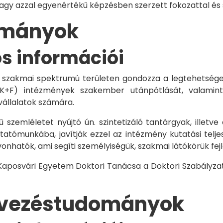
vagy azzal egyenértékű képzésben szerzett fokozattal és
dományok
os információi
 szakmai spektrumú területen gondozza a legtehetségese
 K+F) intézmények szakember utánpótlását, valamint
vállalatok számára.
 szemléletet nyújtó ún. szintetizáló tantárgyak, illetve
tómunkába, javítják ezzel az intézmény kutatási telje
vonhatók, ami segíti személyiségük, szakmai látókörük fe
 Kaposvári Egyetem Doktori Tanácsa a Doktori Szabályzat
rvezéstudományok