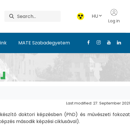
HU
Log in
ink
MATE Szabadegyetem
Last modified: 27. September 2021
észítő doktori képzésben (PhD) és művészeti fokozat
pzés második képzési ciklusával).