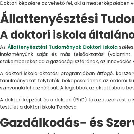
Doktori képzésre az vehető fel, aki a mesterképzésben 
Állattenyésztési Tu
A doktori iskola általán
Az
Állattenyésztési Tudományok Doktori Iskola
széles
intézményünk saját és más felsőoktatási (valamint
szakembereket ad a gazdasági szférának, az innovációs 
A doktori iskola oktatási programjában átfogó, korszerű
tanulmányokat folytatók bekapcsolódnak az érdemi kuta
színvonalú kihasználását. A legjobbak az oktatásba is be
A doktori képzést és a doktori (PhD) fokozatszerzést a
testület a doktori iskola Tanácsa.
Gazdálkodás- és Sze