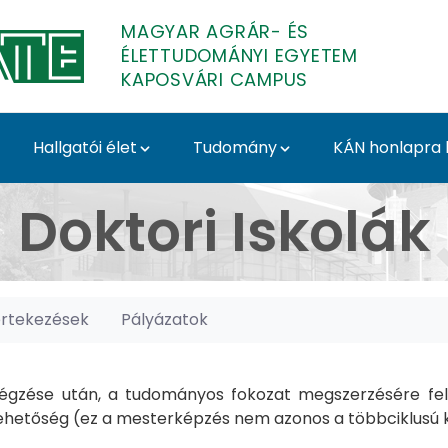
MAGYAR AGRÁR- ÉS
ÉLETTUDOMÁNYI EGYETEM
KAPOSVÁRI CAMPUS
Hallgatói élet
Tudomány
KÁN honlapra l
posvári Campus
Doktori Iskolák
értekezések
Pályázatok
gzése után, a tudományos fokozat megszerzésére felk
hetőség (ez a mesterképzés nem azonos a többciklusú ké