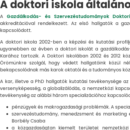
A doktori iskola általán
A
Gazdálkodás- és Szervezéstudományok Doktori
akkreditációval rendelkezett. Az első hallgatók a g
kapcsolódott.
A doktori iskola 2002-ben a képzési és kutatási profilj
ugyanebben az évben a doktori iskolát a gazdálkodá
Karához tartozik. A Doktori Iskolában 2002 és 2012 kö
Örömünkre szolgál, hogy védett hallgatóink közül n
bekapcsolódnak más karok oktatói és a tudományos közél
A kar, illetve a PhD hallgatók kutatási tevékenysége az
versenyképesség, a globalizálódás, a nemzetközi kapcso
tevékenység az alábbi három specializációhoz kapcsolód
pénzügyek és makrogazdasági problémák. A speciali
szervezéstudomány, menedzsment és marketing egye
Borbély Csaba
a közgazdaságtan kiemelt területei: nemzetköz