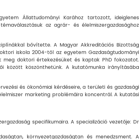
yetem Állattudományi Karához tartozott, ideiglene
a témaválasztásuk az agrár- és élelmiszergazdasághoz
ciplínákkal bővítette. A Magyar Akkreditációs Bizottság
oktori iskola 2004-től az egyetem Gazdaságtudományi
ték meg doktori értekezésüket és kaptak PhD fokozatot.
ői között köszönthetünk. A kutatómunka irányításába
rvezési és ökonómiai kérdéseire, a területi és gazdasági
élelmiszer marketing problémáira koncentrál. A kutatási
rgazdaság specifikumaira. A specializáció vezetője: Dr
gazdaságtan, környezetgazdaságtan és menedzsment. A