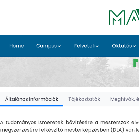
Skip to Main Content
Home
Campus
Felvételi
Oktatás
Doktori Iskolák - Ka
Általános információk
Tájékoztatók
Meghívók, 
A tudományos ismeretek bővítésére a mesterszak elvé
megszerzésére felkészítő mesterképzésben (DLA) van le