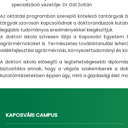
specializáció vezetője: Dr Gál Zoltán
Az oktatási programban szereplő kötelező tantárgyak átfo
tárgyak szorosan kapcsolódnak a doktoranduszok kutatás
legújabb tudományos eredményekkel kiegészítjük.
A doktori iskola szívesen látja a Kaposvári Egyete
agrármérnököket is. Természetes továbbtanulási lehetős
vidékfejlesztési agrármérnöki, környezettudományi és kö
A doktori iskola elősegíti a legtehetségesebb diplom
biztosítéka annak, hogy a végzős szakemberek a dokto
kutatóintézetekben éppen úgy, mint a gazdasági élet ma
KAPOSVÁRI CAMPUS