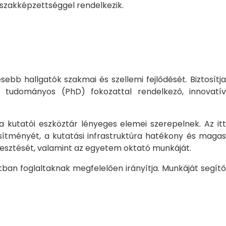
 szakképzettséggel rendelkezik.
bb hallgatók szakmai és szellemi fejlődését. Biztosítj
 tudományos (PhD) fokozattal rendelkező, innovatív
 a kutatói eszköztár lényeges elemei szerepelnek. Az itt
sítményét, a kutatási infrastruktúra hatékony és magas
jlesztését, valamint az egyetem oktató munkáját.
ban foglaltaknak megfelelően irányítja. Munkáját segítő