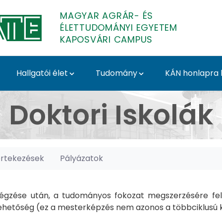
MAGYAR AGRÁR- ÉS
ÉLETTUDOMÁNYI EGYETEM
KAPOSVÁRI CAMPUS
Hallgatói élet
Tudomány
KÁN honlapra l
posvári Campus
Doktori Iskolák
értekezések
Pályázatok
gzése után, a tudományos fokozat megszerzésére felk
hetőség (ez a mesterképzés nem azonos a többciklusú ké