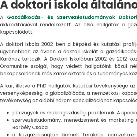
A doktori iskola általán
A
Gazdálkodás- és Szervezéstudományok Doktori
akkreditációval rendelkezett. Az első hallgatók a g
kapcsolódott.
A doktori iskola 2002-ben a képzési és kutatási profilj
ugyanebben az évben a doktori iskolát a gazdálkodá
Karához tartozik. A Doktori Iskolában 2002 és 2012 kö
Örömünkre szolgál, hogy védett hallgatóink közül n
bekapcsolódnak más karok oktatói és a tudományos közél
A kar, illetve a PhD hallgatók kutatási tevékenysége az
versenyképesség, a globalizálódás, a nemzetközi kapcso
tevékenység az alábbi három specializációhoz kapcsolód
pénzügyek és makrogazdasági problémák. A speciali
szervezéstudomány, menedzsment és marketing egye
Borbély Csaba
a közgazdaságtan kiemelt területei: nemzetköz