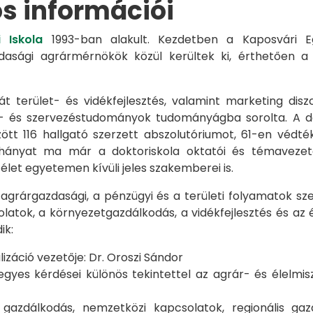
os információi
 Iskola
1993-ban alakult. Kezdetben a Kaposvári Eg
azdasági agrármérnökök közül kerültek ki, érthetően 
át terület- és vidékfejlesztés, valamint marketing disz
s- és szervezéstudományok tudományágba sorolta. A d
zött 116 hallgató szerzett abszolutóriumot, 61-en véd
éhányat ma már a doktoriskola oktatói és témavezet
et egyetemen kívüli jeles szakemberei is.
 agrárgazdasági, a pénzügyi és a területi folyamatok sze
latok, a környezetgazdálkodás, a vidékfejlesztés és az 
ik:
záció vezetője: Dr. Oroszi Sándor
s kérdései különös tekintettel az agrár- és élelmisze
i gazdálkodás, nemzetközi kapcsolatok, regionális 