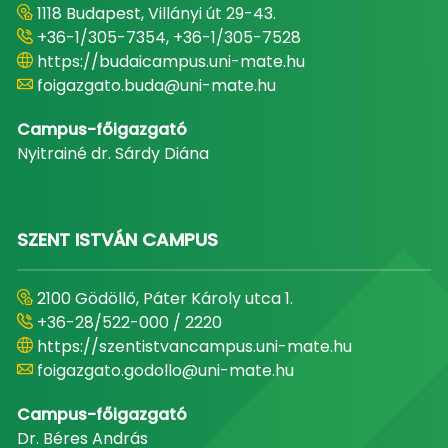
1118 Budapest, Villányi út 29-43.
+36-1/305-7354, +36-1/305-7528
https://budaicampus.uni-mate.hu
foigazgato.buda@uni-mate.hu
Campus-főigazgató
Nyitrainé dr. Sárdy Diána
SZENT ISTVÁN CAMPUS
2100 Gödöllő, Páter Károly utca 1.
+36-28/522-000 / 2220
https://szentistvancampus.uni-mate.hu
foigazgato.godollo@uni-mate.hu
Campus-főigazgató
Dr. Béres András