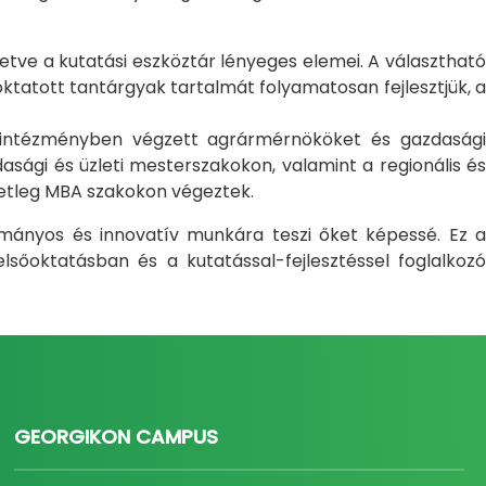
letve a kutatási eszköztár lényeges elemei. A választható
atott tantárgyak tartalmát folyamatosan fejlesztjük, a
i intézményben végzett agrármérnököket és gazdasági
sági és üzleti mesterszakokon, valamint a regionális és
setleg MBA szakokon végeztek.
ományos és innovatív munkára teszi őket képessé. Ez a
sőoktatásban és a kutatással-fejlesztéssel foglalkozó
GEORGIKON CAMPUS