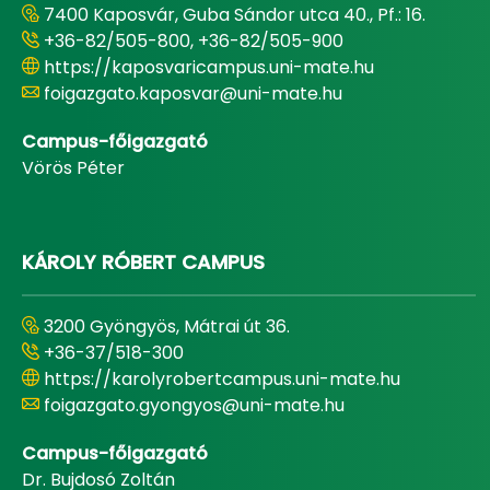
7400 Kaposvár, Guba Sándor utca 40., Pf.: 16.
+36-82/505-800, +36-82/505-900
https://kaposvaricampus.uni-mate.hu
foigazgato.kaposvar@uni-mate.hu
Campus-főigazgató
Vörös Péter
KÁROLY RÓBERT CAMPUS
3200 Gyöngyös, Mátrai út 36.
+36-37/518-300
https://karolyrobertcampus.uni-mate.hu
foigazgato.gyongyos@uni-mate.hu
Campus-főigazgató
Dr. Bujdosó Zoltán