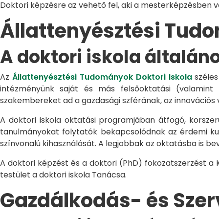
Doktori képzésre az vehető fel, aki a mesterképzésben 
Állattenyésztési Tu
A doktori iskola általán
Az
Állattenyésztési Tudományok Doktori Iskola
széles
intézményünk saját és más felsőoktatási (valamint
szakembereket ad a gazdasági szférának, az innovációs 
A doktori iskola oktatási programjában átfogó, korszerű
tanulmányokat folytatók bekapcsolódnak az érdemi kuta
színvonalú kihasználását. A legjobbak az oktatásba is be
A doktori képzést és a doktori (PhD) fokozatszerzést a
testület a doktori iskola Tanácsa.
Gazdálkodás- és Sze