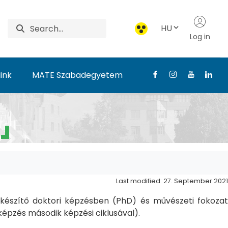
HU
Log in
ink
MATE Szabadegyetem
Last modified: 27. September 2021
észítő doktori képzésben (PhD) és művészeti fokozat
pzés második képzési ciklusával).