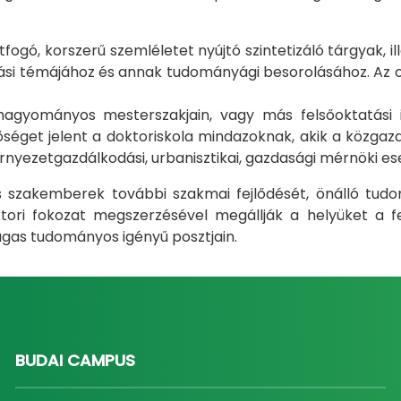
gó, korszerű szemléletet nyújtó szintetizáló tárgyak, il
i témájához és annak tudományági besorolásához. Az okt
m hagyományos mesterszakjain, vagy más felsőoktatás
éget jelent a doktoriskola mindazoknak, akik a közgazda
rnyezetgazdálkodási, urbanisztikai, gazdasági mérnöki e
ás szakemberek további szakmai fejlődését, önálló tud
ri fokozat megszerzésével megállják a helyüket a fel
gas tudományos igényű posztjain.
BUDAI CAMPUS