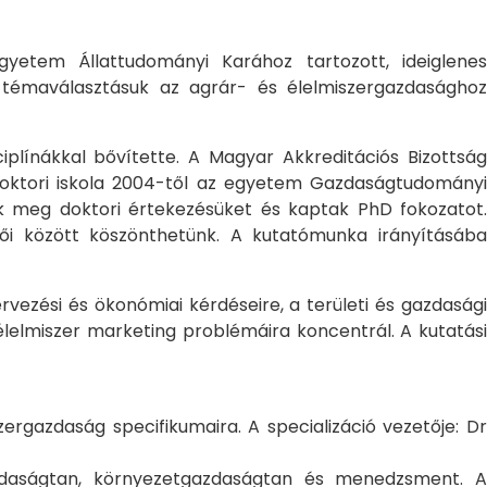
yetem Állattudományi Karához tartozott, ideiglene
a témaválasztásuk az agrár- és élelmiszergazdasághoz
ciplínákkal bővítette. A Magyar Akkreditációs Bizottság
oktori iskola 2004-től az egyetem Gazdaságtudományi
ték meg doktori értekezésüket és kaptak PhD fokozatot.
ői között köszönthetünk. A kutatómunka irányításába
rvezési és ökonómiai kérdéseire, a területi és gazdasági
élelmiszer marketing problémáira koncentrál. A kutatási
rgazdaság specifikumaira. A specializáció vezetője: Dr
gazdaságtan, környezetgazdaságtan és menedzsment. A