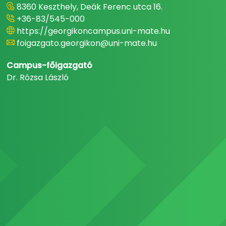
8360 Keszthely, Deák Ferenc utca 16.
+36-83/545-000
https://georgikoncampus.uni-mate.hu
foigazgato.georgikon@uni-mate.hu
Campus-főigazgató
Dr. Rózsa László