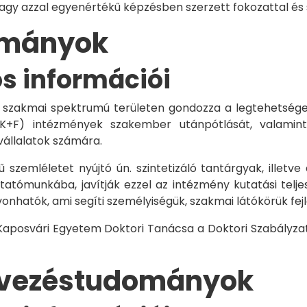
vagy azzal egyenértékű képzésben szerzett fokozattal és
dományok
os információi
 szakmai spektrumú területen gondozza a legtehetségese
 K+F) intézmények szakember utánpótlását, valamint
vállalatok számára.
 szemléletet nyújtó ún. szintetizáló tantárgyak, illetve
tómunkába, javítják ezzel az intézmény kutatási telje
vonhatók, ami segíti személyiségük, szakmai látókörük fe
 Kaposvári Egyetem Doktori Tanácsa a Doktori Szabályzat
rvezéstudományok