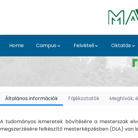
Skip to Main Content
Home
Campus
Felvételi
Oktatás
Doktori Iskolák - Ka
Általános információk
Tájékoztatók
Meghívók, 
A tudományos ismeretek bővítésére a mesterszak elvé
megszerzésére felkészítő mesterképzésben (DLA) van le