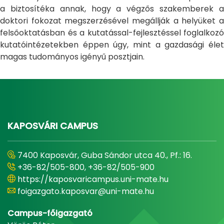
a biztosítéka annak, hogy a végzős szakemberek a
doktori fokozat megszerzésével megállják a helyüket a
felsőoktatásban és a kutatással-fejlesztéssel foglalkozó
kutatóintézetekben éppen úgy, mint a gazdasági élet
magas tudományos igényű posztjain.
KAPOSVÁRI CAMPUS
7400 Kaposvár, Guba Sándor utca 40., Pf.: 16.
+36-82/505-800, +36-82/505-900
https://kaposvaricampus.uni-mate.hu
foigazgato.kaposvar@uni-mate.hu
Campus-főigazgató