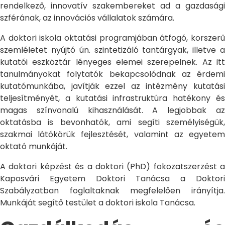
rendelkező, innovatív szakembereket ad a gazdasági
szférának, az innovációs vállalatok számára.
A doktori iskola oktatási programjában átfogó, korszerű
szemléletet nyújtó ún. szintetizáló tantárgyak, illetve a
kutatói eszköztár lényeges elemei szerepelnek. Az itt
tanulmányokat folytatók bekapcsolódnak az érdemi
kutatómunkába, javítják ezzel az intézmény kutatási
teljesítményét, a kutatási infrastruktúra hatékony és
magas színvonalú kihasználását. A legjobbak az
oktatásba is bevonhatók, ami segíti személyiségük,
szakmai látókörük fejlesztését, valamint az egyetem
oktató munkáját.
A doktori képzést és a doktori (PhD) fokozatszerzést a
Kaposvári Egyetem Doktori Tanácsa a Doktori
Szabályzatban foglaltaknak megfelelően irányítja.
Munkáját segítő testület a doktori iskola Tanácsa.