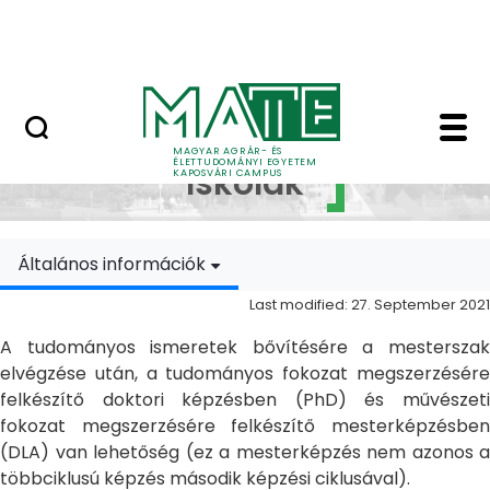
Skip to Main Content
MATE Szabadegyetem
Doktori Iskolák - Ka
Doktori
MAGYAR AGRÁR- ÉS
ÉLETTUDOMÁNYI EGYETEM
Iskolák
KAPOSVÁRI CAMPUS
Általános információk
Last modified: 27. September 2021
A tudományos ismeretek bővítésére a mesterszak
elvégzése után, a tudományos fokozat megszerzésére
felkészítő doktori képzésben (PhD) és művészeti
fokozat megszerzésére felkészítő mesterképzésben
(DLA) van lehetőség (ez a mesterképzés nem azonos a
többciklusú képzés második képzési ciklusával).