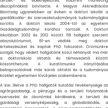
terület- és vidékfejlesztés, valamint marketing
diszciplínákkal bővítette. A Magyar Akkreditációs
Bizottság ugyanebben az évben a doktori iskolát a
gazdálkodás- és szervezéstudományok tudományágba
sorolta. A doktori iskola 2004-től az egyetem
Gazdaságtudományi Karához tartozik. A Doktori
Iskolában 2002 és 2012 között 116 hallgató szerzett
abszolutóriumot, 61-en védték meg doktori
értekezésüket és kaptak PhD fokozatot. Örömünkre
szolgál, hogy védett hallgatóink közül néhányat ma már
a doktoriskola oktatói és témavezetői között
köszönthetünk. A kutatómunka irányításába
bekapcsolódnak más karok oktatói és a tudományos
közélet egyetemen kívüli jeles szakemberei is.
A kar, illetve a PhD hallgatók kutatási tevékenysége az
agrárgazdasági, a pénzügyi és a területi folyamatok
szervezési és ökonómiai kérdéseire, a területi és
gazdasági versenyképesség, a globalizálódás, a