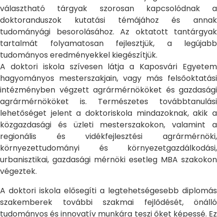
választható tárgyak szorosan kapcsolódnak a
doktoranduszok kutatási témájához és annak
tudományági besorolásához. Az oktatott tantárgyak
tartalmát folyamatosan fejlesztjük, a legújabb
tudományos eredményekkel kiegészítjük.
A doktori iskola szívesen látja a Kaposvári Egyetem
hagyományos mesterszakjain, vagy más felsőoktatási
intézményben végzett agrármérnököket és gazdasági
agrármérnököket is. Természetes továbbtanulási
lehetőséget jelent a doktoriskola mindazoknak, akik a
közgazdasági és üzleti mesterszakokon, valamint a
regionális és vidékfejlesztési agrármérnöki,
környezettudományi és környezetgazdálkodási,
urbanisztikai, gazdasági mérnöki esetleg MBA szakokon
végeztek.
A doktori iskola elősegíti a legtehetségesebb diplomás
szakemberek további szakmai fejlődését, önálló
tudományos és innovatív munkára teszi őket képessé. Ez