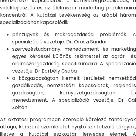
nemzetközi kapcsolatok, a környezetgazdálkodás, a
vidékfejlesztés és az élelmiszer marketing problémáira
koncentrál. A kutatási tevékenység az alábbi három
specializációhoz kapcsolódik:
pénzügyek és makrogazdasági problémák. A
specializáció vezetője: Dr. Oroszi Sándor
szervezéstudomány, menedzsment és marketing
egyes kérdései különös tekintettel az agrár- és
élelmiszergazdaság specifikumaira. A specializáció
vezetője: Dr Borbély Csaba
a közgazdaságtan kiemelt területei: nemzetközi
gazdálkodás, nemzetközi kapcsolatok, regionális
gazdaságtan, környezetgazdaságtan és
menedzsment. A specializáció vezetője: Dr Gál
Zoltán
Az oktatási programban szereplő kötelező tantárgyak
átfogó, korszerű szemléletet nyújtó szintetizáló tárgyak,
illetve a kutatási eszköztár lényeges elemei. A