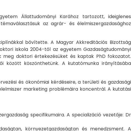
yetem Állattudományi Karához tartozott, ideiglene
a témaválasztásuk az agrár- és élelmiszergazdasághoz
ciplínákkal bővítette. A Magyar Akkreditációs Bizottság
oktori iskola 2004-től az egyetem Gazdaságtudományi
ték meg doktori értekezésüket és kaptak PhD fokozatot.
ői között köszönthetünk. A kutatómunka irányításába
rvezési és ökonómiai kérdéseire, a területi és gazdasági
élelmiszer marketing problémáira koncentrál. A kutatási
rgazdaság specifikumaira. A specializáció vezetője: Dr
gazdaságtan, környezetgazdaságtan és menedzsment. A