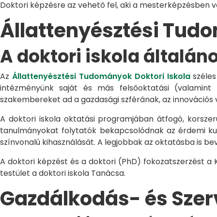
Doktori képzésre az vehető fel, aki a mesterképzésben 
Állattenyésztési Tu
A doktori iskola általán
Az
Állattenyésztési Tudományok Doktori Iskola
széles
intézményünk saját és más felsőoktatási (valamint
szakembereket ad a gazdasági szférának, az innovációs 
A doktori iskola oktatási programjában átfogó, korszerű
tanulmányokat folytatók bekapcsolódnak az érdemi kuta
színvonalú kihasználását. A legjobbak az oktatásba is be
A doktori képzést és a doktori (PhD) fokozatszerzést a
testület a doktori iskola Tanácsa.
Gazdálkodás- és Sze