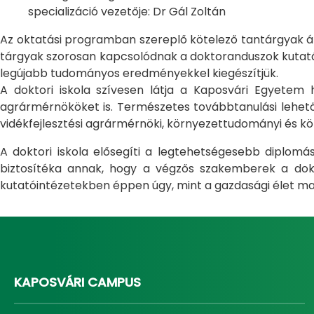
specializáció vezetője: Dr Gál Zoltán
Az oktatási programban szereplő kötelező tantárgyak átfo
tárgyak szorosan kapcsolódnak a doktoranduszok kutatás
legújabb tudományos eredményekkel kiegészítjük.
A doktori iskola szívesen látja a Kaposvári Egyete
agrármérnököket is. Természetes továbbtanulási lehetős
vidékfejlesztési agrármérnöki, környezettudományi és kö
A doktori iskola elősegíti a legtehetségesebb diplom
biztosítéka annak, hogy a végzős szakemberek a dokto
kutatóintézetekben éppen úgy, mint a gazdasági élet ma
KAPOSVÁRI CAMPUS