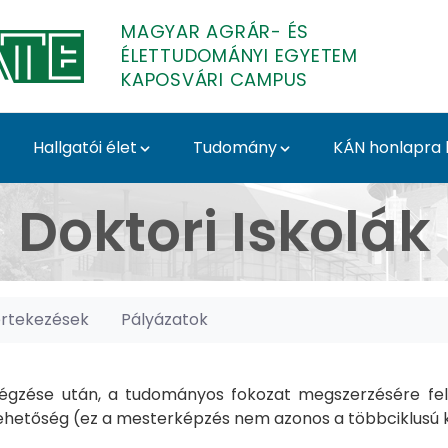
MAGYAR AGRÁR- ÉS
ÉLETTUDOMÁNYI EGYETEM
KAPOSVÁRI CAMPUS
Hallgatói élet
Tudomány
KÁN honlapra l
posvári Campus
Doktori Iskolák
értekezések
Pályázatok
gzése után, a tudományos fokozat megszerzésére felk
hetőség (ez a mesterképzés nem azonos a többciklusú ké