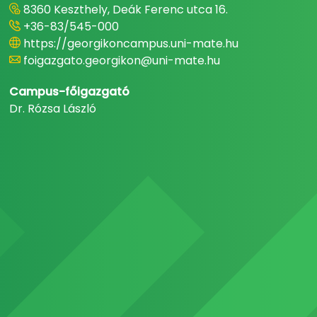
8360 Keszthely, Deák Ferenc utca 16.
+36-83/545-000
https://georgikoncampus.uni-mate.hu
foigazgato.georgikon@uni-mate.hu
Campus-főigazgató
Dr. Rózsa László