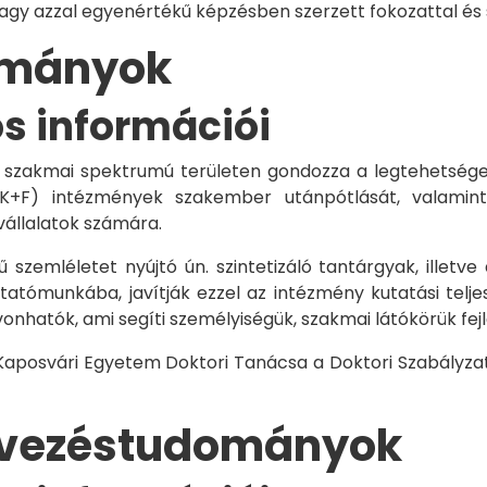
vagy azzal egyenértékű képzésben szerzett fokozattal és
dományok
os információi
 szakmai spektrumú területen gondozza a legtehetségese
 K+F) intézmények szakember utánpótlását, valamint
vállalatok számára.
 szemléletet nyújtó ún. szintetizáló tantárgyak, illetve
tómunkába, javítják ezzel az intézmény kutatási telje
vonhatók, ami segíti személyiségük, szakmai látókörük fe
 Kaposvári Egyetem Doktori Tanácsa a Doktori Szabályzat
rvezéstudományok