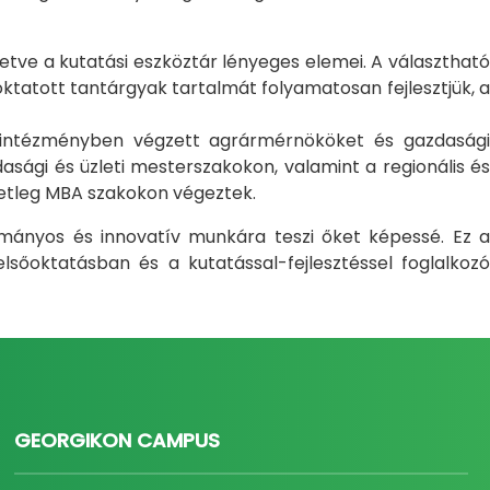
letve a kutatási eszköztár lényeges elemei. A választható
atott tantárgyak tartalmát folyamatosan fejlesztjük, a
i intézményben végzett agrármérnököket és gazdasági
sági és üzleti mesterszakokon, valamint a regionális és
setleg MBA szakokon végeztek.
ományos és innovatív munkára teszi őket képessé. Ez a
sőoktatásban és a kutatással-fejlesztéssel foglalkozó
GEORGIKON CAMPUS