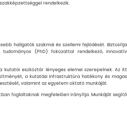
 szakképzettséggel rendelkezik.
bb hallgatók szakmai és szellemi fejlődését. Biztosítj
 tudományos (PhD) fokozattal rendelkező, innovatív
 a kutatói eszköztár lényeges elemei szerepelnek. Az itt
sítményét, a kutatási infrastruktúra hatékony és magas
jlesztését, valamint az egyetem oktató munkáját.
ban foglaltaknak megfelelően irányítja. Munkáját segítő