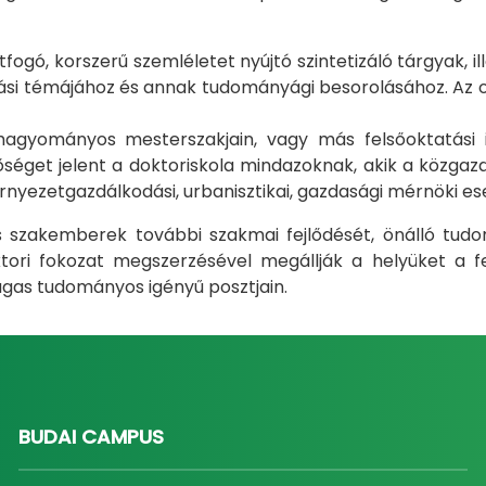
gó, korszerű szemléletet nyújtó szintetizáló tárgyak, il
i témájához és annak tudományági besorolásához. Az okt
m hagyományos mesterszakjain, vagy más felsőoktatás
éget jelent a doktoriskola mindazoknak, akik a közgazda
rnyezetgazdálkodási, urbanisztikai, gazdasági mérnöki e
ás szakemberek további szakmai fejlődését, önálló tud
ri fokozat megszerzésével megállják a helyüket a fel
gas tudományos igényű posztjain.
BUDAI CAMPUS