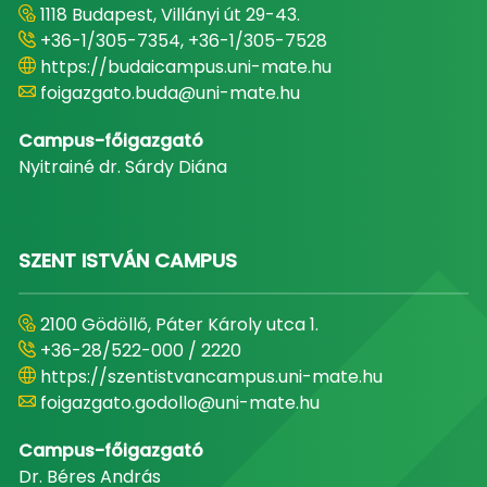
1118 Budapest, Villányi út 29-43.
+36-1/305-7354, +36-1/305-7528
https://budaicampus.uni-mate.hu
foigazgato.buda@uni-mate.hu
Campus-főigazgató
Nyitrainé dr. Sárdy Diána
SZENT ISTVÁN CAMPUS
2100 Gödöllő, Páter Károly utca 1.
+36-28/522-000 / 2220
https://szentistvancampus.uni-mate.hu
foigazgato.godollo@uni-mate.hu
Campus-főigazgató
Dr. Béres András