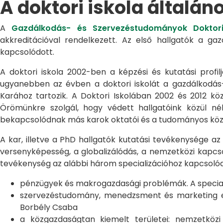
A doktori iskola általán
A
Gazdálkodás- és Szervezéstudományok Doktori
akkreditációval rendelkezett. Az első hallgatók a g
kapcsolódott.
A doktori iskola 2002-ben a képzési és kutatási profilj
ugyanebben az évben a doktori iskolát a gazdálkodá
Karához tartozik. A Doktori Iskolában 2002 és 2012 kö
Örömünkre szolgál, hogy védett hallgatóink közül n
bekapcsolódnak más karok oktatói és a tudományos közél
A kar, illetve a PhD hallgatók kutatási tevékenysége az
versenyképesség, a globalizálódás, a nemzetközi kapcso
tevékenység az alábbi három specializációhoz kapcsolód
pénzügyek és makrogazdasági problémák. A speciali
szervezéstudomány, menedzsment és marketing egye
Borbély Csaba
a közgazdaságtan kiemelt területei: nemzetköz