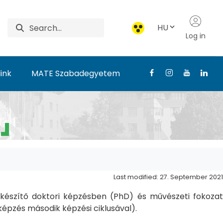
HU
Log in
ink
MATE Szabadegyetem
Last modified: 27. September 2021
észítő doktori képzésben (PhD) és művészeti fokozat
pzés második képzési ciklusával).