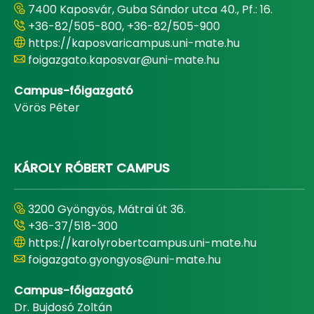
7400 Kaposvár, Guba Sándor utca 40., Pf.: 16.
+36-82/505-800, +36-82/505-900
https://kaposvaricampus.uni-mate.hu
foigazgato.kaposvar@uni-mate.hu
Campus-főigazgató
Vörös Péter
KÁROLY RÓBERT CAMPUS
3200 Gyöngyös, Mátrai út 36.
+36-37/518-300
https://karolyrobertcampus.uni-mate.hu
foigazgato.gyongyos@uni-mate.hu
Campus-főigazgató
Dr. Bujdosó Zoltán