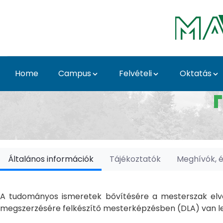
Skip to Main Content
Home
Campus
Felvételi
Oktatás
Doktori Iskolák - Ka
Általános információk
Tájékoztatók
Meghívók, 
A tudományos ismeretek bővítésére a mesterszak elvé
megszerzésére felkészítő mesterképzésben (DLA) van le