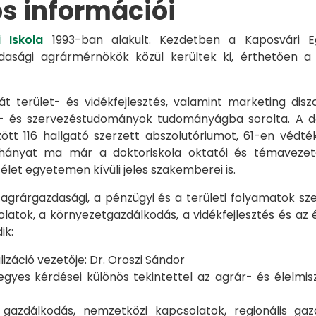
os információi
 Iskola
1993-ban alakult. Kezdetben a Kaposvári Eg
azdasági agrármérnökök közül kerültek ki, érthetően 
át terület- és vidékfejlesztés, valamint marketing disz
s- és szervezéstudományok tudományágba sorolta. A d
zött 116 hallgató szerzett abszolutóriumot, 61-en véd
éhányat ma már a doktoriskola oktatói és témavezet
et egyetemen kívüli jeles szakemberei is.
 agrárgazdasági, a pénzügyi és a területi folyamatok sze
latok, a környezetgazdálkodás, a vidékfejlesztés és az 
ik:
záció vezetője: Dr. Oroszi Sándor
s kérdései különös tekintettel az agrár- és élelmisze
i gazdálkodás, nemzetközi kapcsolatok, regionális 