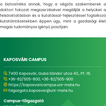
a biztosítéka annak, hogy a végzős szakemberek a
doktori fokozat megszerzésével megállják a helyüket a
felsőoktatásban és a kutatással-fejlesztéssel foglalkozó
kutatóintézetekben éppen úgy, mint a gazdasági élet
magas tudományos igényű posztjain.
KAPOSVÁRI CAMPUS
7400 Kaposvár, Guba Sándor utca 40., Pf.: 16.
+36-82/505-800, +36-82/505-900
https://kaposvaricampus.uni-mate.hu
foigazgato.kaposvar@uni-mate.hu
Campus-főigazgató