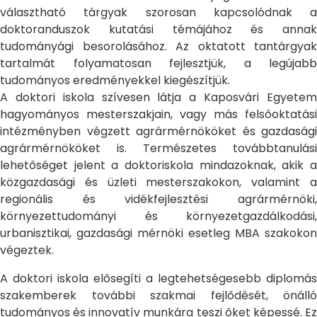
választható tárgyak szorosan kapcsolódnak a
doktoranduszok kutatási témájához és annak
tudományági besorolásához. Az oktatott tantárgyak
tartalmát folyamatosan fejlesztjük, a legújabb
tudományos eredményekkel kiegészítjük.
A doktori iskola szívesen látja a Kaposvári Egyetem
hagyományos mesterszakjain, vagy más felsőoktatási
intézményben végzett agrármérnököket és gazdasági
agrármérnököket is. Természetes továbbtanulási
lehetőséget jelent a doktoriskola mindazoknak, akik a
közgazdasági és üzleti mesterszakokon, valamint a
regionális és vidékfejlesztési agrármérnöki,
környezettudományi és környezetgazdálkodási,
urbanisztikai, gazdasági mérnöki esetleg MBA szakokon
végeztek.
A doktori iskola elősegíti a legtehetségesebb diplomás
szakemberek további szakmai fejlődését, önálló
tudományos és innovatív munkára teszi őket képessé. Ez