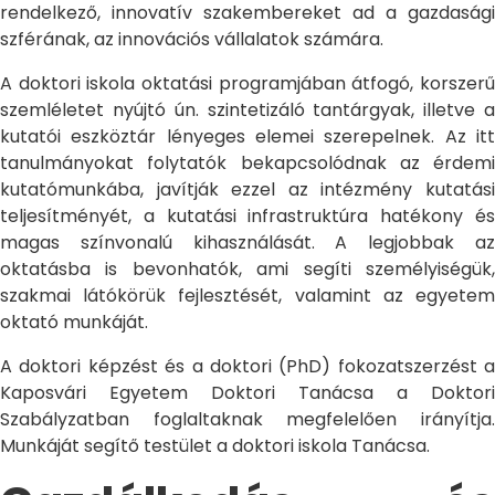
rendelkező, innovatív szakembereket ad a gazdasági
szférának, az innovációs vállalatok számára.
A doktori iskola oktatási programjában átfogó, korszerű
szemléletet nyújtó ún. szintetizáló tantárgyak, illetve a
kutatói eszköztár lényeges elemei szerepelnek. Az itt
tanulmányokat folytatók bekapcsolódnak az érdemi
kutatómunkába, javítják ezzel az intézmény kutatási
teljesítményét, a kutatási infrastruktúra hatékony és
magas színvonalú kihasználását. A legjobbak az
oktatásba is bevonhatók, ami segíti személyiségük,
szakmai látókörük fejlesztését, valamint az egyetem
oktató munkáját.
A doktori képzést és a doktori (PhD) fokozatszerzést a
Kaposvári Egyetem Doktori Tanácsa a Doktori
Szabályzatban foglaltaknak megfelelően irányítja.
Munkáját segítő testület a doktori iskola Tanácsa.