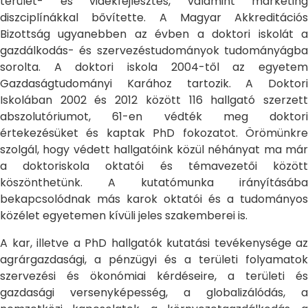
terület- és vidékfejlesztés, valamint marketing
diszciplínákkal bővítette. A Magyar Akkreditációs
Bizottság ugyanebben az évben a doktori iskolát a
gazdálkodás- és szervezéstudományok tudományágba
sorolta. A doktori iskola 2004-től az egyetem
Gazdaságtudományi Karához tartozik. A Doktori
Iskolában 2002 és 2012 között 116 hallgató szerzett
abszolutóriumot, 61-en védték meg doktori
értekezésüket és kaptak PhD fokozatot. Örömünkre
szolgál, hogy védett hallgatóink közül néhányat ma már
a doktoriskola oktatói és témavezetői között
köszönthetünk. A kutatómunka irányításába
bekapcsolódnak más karok oktatói és a tudományos
közélet egyetemen kívüli jeles szakemberei is.
A kar, illetve a PhD hallgatók kutatási tevékenysége az
agrárgazdasági, a pénzügyi és a területi folyamatok
szervezési és ökonómiai kérdéseire, a területi és
gazdasági versenyképesség, a globalizálódás, a