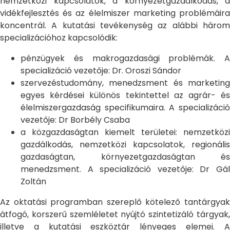
nemzetközi kapcsolatok, a környezetgazdálkodás, a
vidékfejlesztés és az élelmiszer marketing problémáira
koncentrál. A kutatási tevékenység az alábbi három
specializációhoz kapcsolódik:
pénzügyek és makrogazdasági problémák. A
specializáció vezetője: Dr. Oroszi Sándor
szervezéstudomány, menedzsment és marketing
egyes kérdései különös tekintettel az agrár- és
élelmiszergazdaság specifikumaira. A specializáció
vezetője: Dr Borbély Csaba
a közgazdaságtan kiemelt területei: nemzetközi
gazdálkodás, nemzetközi kapcsolatok, regionális
gazdaságtan, környezetgazdaságtan és
menedzsment. A specializáció vezetője: Dr Gál
Zoltán
Az oktatási programban szereplő kötelező tantárgyak
átfogó, korszerű szemléletet nyújtó szintetizáló tárgyak,
illetve a kutatási eszköztár lényeges elemei. A