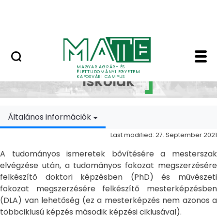
Skip to Main Content
MATE Szabadegyetem
Doktori Iskolák - Ka
Doktori
MAGYAR AGRÁR- ÉS
ÉLETTUDOMÁNYI EGYETEM
Iskolák
KAPOSVÁRI CAMPUS
Általános információk
Last modified: 27. September 2021
A tudományos ismeretek bővítésére a mesterszak
elvégzése után, a tudományos fokozat megszerzésére
felkészítő doktori képzésben (PhD) és művészeti
fokozat megszerzésére felkészítő mesterképzésben
(DLA) van lehetőség (ez a mesterképzés nem azonos a
többciklusú képzés második képzési ciklusával).