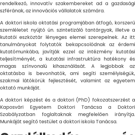
rendelkező, innovatív szakembereket ad a gazdasági
szférának, az innovációs vállalatok számára.
A doktori iskola oktatási programjában átfogó, korszerű
szemléletet nyújtó ún. szintetizáló tantárgyak, illetve a
kutatói eszköztár lényeges elemei szerepelnek. Az itt
tanulmányokat folytatók bekapcsolódnak az érdemi
kutatómunkába, javítják ezzel az intézmény kutatási
teljesítményét, a kutatási infrastruktúra hatékony és
magas színvonalú kihasználását. A legjobbak az
oktatásba is bevonhatók, ami segíti személyiségük,
szakmai látókörük fejlesztését, valamint az egyetem
oktató munkáját.
A doktori képzést és a doktori (PhD) fokozatszerzést a
Kaposvári Egyetem Doktori Tanácsa a Doktori
Szabályzatban foglaltaknak megfelelően irányítja.
Munkáját segítő testület a doktori iskola Tanácsa.