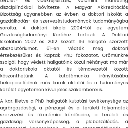
terület- és vidékfejlesztés, valamint marketing
diszciplínákkal bővítette. A Magyar Akkreditációs
Bizottság ugyanebben az évben a doktori iskolát a
gazdálkodás- és szervezéstudományok tudományágba
sorolta. A doktori iskola 2004-től az egyetem
Gazdaságtudományi Karához tartozik. A Doktori
Iskolában 2002 és 2012 között 116 hallgató szerzett
abszolutóriumot, 61-en védték meg doktori
értekezésüket és kaptak PhD fokozatot. Örömünkre
szolgál, hogy védett hallgatóink közül néhányat ma már
a doktoriskola oktatói és témavezetői között
köszönthetünk. A kutatómunka irányításába
bekapcsolódnak más karok oktatói és a tudományos
közélet egyetemen kívüli jeles szakemberei is.
A kar, illetve a PhD hallgatók kutatási tevékenysége az
agrárgazdasági, a pénzügyi és a területi folyamatok
szervezési és ökonómiai kérdéseire, a területi és
gazdasági versenyképesség, a globalizálódás, a