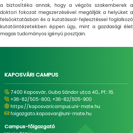
a biztosítéka annak, hogy a végzős szakemberek a
doktori fokozat megszerzésével megállják a helyüket a
felsőoktatásban és a kutatással-fejlesztéssel foglalkozó
kutatóintézetekben éppen úgy, mint a gazdasági élet
magas tudományos igényű posztjain.
KAPOSVÁRI CAMPUS
7400 Kaposvár, Guba Sándor utca 40., Pf.: 16.
+36-82/505-800, +36-82/505-900
https://kaposvaricampus.uni-mate.hu
foigazgato.kaposvar@uni-mate.hu
Campus-főigazgató