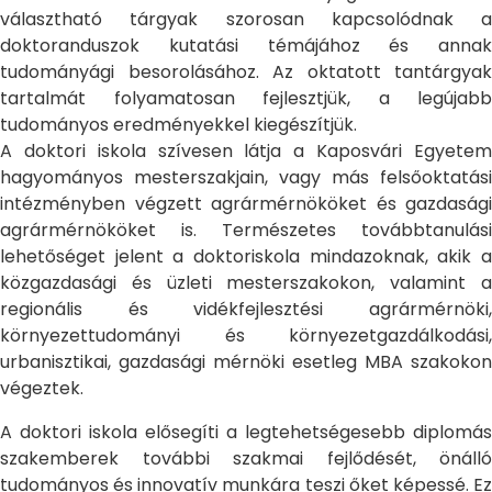
választható tárgyak szorosan kapcsolódnak a
doktoranduszok kutatási témájához és annak
tudományági besorolásához. Az oktatott tantárgyak
tartalmát folyamatosan fejlesztjük, a legújabb
tudományos eredményekkel kiegészítjük.
A doktori iskola szívesen látja a Kaposvári Egyetem
hagyományos mesterszakjain, vagy más felsőoktatási
intézményben végzett agrármérnököket és gazdasági
agrármérnököket is. Természetes továbbtanulási
lehetőséget jelent a doktoriskola mindazoknak, akik a
közgazdasági és üzleti mesterszakokon, valamint a
regionális és vidékfejlesztési agrármérnöki,
környezettudományi és környezetgazdálkodási,
urbanisztikai, gazdasági mérnöki esetleg MBA szakokon
végeztek.
A doktori iskola elősegíti a legtehetségesebb diplomás
szakemberek további szakmai fejlődését, önálló
tudományos és innovatív munkára teszi őket képessé. Ez