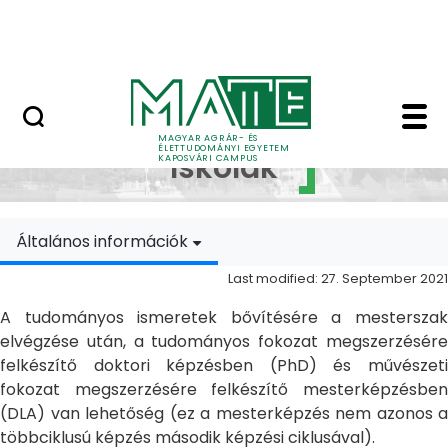
Skip to Main Content
MATE Szabadegyetem
Doktori Iskolák - Ka
Doktori
MAGYAR AGRÁR- ÉS
ÉLETTUDOMÁNYI EGYETEM
Iskolák
KAPOSVÁRI CAMPUS
Általános információk
Last modified: 27. September 2021
A tudományos ismeretek bővítésére a mesterszak
elvégzése után, a tudományos fokozat megszerzésére
felkészítő doktori képzésben (PhD) és művészeti
fokozat megszerzésére felkészítő mesterképzésben
(DLA) van lehetőség (ez a mesterképzés nem azonos a
többciklusú képzés második képzési ciklusával).