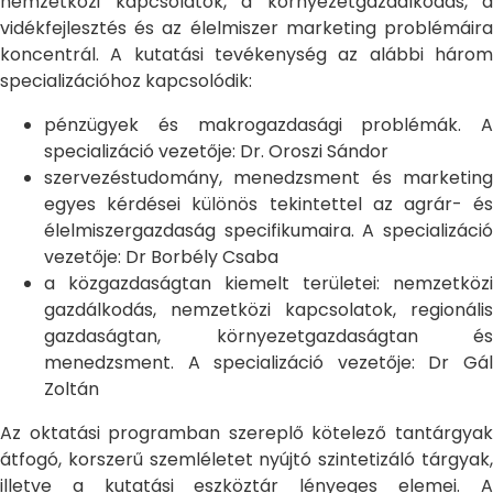
nemzetközi kapcsolatok, a környezetgazdálkodás, a
vidékfejlesztés és az élelmiszer marketing problémáira
koncentrál. A kutatási tevékenység az alábbi három
specializációhoz kapcsolódik:
pénzügyek és makrogazdasági problémák. A
specializáció vezetője: Dr. Oroszi Sándor
szervezéstudomány, menedzsment és marketing
egyes kérdései különös tekintettel az agrár- és
élelmiszergazdaság specifikumaira. A specializáció
vezetője: Dr Borbély Csaba
a közgazdaságtan kiemelt területei: nemzetközi
gazdálkodás, nemzetközi kapcsolatok, regionális
gazdaságtan, környezetgazdaságtan és
menedzsment. A specializáció vezetője: Dr Gál
Zoltán
Az oktatási programban szereplő kötelező tantárgyak
átfogó, korszerű szemléletet nyújtó szintetizáló tárgyak,
illetve a kutatási eszköztár lényeges elemei. A