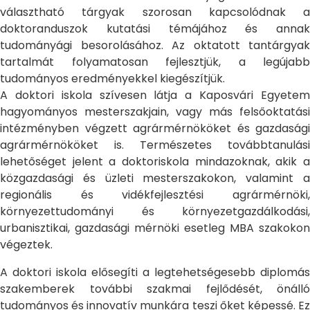
választható tárgyak szorosan kapcsolódnak a
doktoranduszok kutatási témájához és annak
tudományági besorolásához. Az oktatott tantárgyak
tartalmát folyamatosan fejlesztjük, a legújabb
tudományos eredményekkel kiegészítjük.
A doktori iskola szívesen látja a Kaposvári Egyetem
hagyományos mesterszakjain, vagy más felsőoktatási
intézményben végzett agrármérnököket és gazdasági
agrármérnököket is. Természetes továbbtanulási
lehetőséget jelent a doktoriskola mindazoknak, akik a
közgazdasági és üzleti mesterszakokon, valamint a
regionális és vidékfejlesztési agrármérnöki,
környezettudományi és környezetgazdálkodási,
urbanisztikai, gazdasági mérnöki esetleg MBA szakokon
végeztek.
A doktori iskola elősegíti a legtehetségesebb diplomás
szakemberek további szakmai fejlődését, önálló
tudományos és innovatív munkára teszi őket képessé. Ez