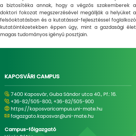
a biztosítéka annak, hogy a végzős szakemberek a
doktori fokozat megszerzésével megállják a helyüket a
felsőoktatásban és a kutatással-fejlesztéssel foglalkozó
kutatóintézetekben éppen úgy, mint a gazdasági élet
magas tudományos igényű posztjain.
KAPOSVÁRI CAMPUS
7400 Kaposvár, Guba Sándor utca 40., Pf.: 16.
+36-82/505-800, +36-82/505-900
https://kaposvaricampus.uni-mate.hu
foigazgato.kaposvar@uni-mate.hu
Campus-főigazgató