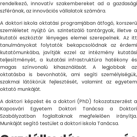
rendelkező, innovatív szakembereket ad a gazdasági
szférának, az innovációs vállalatok számára.
A doktori iskola oktatási programjában átfogó, korszerű
szemléletet nyújtó ún. szintetizáló tantárgyak, illetve a
kutatói eszköztár lényeges elemei szerepelnek. Az itt
tanulmányokat folytatók bekapcsolódnak az érdemi
kutatómunkába, javítják ezzel az intézmény kutatási
teljesítményét, a kutatási infrastruktúra hatékony és
magas színvonalú kihasználását. A legjobbak az
oktatásba is bevonhatók, ami segíti személyiségük,
szakmai látókörük fejlesztését, valamint az egyetem
oktató munkáját.
A doktori képzést és a doktori (PhD) fokozatszerzést a
Kaposvári Egyetem Doktori Tanácsa a Doktori
Szabályzatban foglaltaknak megfelelően irányítja.
Munkáját segítő testület a doktori iskola Tanácsa.