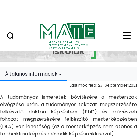
Skip to Main Content
MATE Szabadegyetem
Doktori Iskolák - Ka
Doktori
MAGYAR AGRÁR- ÉS
ÉLETTUDOMÁNYI EGYETEM
Iskolák
KAPOSVÁRI CAMPUS
Általános információk
Last modified: 27. September 2021
A tudományos ismeretek bővítésére a mesterszak
elvégzése után, a tudományos fokozat megszerzésére
felkészítő doktori képzésben (PhD) és művészeti
fokozat megszerzésére felkészítő mesterképzésben
(DLA) van lehetőség (ez a mesterképzés nem azonos a
többciklusú képzés második képzési ciklusával).