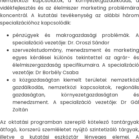
nemzetközi kapcsolatok, a környezetgazdálkodás, a
vidékfejlesztés és az élelmiszer marketing problémáira
koncentrál. A kutatási tevékenység az alábbi három
specializációhoz kapcsolódik:
pénzügyek és makrogazdasági problémák. A
specializáció vezetője: Dr. Oroszi Sándor
szervezéstudomány, menedzsment és marketing
egyes kérdései különös tekintettel az agrár- és
élelmiszergazdaság specifikumaira. A specializáció
vezetője: Dr Borbély Csaba
a közgazdaságtan kiemelt területei: nemzetközi
gazdálkodás, nemzetközi kapcsolatok, regionális
gazdaságtan, környezetgazdaságtan és
menedzsment. A specializáció vezetője: Dr Gál
Zoltán
Az oktatási programban szereplő kötelező tantárgyak
átfogó, korszerű szemléletet nyújtó szintetizáló tárgyak,
illetve a kutatási eszköztár lényeges elemei. A