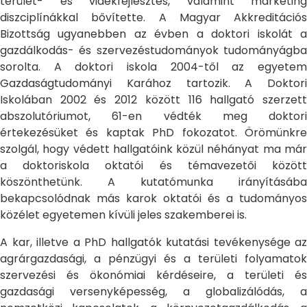
terület- és vidékfejlesztés, valamint marketing
diszciplínákkal bővítette. A Magyar Akkreditációs
Bizottság ugyanebben az évben a doktori iskolát a
gazdálkodás- és szervezéstudományok tudományágba
sorolta. A doktori iskola 2004-től az egyetem
Gazdaságtudományi Karához tartozik. A Doktori
Iskolában 2002 és 2012 között 116 hallgató szerzett
abszolutóriumot, 61-en védték meg doktori
értekezésüket és kaptak PhD fokozatot. Örömünkre
szolgál, hogy védett hallgatóink közül néhányat ma már
a doktoriskola oktatói és témavezetői között
köszönthetünk. A kutatómunka irányításába
bekapcsolódnak más karok oktatói és a tudományos
közélet egyetemen kívüli jeles szakemberei is.
A kar, illetve a PhD hallgatók kutatási tevékenysége az
agrárgazdasági, a pénzügyi és a területi folyamatok
szervezési és ökonómiai kérdéseire, a területi és
gazdasági versenyképesség, a globalizálódás, a