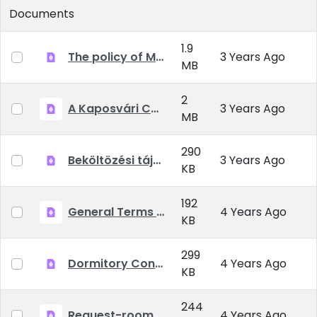
Documents
1.9
The policy of MATE Kaposvár Campus Dormitories 2022-23.pdf
3 Years Ago
MB
2
A Kaposvári Campus Kollégiumainak Házirendje 2022-23.pdf
3 Years Ago
MB
290
Beköltözési tájékoztató 2022-2023 Kaposvár 20220823
3 Years Ago
KB
192
General Terms and Conditions_MATE_Kollegiumok_EN_20210903.pdf
4 Years Ago
KB
299
Dormitory Contract 2021-2022 Kaposvar Campus.pdf
4 Years Ago
KB
244
Request-room changing.pdf
4 Years Ago