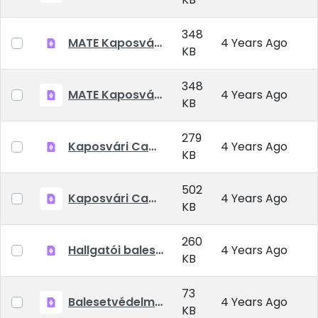
348
MATE Kaposvári Campus Kollégiumok Szociális kedvezmény kérelem 2021-22 tanév őszi félév
4 Years Ago
KB
348
MATE Kaposvári Campus Kollégiumok -Kollégiumi díjkedvezmény 2021-22 tanév őszi félév
4 Years Ago
KB
279
Kaposvári Campus bentlakási szerződés 2021-2022 tanév
4 Years Ago
KB
502
Kaposvári Campus beköltözési tájékoztató 2021-2022 tanév
4 Years Ago
KB
260
Hallgatói baleset-megelőzési szabályok
4 Years Ago
KB
73
Balesetvédelmi Házirend
4 Years Ago
KB