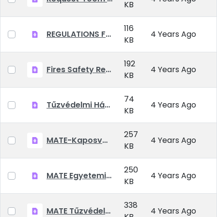
KB
116
REGULATIONS FOR THE PREVENTION OF ACCIDENTS.pdf
4 Years Ago
KB
192
Fires Safety Regulation.pdf
4 Years Ago
KB
74
Tűzvédelmi Házirend
4 Years Ago
KB
257
MATE-Kaposvari-Campus-Kollégiumok Kollégiumi díjkedvezmény kitöltési útmutató 2021.09.22
4 Years Ago
KB
250
MATE Egyetemi Kollégiumok Általános Szerződési Feltételek
4 Years Ago
KB
338
MATE Tűzvédelmi előírások
4 Years Ago
KB