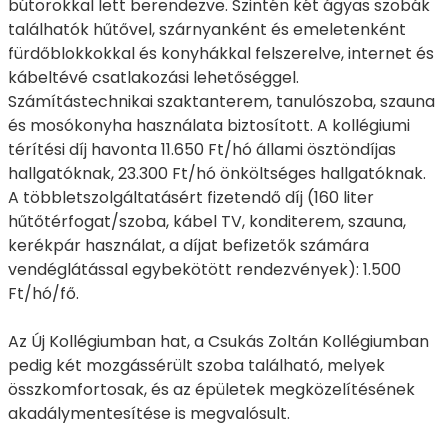
bútorokkal lett berendezve. Szintén két ágyas szobák
találhatók hűtővel, szárnyanként és emeletenként
fürdőblokkokkal és konyhákkal felszerelve, internet és
kábeltévé csatlakozási lehetőséggel.
Számítástechnikai szaktanterem, tanulószoba, szauna
és mosókonyha használata biztosított. A kollégiumi
térítési díj havonta 11.650 Ft/hó állami ösztöndíjas
hallgatóknak, 23.300 Ft/hó önköltséges hallgatóknak.
A többletszolgáltatásért fizetendő díj (160 liter
hűtőtérfogat/szoba, kábel TV, konditerem, szauna,
kerékpár használat, a díjat befizetők számára
vendéglátással egybekötött rendezvények): 1.500
Ft/hó/fő.
Az Új Kollégiumban hat, a Csukás Zoltán Kollégiumban
pedig két mozgássérült szoba található, melyek
összkomfortosak, és az épületek megközelítésének
akadálymentesítése is megvalósult.