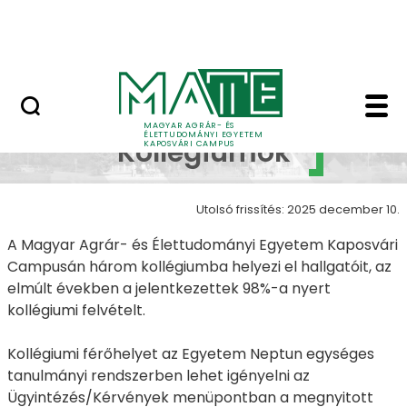
Ugrás a fő tartalomhoz
MATE Szabadegyetem
Kollégiumok - Kapos
Campus
MAGYAR AGRÁR- ÉS
ÉLETTUDOMÁNYI EGYETEM
Kollégiumok
KAPOSVÁRI CAMPUS
Utolsó frissítés: 2025 december 10.
A Magyar Agrár- és Élettudományi Egyetem Kaposvári
Campusán három kollégiumba helyezi el hallgatóit, az
elmúlt években a jelentkezettek 98%-a nyert
kollégiumi felvételt.
Kollégiumi férőhelyet az Egyetem Neptun egységes
tanulmányi rendszerben lehet igényelni az
Ügyintézés/Kérvények menüpontban a megnyitott