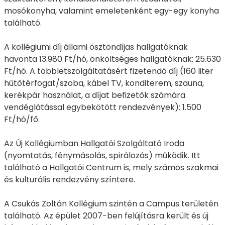
mosókonyha, valamint emeletenként egy-egy konyha
található.
A kollégiumi díj állami ösztöndíjas hallgatóknak
havonta 13.980 Ft/hó, önköltséges hallgatóknak: 25.630
Ft/hó. A többletszolgáltatásért fizetendő díj (160 liter
hűtőtérfogat/szoba, kábel TV, konditerem, szauna,
kerékpár használat, a díjat befizetők számára
vendéglátással egybekötött rendezvények): 1.500
Ft/hó/fő.
Az Új Kollégiumban Hallgatói Szolgáltató Iroda
(nyomtatás, fénymásolás, spirálozás) működik. Itt
található a Hallgatói Centrum is, mely számos szakmai
és kulturális rendezvény színtere.
A Csukás Zoltán Kollégium szintén a Campus területén
található. Az épület 2007-ben felújításra került és új