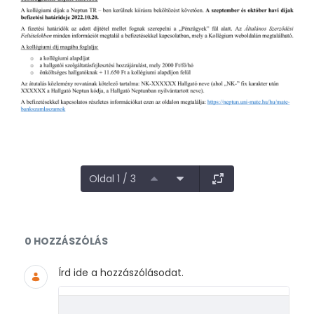
Oldal 1 / 3
Dokumentumok és médiafájlok
0 HOZZÁSZÓLÁS
Írd ide a hozzászólásodat.