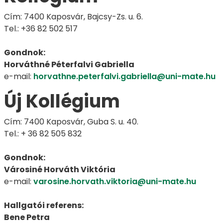
Cím: 7400 Kaposvár, Bajcsy-Zs. u. 6.
Tel.: +36 82 502 517
Gondnok:
Horváthné Péterfalvi Gabriella
e-mail:
horvathne.peterfalvi.gabriella@uni-mate.hu
Új Kollégium
Cím: 7400 Kaposvár, Guba S. u. 40.
Tel.: + 36 82 505 832
Gondnok:
Városiné Horváth Viktória
e-mail:
varosine.horvath.viktoria@uni-mate.hu
Hallgatói referens:
Bene Petra