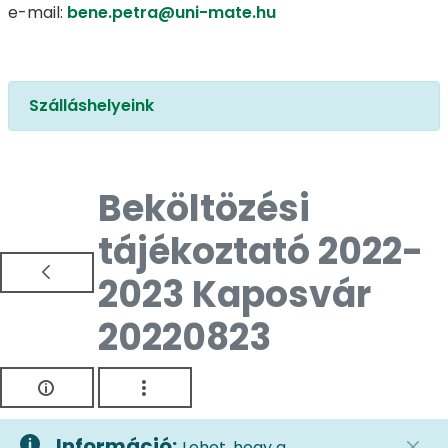
e-mail:
bene.petra@uni-mate.hu
Szálláshelyeink
Beköltözési
tájékoztató 2022-
2023 Kaposvár
20220823
Információ:
Lehet, hogy a