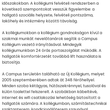
időszakokban. A kollégiumi felvételi rendszerben a
következő szempontokat vesszük figyelembe: a
hallgató szociális helyzete, felvételi pontszáma,
lakóhely és intézmény közötti távolság.
A kollégiumokban a kollégium gondnokságon kívül a
szakmai munkát nevelőtanárok segítik a Campus
Kollégium vezető irányításával. Mindegyik
kollégiumunkban 24 órás portaszolgálat működik. A
hallgatók komfortérzetét továbbá lift használata is
biztosítja.
A Campus területén található az Új Kollégium, melyet
2005 szeptemberében adtak át 348 férőhellyel.
Minden szoba kétágyas, hűtőszekrénnyel, tusolóval és
külön toalettel felszerelt. A szobákban kábeltévé,
internet és wifi csatlakozási lehetőség biztosított a
hallgatók számára. A kollégiumban, számítástechnikai
szaktanterem, kondicionálóterem szaunával,