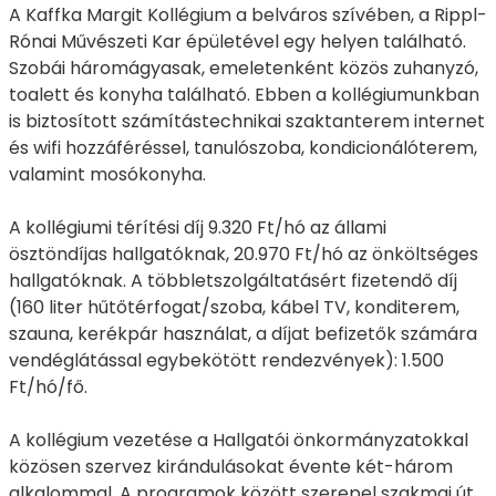
A Kaffka Margit Kollégium a belváros szívében, a Rippl-
Rónai Művészeti Kar épületével egy helyen található.
Szobái háromágyasak, emeletenként közös zuhanyzó,
toalett és konyha található. Ebben a kollégiumunkban
is biztosított számítástechnikai szaktanterem internet
és wifi hozzáféréssel, tanulószoba, kondicionálóterem,
valamint mosókonyha.
A kollégiumi térítési díj 9.320 Ft/hó az állami
ösztöndíjas hallgatóknak, 20.970 Ft/hó az önköltséges
hallgatóknak. A többletszolgáltatásért fizetendő díj
(160 liter hűtőtérfogat/szoba, kábel TV, konditerem,
szauna, kerékpár használat, a díjat befizetők számára
vendéglátással egybekötött rendezvények): 1.500
Ft/hó/fő.
A kollégium vezetése a Hallgatói önkormányzatokkal
közösen szervez kirándulásokat évente két-három
alkalommal. A programok között szerepel szakmai út,