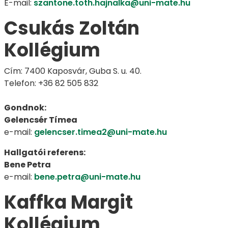
E-mail:
szantone.toth.hajnalka@uni-mate.hu
Csukás Zoltán
Kollégium
Cím: 7400 Kaposvár, Guba S. u. 40.
Telefon: +36 82 505 832
Gondnok:
Gelencsér Tímea
e-mail:
gelencser.timea2@uni-mate.hu
Hallgatói referens:
Bene Petra
e-mail:
bene.petra@uni-mate.hu
Kaffka Margit
Kollégium