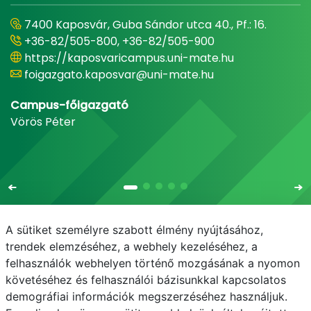
7400 Kaposvár, Guba Sándor utca 40., Pf.: 16.
+36-82/505-800, +36-82/505-900
https://kaposvaricampus.uni-mate.hu
foigazgato.kaposvar@uni-mate.hu
Campus-főigazgató
Vörös Péter
A sütiket személyre szabott élmény nyújtásához,
trendek elemzéséhez, a webhely kezeléséhez, a
felhasználók webhelyen történő mozgásának a nyomon
E-mail
Telefonkönyv
NEPTUN
E-learning
követéséhez és felhasználói bázisunkkal kapcsolatos
demográfiai információk megszerzéséhez használjuk.
Adatvédelem