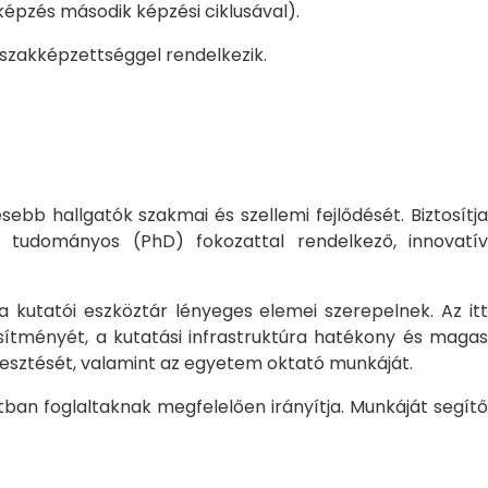
pzés második képzési ciklusával).
 szakképzettséggel rendelkezik.
bb hallgatók szakmai és szellemi fejlődését. Biztosítj
 tudományos (PhD) fokozattal rendelkező, innovatív
 a kutatói eszköztár lényeges elemei szerepelnek. Az itt
sítményét, a kutatási infrastruktúra hatékony és magas
jlesztését, valamint az egyetem oktató munkáját.
ban foglaltaknak megfelelően irányítja. Munkáját segítő