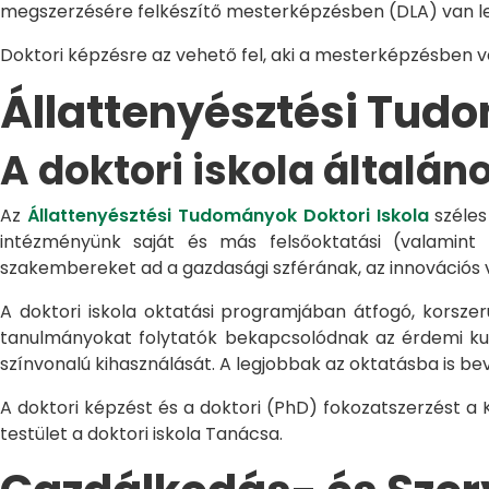
megszerzésére felkészítő mesterképzésben (DLA) van le
Doktori képzésre az vehető fel, aki a mesterképzésben 
Állattenyésztési Tu
A doktori iskola általán
Az
Állattenyésztési Tudományok Doktori Iskola
széles
intézményünk saját és más felsőoktatási (valamint
szakembereket ad a gazdasági szférának, az innovációs 
A doktori iskola oktatási programjában átfogó, korszerű
tanulmányokat folytatók bekapcsolódnak az érdemi kuta
színvonalú kihasználását. A legjobbak az oktatásba is be
A doktori képzést és a doktori (PhD) fokozatszerzést a
testület a doktori iskola Tanácsa.