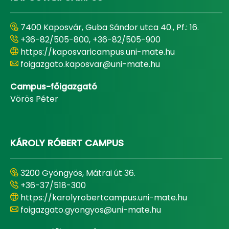
7400 Kaposvár, Guba Sándor utca 40., Pf.: 16.
+36-82/505-800, +36-82/505-900
https://kaposvaricampus.uni-mate.hu
foigazgato.kaposvar@uni-mate.hu
Campus-főigazgató
Vörös Péter
KÁROLY RÓBERT CAMPUS
3200 Gyöngyös, Mátrai út 36.
+36-37/518-300
https://karolyrobertcampus.uni-mate.hu
foigazgato.gyongyos@uni-mate.hu