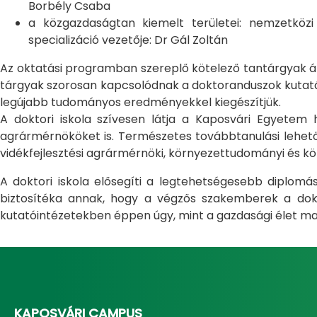
Borbély Csaba
a közgazdaságtan kiemelt területei: nemzetköz
specializáció vezetője: Dr Gál Zoltán
Az oktatási programban szereplő kötelező tantárgyak átfo
tárgyak szorosan kapcsolódnak a doktoranduszok kutatás
legújabb tudományos eredményekkel kiegészítjük.
A doktori iskola szívesen látja a Kaposvári Egyete
agrármérnököket is. Természetes továbbtanulási lehetős
vidékfejlesztési agrármérnöki, környezettudományi és kö
A doktori iskola elősegíti a legtehetségesebb diplom
biztosítéka annak, hogy a végzős szakemberek a dokto
kutatóintézetekben éppen úgy, mint a gazdasági élet ma
KAPOSVÁRI CAMPUS