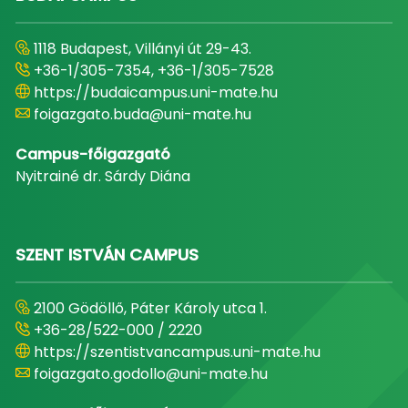
1118 Budapest, Villányi út 29-43.
+36-1/305-7354, +36-1/305-7528
https://budaicampus.uni-mate.hu
foigazgato.buda@uni-mate.hu
Campus-főigazgató
Nyitrainé dr. Sárdy Diána
SZENT ISTVÁN CAMPUS
2100 Gödöllő, Páter Károly utca 1.
+36-28/522-000 / 2220
https://szentistvancampus.uni-mate.hu
foigazgato.godollo@uni-mate.hu