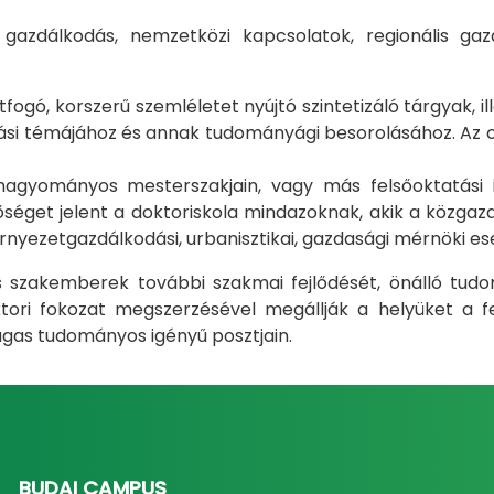
i gazdálkodás, nemzetközi kapcsolatok, regionális 
gó, korszerű szemléletet nyújtó szintetizáló tárgyak, il
i témájához és annak tudományági besorolásához. Az okt
m hagyományos mesterszakjain, vagy más felsőoktatás
éget jelent a doktoriskola mindazoknak, akik a közgazda
rnyezetgazdálkodási, urbanisztikai, gazdasági mérnöki e
ás szakemberek további szakmai fejlődését, önálló tud
ri fokozat megszerzésével megállják a helyüket a fel
gas tudományos igényű posztjain.
BUDAI CAMPUS