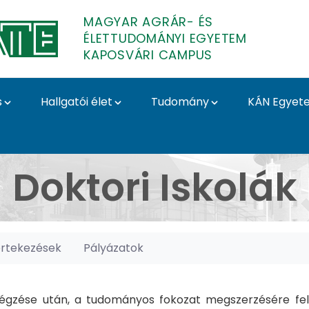
MAGYAR AGRÁR- ÉS
ÉLETTUDOMÁNYI EGYETEM
KAPOSVÁRI CAMPUS
s
Hallgatói élet
Tudomány
KÁN Egyet
posvári Campus
Doktori Iskolák
értekezések
Pályázatok
gzése után, a tudományos fokozat megszerzésére felk