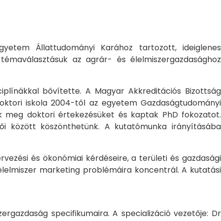
yetem Állattudományi Karához tartozott, ideiglene
a témaválasztásuk az agrár- és élelmiszergazdasághoz
ciplínákkal bővítette. A Magyar Akkreditációs Bizottság
oktori iskola 2004-től az egyetem Gazdaságtudományi
ték meg doktori értekezésüket és kaptak PhD fokozatot.
ői között köszönthetünk. A kutatómunka irányításába
rvezési és ökonómiai kérdéseire, a területi és gazdasági
élelmiszer marketing problémáira koncentrál. A kutatási
rgazdaság specifikumaira. A specializáció vezetője: Dr