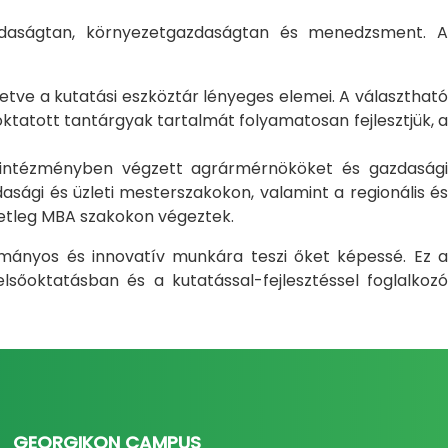
gazdaságtan, környezetgazdaságtan és menedzsment. A
letve a kutatási eszköztár lényeges elemei. A választható
atott tantárgyak tartalmát folyamatosan fejlesztjük, a
i intézményben végzett agrármérnököket és gazdasági
sági és üzleti mesterszakokon, valamint a regionális és
setleg MBA szakokon végeztek.
ományos és innovatív munkára teszi őket képessé. Ez a
sőoktatásban és a kutatással-fejlesztéssel foglalkozó
GEORGIKON CAMPUS