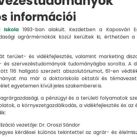
rvezéstudományok
os információi
 Iskola
1993-ban alakult. Kezdetben a Kaposvári Eg
azdasági agrármérnökök közül kerültek ki, érthetően 
át terület- és vidékfejlesztés, valamint marketing disz
s- és szervezéstudományok tudományágba sorolta. A d
zött 116 hallgató szerzett abszolutóriumot, 61-en véd
éhányat ma már a doktoriskola oktatói és témavezet
et egyetemen kívüli jeles szakemberei is.
 agrárgazdasági, a pénzügyi és a területi folyamatok sze
latok, a környezetgazdálkodás, a vidékfejlesztés és az 
ik:
záció vezetője: Dr. Oroszi Sándor
s kérdései különös tekintettel az agrár- és élelmisze