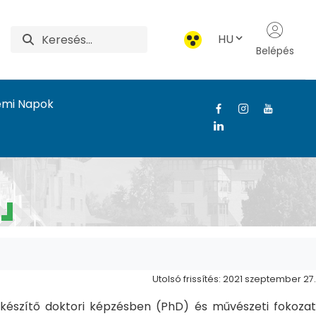
HU
Belépés
emi Napok
Utolsó frissítés: 2021 szeptember 27.
észítő doktori képzésben (PhD) és művészeti fokozat