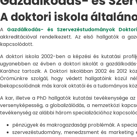
Gazdálkodás- és Sze
A doktori iskola általán
A
Gazdálkodás- és Szervezéstudományok Doktori
akkreditációval rendelkezett. Az első hallgatók a g
kapcsolódott.
A doktori iskola 2002-ben a képzési és kutatási profilj
ugyanebben az évben a doktori iskolát a gazdálkodá
Karához tartozik. A Doktori Iskolában 2002 és 2012 kö
Örömünkre szolgál, hogy védett hallgatóink közül n
bekapcsolódnak más karok oktatói és a tudományos közél
A kar, illetve a PhD hallgatók kutatási tevékenysége az
versenyképesség, a globalizálódás, a nemzetközi kapcso
tevékenység az alábbi három specializációhoz kapcsolód
pénzügyek és makrogazdasági problémák. A speciali
szervezéstudomány, menedzsment és marketing egye