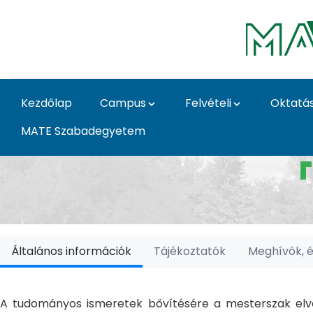
Ugrás a fő tartalomhoz
Kezdőlap
Campus
Felvételi
Oktatá
MATE Szabadegyetem
Doktori Iskolák - Ka
Általános információk
Tájékoztatók
Meghívók, 
A tudományos ismeretek bővítésére a mesterszak elvé