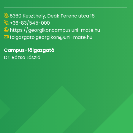
8360 Keszthely, Deák Ferenc utca 16.
+36-83/545-000
https://georgikoncampus.uni-mate.hu
foigazgato.georgikon@uni-mate.hu
Campus-főigazgató
Dr. Rózsa László