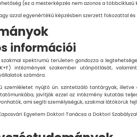
hetőség (ez a mesterképzés nem azonos a többciklusú ké
vagy azzal egyenértékű képzésben szerzett fokozattal és
dományok
os információi
 szakmai spektrumú területen gondozza a legtehetségese
 K+F) intézmények szakember utánpótlását, valamint
vállalatok számára.
 szemléletet nyújtó ún. szintetizáló tantárgyak, illetve
tómunkába, javítják ezzel az intézmény kutatási telje
vonhatók, ami segíti személyiségük, szakmai látókörük fe
 Kaposvári Egyetem Doktori Tanácsa a Doktori Szabályzat