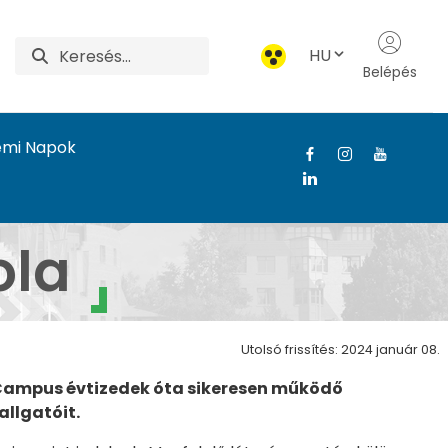
HU
Belépés
emi Napok
ola
Utolsó frissítés: 2024 január 08.
Campus évtizedek óta sikeresen működő
llgatóit.