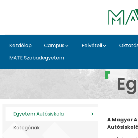
Ugrás a fő tartalomhoz
Kezdőlap
Campus
Felvételi
Oktatá
MATE Szabadegyetem
Egyetem Autósiskola
Eg
Egyetem Autósiskola
A Magyar A
Autósiskolá
Kategóriák