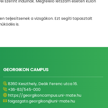
i szerint indulnak. Megfelelő létszám esetén külön
 teljesítsenek a vizsgákon. Ezt segíti tapasztalt
űködés is.
GEORGIKON CAMPUS
8360 Keszthely, Deák Ferenc utca 16.
+36-83/545-000
https://georgikoncampus.uni-mate.hu
foigazgato.georgikon@uni-mate.hu