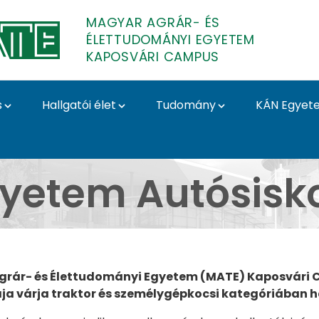
MAGYAR AGRÁR- ÉS
ÉLETTUDOMÁNYI EGYETEM
KAPOSVÁRI CAMPUS
s
Hallgatói élet
Tudomány
KÁN Egyet
 - Kaposvári Campus
yetem Autósisk
grár- és Élettudományi Egyetem (MATE) Kaposvári 
ja várja traktor és személygépkocsi kategóriában ha