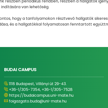
k részben periodikus rendben, részben a hallgatók igénye
indítására van lehetőség.
ntos, hogy a tanfolyamokon résztvevő hallgatók sikeresen
dása, és a hallgatókkal folyamatosan fenntartott együttm
BUDAI CAMPUS
1118 Budapest, Villányi út 29-43.
+36-1/305-7354, +36-1/305-7528
https://budaicampus.uni-mate.hu
foigazgato.buda@uni-mate.hu