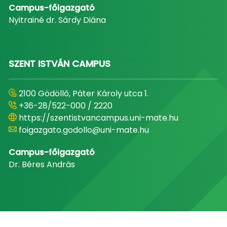
Campus-főigazgató
Nyitrainé dr. Sárdy Diána
SZENT ISTVÁN CAMPUS
2100 Gödöllő, Páter Károly utca 1.
+36-28/522-000 / 2220
https://szentistvancampus.uni-mate.hu
foigazgato.godollo@uni-mate.hu
Campus-főigazgató
Dr. Béres András