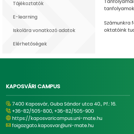
Tanfolyamain
Tájékoztatók
tanfolyamok 
E-learning
Számunkra fo
oktatóink tu
Iskolára vonatkozó adatok
Elérhetőségek
KAPOSVÁRI CAMPUS
7400 Kaposvár, Guba Sándor utca 40., Pf.: 16.
+36-82/505-800, +36-82/505-900
https://kaposvaricampus.uni-mate.hu
foigazgato.kaposvar@uni-mate.hu