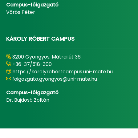
Campus-főigazgató
Vörös Péter
KÁROLY RÓBERT CAMPUS
3200 Gyöngyös, Mátrai út 36.
+36-37/518-300
https://karolyrobertcampus.uni-mate.hu
foigazgato.gyongyos@uni-mate.hu
Campus-főigazgató
Dr. Bujdosó Zoltán