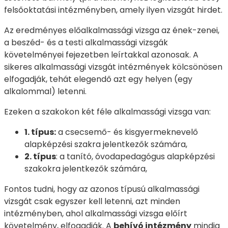
felsőoktatási intézményben, amely ilyen vizsgát hirdet.
Az eredményes előalkalmassági vizsga az ének-zenei,
a beszéd- és a testi alkalmassági vizsgák
követelményei fejezetben leírtakkal azonosak. A
sikeres alkalmassági vizsgát intézmények kölcsönösen
elfogadják, tehát elegendő azt egy helyen (egy
alkalommal) letenni.
Ezeken a szakokon két féle alkalmassági vizsga van:
1. típus:
a csecsemő- és kisgyermeknevelő
alapképzési szakra jelentkezők számára,
2. típus
: a tanító, óvodapedagógus alapképzési
szakokra jelentkezők számára,
Fontos tudni, hogy az azonos típusú alkalmassági
vizsgát csak egyszer kell letenni, azt minden
intézményben, ahol alkalmassági vizsga előírt
követelmény, elfogadják. A
behívó intézmény
mindig