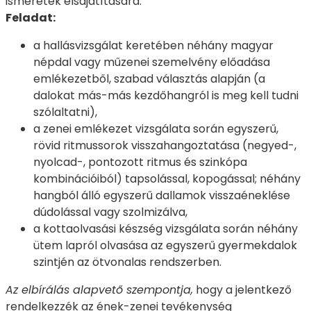
ismeretek elsajátítására.
Feladat:
a hallásvizsgálat keretében néhány magyar
népdal vagy műzenei szemelvény előadása
emlékezetből, szabad választás alapján (a
dalokat más-más kezdőhangról is meg kell tudni
szólaltatni),
a zenei emlékezet vizsgálata során egyszerű,
rövid ritmussorok visszahangoztatása (negyed-,
nyolcad-, pontozott ritmus és szinkópa
kombinációiból) tapsolással, kopogással; néhány
hangból álló egyszerű dallamok visszaéneklése
dúdolással vagy szolmizálva,
a kottaolvasási készség vizsgálata során néhány
ütem lapról olvasása az egyszerű gyermekdalok
szintjén az ötvonalas rendszerben.
Az elbírálás alapvető szempontja,
hogy a jelentkező
rendelkezzék az ének-zenei tevékenység