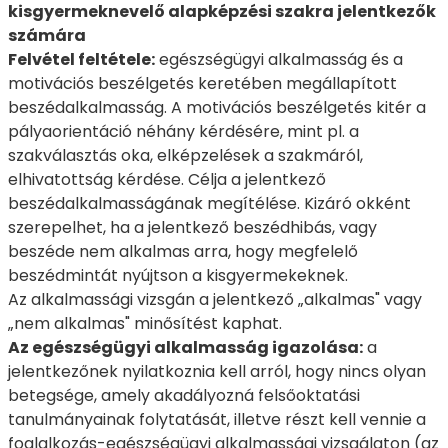
kisgyermeknevelő alapképzési szakra jelentkezők
számára
Felvétel feltétele:
egészségügyi alkalmasság és a
motivációs beszélgetés keretében megállapított
beszédalkalmasság. A motivációs beszélgetés kitér a
pályaorientáció néhány kérdésére, mint pl. a
szakválasztás oka, elképzelések a szakmáról,
elhivatottság kérdése. Célja a jelentkező
beszédalkalmasságának megítélése. Kizáró okként
szerepelhet, ha a jelentkező beszédhibás, vagy
beszéde nem alkalmas arra, hogy megfelelő
beszédmintát nyújtson a kisgyermekeknek.
Az alkalmassági vizsgán a jelentkező „alkalmas" vagy
„nem alkalmas" minősítést kaphat.
Az egészségügyi alkalmasság igazolása:
a
jelentkezőnek nyilatkoznia kell arról, hogy nincs olyan
betegsége, amely akadályozná felsőoktatási
tanulmányainak folytatását, illetve részt kell vennie a
foglalkozás-egészségügyi alkalmassági vizsgálaton (az