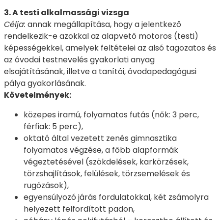
3. A testi alkalmassági vizsga
Célja:
annak megállapítása, hogy a jelentkező
rendelkezik-e azokkal az alapvető motoros (testi)
képességekkel, amelyek feltételei az alsó tagozatos és
az óvodai testnevelés gyakorlati anyag
elsajátításának, illetve a tanítói, óvodapedagógusi
pálya gyakorlásának.
Követelmények:
közepes iramú, folyamatos futás (nők: 3 perc,
férfiak: 5 perc),
oktató által vezetett zenés gimnasztika
folyamatos végzése, a főbb alapformák
végeztetésével (szökdelések, karkörzések,
törzshajlítások, felülések, törzsemelések és
rugózások),
egyensúlyozó járás fordulatokkal, két zsámolyra
helyezett felfordított padon,