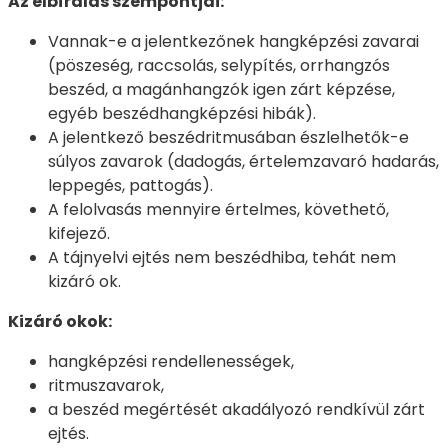
Az elbírálás szempontjai:
Vannak-e a jelentkezőnek hangképzési zavarai
(pöszeség, raccsolás, selypítés, orrhangzós
beszéd, a magánhangzók igen zárt képzése,
egyéb beszédhangképzési hibák).
A jelentkező beszédritmusában észlelhetők-e
súlyos zavarok (dadogás, értelemzavaró hadarás,
leppegés, pattogás).
A felolvasás mennyire értelmes, követhető,
kifejező.
A tájnyelvi ejtés nem beszédhiba, tehát nem
kizáró ok.
Kizáró okok:
hangképzési rendellenességek,
ritmuszavarok,
a beszéd megértését akadályozó rendkívül zárt
ejtés.