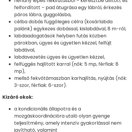
néhány lépés nekifutásból – keresztbe állított és
felfordított – pad átugrása egy lábról, érkezés
páros lábra, guggolásba,
célba dobás függőleges célra (kosárlabda
palánk) egykezes dobással, kislabdával, 8 m-ről,
labdaadogatások helyben futás közben
párokban, ügyes és ügyetlen kézzel, felfújt
labdával,
labdavezetés ügyes és ügyetlen kézzel,
felfüggés hajlított karral (nők: 5 mp, férfiak: 8
mp),
mellső fekvőtámaszban karhajlítás, nyújtás (nők:
3-szor, férfiak: 6-szor).
Kizáró okok:
a kondicionális állapotra és a
mozgáskoordinációra utaló olyan gyenge
teljesítmény, amely intenzív gyakorlással nem
javítható, valamint