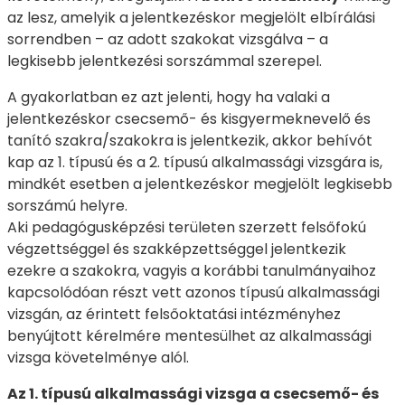
az lesz, amelyik a jelentkezéskor megjelölt elbírálási
sorrendben – az adott szakokat vizsgálva – a
legkisebb jelentkezési sorszámmal szerepel.
A gyakorlatban ez azt jelenti, hogy ha valaki a
jelentkezéskor csecsemő- és kisgyermeknevelő és
tanító szakra/szakokra is jelentkezik, akkor behívót
kap az 1. típusú és a 2. típusú alkalmassági vizsgára is,
mindkét esetben a jelentkezéskor megjelölt legkisebb
sorszámú helyre.
Aki pedagógusképzési területen szerzett felsőfokú
végzettséggel és szakképzettséggel jelentkezik
ezekre a szakokra, vagyis a korábbi tanulmányaihoz
kapcsolódóan részt vett azonos típusú alkalmassági
vizsgán, az érintett felsőoktatási intézményhez
benyújtott kérelmére mentesülhet az alkalmassági
vizsga követelménye alól.
Az 1. típusú alkalmassági vizsga a csecsemő- és