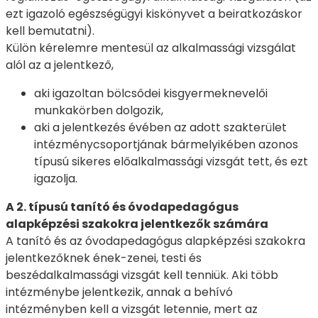
ezt igazoló egészségügyi kiskönyvet a beiratkozáskor
kell bemutatni).
Külön kérelemre mentesül az alkalmassági vizsgálat
alól az a jelentkező,
aki igazoltan bölcsődei kisgyermeknevelői
munkakörben dolgozik,
aki a jelentkezés évében az adott szakterület
intézménycsoportjának bármelyikében azonos
típusú sikeres előalkalmassági vizsgát tett, és ezt
igazolja.
A 2. típusú tanító és óvodapedagógus
alapképzési szakokra jelentkezők számára
A tanító és az óvodapedagógus alapképzési szakokra
jelentkezőknek ének-zenei, testi és
beszédalkalmassági vizsgát kell tenniük. Aki több
intézménybe jelentkezik, annak a behívó
intézményben kell a vizsgát letennie, mert az