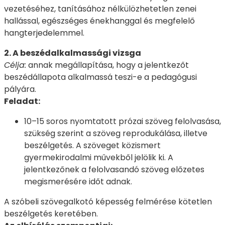
vezetéséhez, tanításához nélkülözhetetlen zenei
hallással, egészséges énekhanggal és megfelelő
hangterjedelemmel.
2. A beszédalkalmassági vizsga
Célja:
annak megállapítása, hogy a jelentkezőt
beszédállapota alkalmassá teszi-e a pedagógusi
pályára.
Feladat:
10–15 soros nyomtatott prózai szöveg felolvasása,
szükség szerint a szöveg reprodukálása, illetve
beszélgetés. A szöveget közismert
gyermekirodalmi művekből jelölik ki. A
jelentkezőnek a felolvasandó szöveg előzetes
megismerésére időt adnak.
A szóbeli szövegalkotó képesség felmérése kötetlen
beszélgetés keretében.