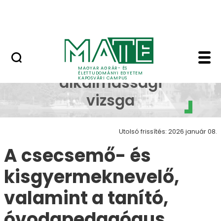
Ugrás a fő tartalomhoz
MATE Szabadegyetem
Előalkalmassági, alk
Előalkalmassági,
MAGYAR AGRÁR- ÉS
ÉLETTUDOMÁNYI EGYETEM
alkalmassági
KAPOSVÁRI CAMPUS
vizsga
Utolsó frissítés: 2026 január 08.
A csecsemő- és
kisgyermeknevelő,
valamint a tanító,
óvodapedagógus