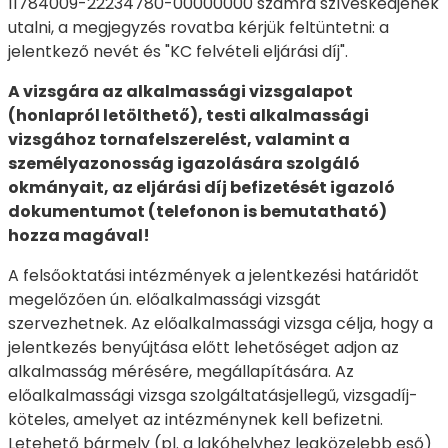
11784009-22234780-00000000 számra szíveskedjenek
utalni, a megjegyzés rovatba kérjük feltüntetni: a
jelentkező nevét és "KC felvételi eljárási díj".
A vizsgára az alkalmassági vizsgalapot
(honlapról letölthető), testi alkalmassági
vizsgához tornafelszerelést, valamint a
személyazonosság igazolására szolgáló
okmányait, az eljárási díj befizetését igazoló
dokumentumot (telefonon is bemutatható)
hozza magával!
A felsőoktatási intézmények a jelentkezési határidőt
megelőzően ún. előalkalmassági vizsgát
szervezhetnek. Az előalkalmassági vizsga célja, hogy a
jelentkezés benyújtása előtt lehetőséget adjon az
alkalmasság mérésére, megállapítására. Az
előalkalmassági vizsga szolgáltatásjellegű, vizsgadíj-
köteles, amelyet az intézménynek kell befizetni.
Letehető bármely (pl. a lakóhelyhez legközelebb eső)