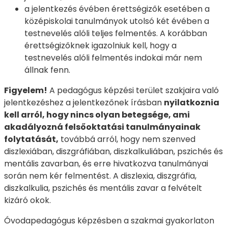
a jelentkezés évében érettségizők esetében a
középiskolai tanulmányok utolsó két évében a
testnevelés alóli teljes felmentés. A korábban
érettségizőknek igazolniuk kell, hogy a
testnevelés alóli felmentés indokai már nem
állnak fenn.
Figyelem!
A pedagógus képzési terület szakjaira való
jelentkezéshez a jelentkezőnek írásban
nyilatkoznia
kell arról, hogy nincs olyan betegsége, ami
akadályozná felsőoktatási tanulmányainak
folytatását,
továbbá arról, hogy nem szenved
diszlexiában, diszgráfiában, diszkalkuliában, pszichés és
mentális zavarban, és erre hivatkozva tanulmányai
során nem kér felmentést. A diszlexia, diszgráfia,
diszkalkulia, pszichés és mentális zavar a felvételt
kizáró okok.
Óvodapedagógus képzésben a szakmai gyakorlaton