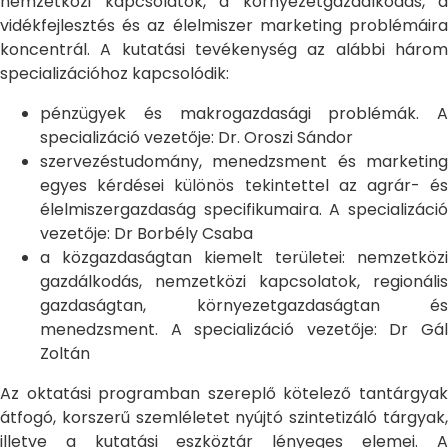
nemzetközi kapcsolatok, a környezetgazdálkodás, a
vidékfejlesztés és az élelmiszer marketing problémáira
koncentrál. A kutatási tevékenység az alábbi három
specializációhoz kapcsolódik:
pénzügyek és makrogazdasági problémák. A
specializáció vezetője: Dr. Oroszi Sándor
szervezéstudomány, menedzsment és marketing
egyes kérdései különös tekintettel az agrár- és
élelmiszergazdaság specifikumaira. A specializáció
vezetője: Dr Borbély Csaba
a közgazdaságtan kiemelt területei: nemzetközi
gazdálkodás, nemzetközi kapcsolatok, regionális
gazdaságtan, környezetgazdaságtan és
menedzsment. A specializáció vezetője: Dr Gál
Zoltán
Az oktatási programban szereplő kötelező tantárgyak
átfogó, korszerű szemléletet nyújtó szintetizáló tárgyak,
illetve a kutatási eszköztár lényeges elemei. A