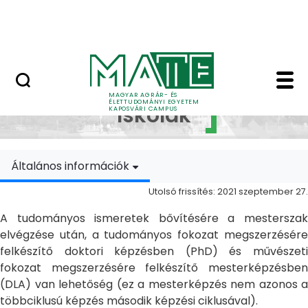
Ugrás a fő tartalomhoz
MATE Szabadegyetem
Doktori Iskolák - Ka
Doktori
MAGYAR AGRÁR- ÉS
ÉLETTUDOMÁNYI EGYETEM
Iskolák
KAPOSVÁRI CAMPUS
Általános információk
Utolsó frissítés: 2021 szeptember 27.
A tudományos ismeretek bővítésére a mesterszak
elvégzése után, a tudományos fokozat megszerzésére
felkészítő doktori képzésben (PhD) és művészeti
fokozat megszerzésére felkészítő mesterképzésben
(DLA) van lehetőség (ez a mesterképzés nem azonos a
többciklusú képzés második képzési ciklusával).