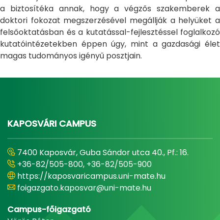
a biztosítéka annak, hogy a végzős szakemberek a
doktori fokozat megszerzésével megállják a helyüket a
felsőoktatásban és a kutatással-fejlesztéssel foglalkozó
kutatóintézetekben éppen úgy, mint a gazdasági élet
magas tudományos igényű posztjain.
KAPOSVÁRI CAMPUS
7400 Kaposvár, Guba Sándor utca 40., Pf.: 16.
+36-82/505-800, +36-82/505-900
https://kaposvaricampus.uni-mate.hu
foigazgato.kaposvar@uni-mate.hu
Campus-főigazgató