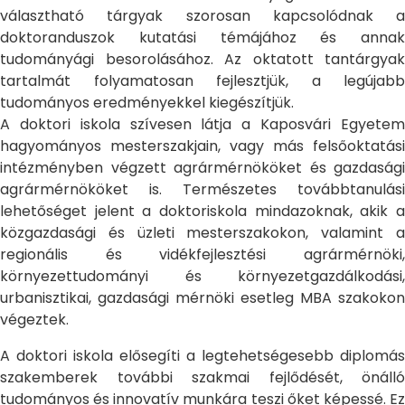
választható tárgyak szorosan kapcsolódnak a
doktoranduszok kutatási témájához és annak
tudományági besorolásához. Az oktatott tantárgyak
tartalmát folyamatosan fejlesztjük, a legújabb
tudományos eredményekkel kiegészítjük.
A doktori iskola szívesen látja a Kaposvári Egyetem
hagyományos mesterszakjain, vagy más felsőoktatási
intézményben végzett agrármérnököket és gazdasági
agrármérnököket is. Természetes továbbtanulási
lehetőséget jelent a doktoriskola mindazoknak, akik a
közgazdasági és üzleti mesterszakokon, valamint a
regionális és vidékfejlesztési agrármérnöki,
környezettudományi és környezetgazdálkodási,
urbanisztikai, gazdasági mérnöki esetleg MBA szakokon
végeztek.
A doktori iskola elősegíti a legtehetségesebb diplomás
szakemberek további szakmai fejlődését, önálló
tudományos és innovatív munkára teszi őket képessé. Ez