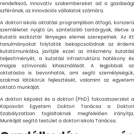
rendelkező, innovatív szakembereket ad a gazdasági
szférának, az innovációs vállalatok számára.
A doktori iskola oktatási programjában átfogó, korszerű
szemléletet nyújtó ún. szintetizáló tantárgyak, illetve a
kutatói eszköztár lényeges elemei szerepelnek. Az itt
tanulmányokat folytatók bekapcsolódnak az érdemi
kutatómunkába, javítják ezzel az intézmény kutatási
teljesítményét, a kutatási infrastruktúra hatékony és
magas színvonalú kihasználását. A legjobbak az
oktatásba is bevonhatók, ami segíti személyiségük,
szakmai látókörük fejlesztését, valamint az egyetem
oktató munkáját.
A doktori képzést és a doktori (PhD) fokozatszerzést a
Kaposvári Egyetem Doktori Tanácsa a Doktori
Szabályzatban foglaltaknak megfelelően irányítja.
Munkáját segítő testület a doktori iskola Tanácsa.