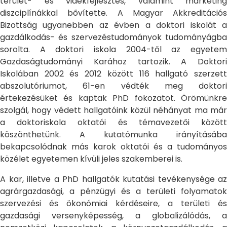
terület- és vidékfejlesztés, valamint marketing
diszciplínákkal bővítette. A Magyar Akkreditációs
Bizottság ugyanebben az évben a doktori iskolát a
gazdálkodás- és szervezéstudományok tudományágba
sorolta. A doktori iskola 2004-től az egyetem
Gazdaságtudományi Karához tartozik. A Doktori
Iskolában 2002 és 2012 között 116 hallgató szerzett
abszolutóriumot, 61-en védték meg doktori
értekezésüket és kaptak PhD fokozatot. Örömünkre
szolgál, hogy védett hallgatóink közül néhányat ma már
a doktoriskola oktatói és témavezetői között
köszönthetünk. A kutatómunka irányításába
bekapcsolódnak más karok oktatói és a tudományos
közélet egyetemen kívüli jeles szakemberei is.
A kar, illetve a PhD hallgatók kutatási tevékenysége az
agrárgazdasági, a pénzügyi és a területi folyamatok
szervezési és ökonómiai kérdéseire, a területi és
gazdasági versenyképesség, a globalizálódás, a