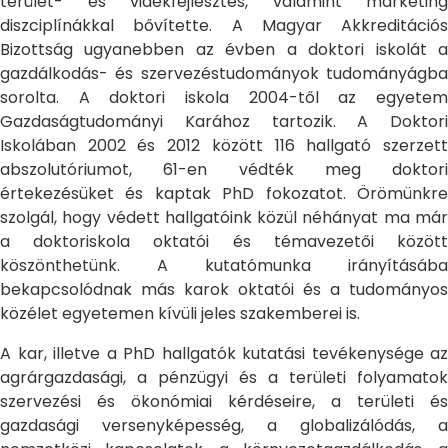
terület- és vidékfejlesztés, valamint marketing
diszciplínákkal bővítette. A Magyar Akkreditációs
Bizottság ugyanebben az évben a doktori iskolát a
gazdálkodás- és szervezéstudományok tudományágba
sorolta. A doktori iskola 2004-től az egyetem
Gazdaságtudományi Karához tartozik. A Doktori
Iskolában 2002 és 2012 között 116 hallgató szerzett
abszolutóriumot, 61-en védték meg doktori
értekezésüket és kaptak PhD fokozatot. Örömünkre
szolgál, hogy védett hallgatóink közül néhányat ma már
a doktoriskola oktatói és témavezetői között
köszönthetünk. A kutatómunka irányításába
bekapcsolódnak más karok oktatói és a tudományos
közélet egyetemen kívüli jeles szakemberei is.
A kar, illetve a PhD hallgatók kutatási tevékenysége az
agrárgazdasági, a pénzügyi és a területi folyamatok
szervezési és ökonómiai kérdéseire, a területi és
gazdasági versenyképesség, a globalizálódás, a