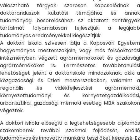
választható tárgyak szorosan kapcsolódnak a
doktoranduszok kutatási témájához és annak
tudományági besorolásához. Az oktatott tantárgyak
tartalmát folyamatosan fejlesztjük, a legújabb
tudományos eredményekkel kiegészítjük.
A doktori iskola szívesen látja a Kaposvári Egyetem
hagyományos mesterszakjain, vagy más felsőoktatási
intézményben végzett agrármérnököket és gazdasági
agrármérnököket is. Természetes továbbtanulási
lehetőséget jelent a doktoriskola mindazoknak, akik a
közgazdasági és üzleti mesterszakokon, valamint a
regionális és vidékfejlesztési agrármérnöki,
környezettudományi és környezetgazdálkodási,
urbanisztikai, gazdasági mérnöki esetleg MBA szakokon
végeztek.
A doktori iskola elősegíti a legtehetségesebb diplomás
szakemberek további szakmai fejlődését, önálló
tudományos és innovatív munkára teszi őket képessé. Ez