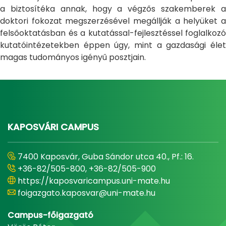
a biztosítéka annak, hogy a végzős szakemberek a
doktori fokozat megszerzésével megállják a helyüket a
felsőoktatásban és a kutatással-fejlesztéssel foglalkozó
kutatóintézetekben éppen úgy, mint a gazdasági élet
magas tudományos igényű posztjain.
KAPOSVÁRI CAMPUS
7400 Kaposvár, Guba Sándor utca 40., Pf.: 16.
+36-82/505-800, +36-82/505-900
https://kaposvaricampus.uni-mate.hu
foigazgato.kaposvar@uni-mate.hu
Campus-főigazgató