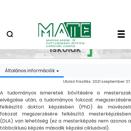
Ugrás a fő tartalomhoz
MATE Szabadegyetem
Doktori Iskolák - Ka
Doktori
MAGYAR AGRÁR- ÉS
ÉLETTUDOMÁNYI EGYETEM
Iskolák
KAPOSVÁRI CAMPUS
Általános információk
Utolsó frissítés: 2021 szeptember 27.
A tudományos ismeretek bővítésére a mesterszak
elvégzése után, a tudományos fokozat megszerzésére
felkészítő doktori képzésben (PhD) és művészeti
fokozat megszerzésére felkészítő mesterképzésben
(DLA) van lehetőség (ez a mesterképzés nem azonos a
többciklusú képzés második képzési ciklusával).