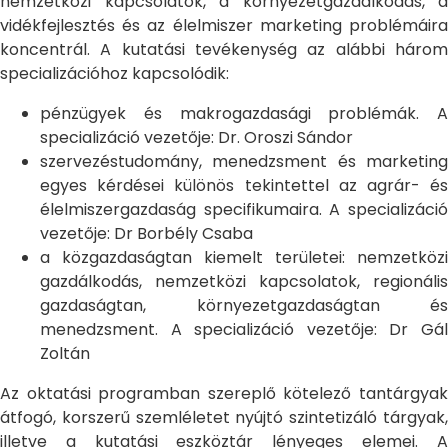
nemzetközi kapcsolatok, a környezetgazdálkodás, a
vidékfejlesztés és az élelmiszer marketing problémáira
koncentrál. A kutatási tevékenység az alábbi három
specializációhoz kapcsolódik:
pénzügyek és makrogazdasági problémák. A
specializáció vezetője: Dr. Oroszi Sándor
szervezéstudomány, menedzsment és marketing
egyes kérdései különös tekintettel az agrár- és
élelmiszergazdaság specifikumaira. A specializáció
vezetője: Dr Borbély Csaba
a közgazdaságtan kiemelt területei: nemzetközi
gazdálkodás, nemzetközi kapcsolatok, regionális
gazdaságtan, környezetgazdaságtan és
menedzsment. A specializáció vezetője: Dr Gál
Zoltán
Az oktatási programban szereplő kötelező tantárgyak
átfogó, korszerű szemléletet nyújtó szintetizáló tárgyak,
illetve a kutatási eszköztár lényeges elemei. A