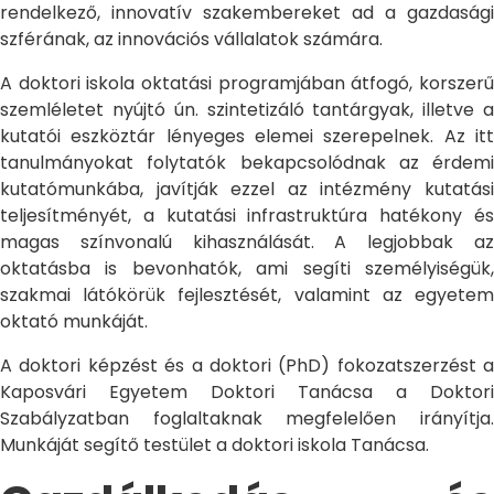
rendelkező, innovatív szakembereket ad a gazdasági
szférának, az innovációs vállalatok számára.
A doktori iskola oktatási programjában átfogó, korszerű
szemléletet nyújtó ún. szintetizáló tantárgyak, illetve a
kutatói eszköztár lényeges elemei szerepelnek. Az itt
tanulmányokat folytatók bekapcsolódnak az érdemi
kutatómunkába, javítják ezzel az intézmény kutatási
teljesítményét, a kutatási infrastruktúra hatékony és
magas színvonalú kihasználását. A legjobbak az
oktatásba is bevonhatók, ami segíti személyiségük,
szakmai látókörük fejlesztését, valamint az egyetem
oktató munkáját.
A doktori képzést és a doktori (PhD) fokozatszerzést a
Kaposvári Egyetem Doktori Tanácsa a Doktori
Szabályzatban foglaltaknak megfelelően irányítja.
Munkáját segítő testület a doktori iskola Tanácsa.