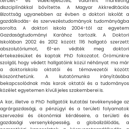
terület- és vidékfejlesztés, valamint marketing
diszciplínákkal bővítette. A Magyar Akkreditációs
Bizottság ugyanebben az évben a doktori iskolát a
gazdálkodás- és szervezéstudományok tudományágba
sorolta. A doktori iskola 2004-től az egyetem
Gazdaságtudományi Karához tartozik. A Doktori
Iskolában 2002 és 2012 között 116 hallgató szerzett
abszolutóriumot, 61-en védték meg doktori
értekezésüket és kaptak PhD fokozatot. Örömünkre
szolgál, hogy védett hallgatóink közül néhányat ma már
a doktoriskola oktatói és témavezetői között
köszönthetünk. A kutatómunka irányításába
bekapcsolódnak más karok oktatói és a tudományos
közélet egyetemen kívüli jeles szakemberei is.
A kar, illetve a PhD hallgatók kutatási tevékenysége az
agrárgazdasági, a pénzügyi és a területi folyamatok
szervezési és ökonómiai kérdéseire, a területi és
gazdasági versenyképesség, a globalizálódás, a