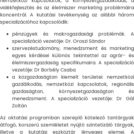
nemzetközi kapcsolatok, a környezetgazdálkodás, a
vidékfejlesztés és az élelmiszer marketing problémáira
koncentrál. A kutatási tevékenység az alábbi három
specializációhoz kapcsolódik:
pénzügyek és makrogazdasági problémák. A
specializáció vezetője: Dr. Oroszi Sándor
szervezéstudomány, menedzsment és marketing
egyes kérdései különös tekintettel az agrár- és
élelmiszergazdaság specifikumaira. A specializáció
vezetője: Dr Borbély Csaba
a közgazdaságtan kiemelt területei: nemzetközi
gazdálkodás, nemzetközi kapcsolatok, regionális
gazdaságtan, környezetgazdaságtan és
menedzsment. A specializáció vezetője: Dr Gál
Zoltán
Az oktatási programban szereplő kötelező tantárgyak
átfogó, korszerű szemléletet nyújtó szintetizáló tárgyak,
illetve a kutatási eszköztár lényeges elemei. A