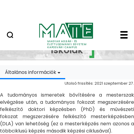
Ugrás a fő tartalomhoz
MATE Szabadegyetem
Doktori Iskolák - Ka
Doktori
MAGYAR AGRÁR- ÉS
ÉLETTUDOMÁNYI EGYETEM
Iskolák
KAPOSVÁRI CAMPUS
Általános információk
Utolsó frissítés: 2021 szeptember 27.
A tudományos ismeretek bővítésére a mesterszak
elvégzése után, a tudományos fokozat megszerzésére
felkészítő doktori képzésben (PhD) és művészeti
fokozat megszerzésére felkészítő mesterképzésben
(DLA) van lehetőség (ez a mesterképzés nem azonos a
többciklusú képzés második képzési ciklusával).