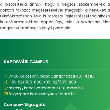
a biztosítéka annak, hogy a végzős szakemberek a
doktori fokozat megszerzésével megállják a helyüket a
felsőoktatásban és a kutatással-fejlesztéssel foglalkozó
kutatóintézetekben éppen úgy, mint a gazdasági élet
magas tudományos igényű posztjain.
KAPOSVÁRI CAMPUS
7400 Kaposvár, Guba Sándor utca 40., Pf.: 16.
+36-82/505-800, +36-82/505-900
https://kaposvaricampus.uni-mate.hu
foigazgato.kaposvar@uni-mate.hu
Campus-főigazgató