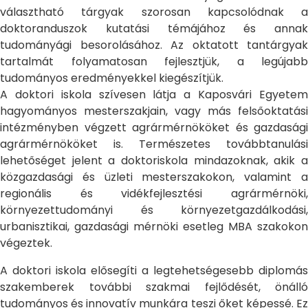
választható tárgyak szorosan kapcsolódnak a
doktoranduszok kutatási témájához és annak
tudományági besorolásához. Az oktatott tantárgyak
tartalmát folyamatosan fejlesztjük, a legújabb
tudományos eredményekkel kiegészítjük.
A doktori iskola szívesen látja a Kaposvári Egyetem
hagyományos mesterszakjain, vagy más felsőoktatási
intézményben végzett agrármérnököket és gazdasági
agrármérnököket is. Természetes továbbtanulási
lehetőséget jelent a doktoriskola mindazoknak, akik a
közgazdasági és üzleti mesterszakokon, valamint a
regionális és vidékfejlesztési agrármérnöki,
környezettudományi és környezetgazdálkodási,
urbanisztikai, gazdasági mérnöki esetleg MBA szakokon
végeztek.
A doktori iskola elősegíti a legtehetségesebb diplomás
szakemberek további szakmai fejlődését, önálló
tudományos és innovatív munkára teszi őket képessé. Ez