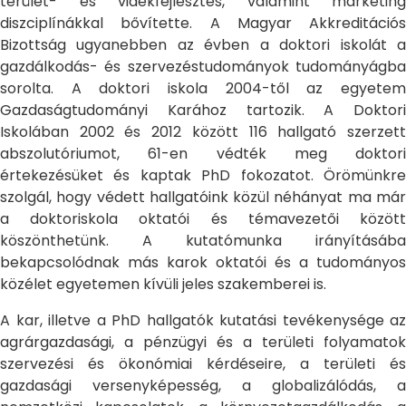
terület- és vidékfejlesztés, valamint marketing
diszciplínákkal bővítette. A Magyar Akkreditációs
Bizottság ugyanebben az évben a doktori iskolát a
gazdálkodás- és szervezéstudományok tudományágba
sorolta. A doktori iskola 2004-től az egyetem
Gazdaságtudományi Karához tartozik. A Doktori
Iskolában 2002 és 2012 között 116 hallgató szerzett
abszolutóriumot, 61-en védték meg doktori
értekezésüket és kaptak PhD fokozatot. Örömünkre
szolgál, hogy védett hallgatóink közül néhányat ma már
a doktoriskola oktatói és témavezetői között
köszönthetünk. A kutatómunka irányításába
bekapcsolódnak más karok oktatói és a tudományos
közélet egyetemen kívüli jeles szakemberei is.
A kar, illetve a PhD hallgatók kutatási tevékenysége az
agrárgazdasági, a pénzügyi és a területi folyamatok
szervezési és ökonómiai kérdéseire, a területi és
gazdasági versenyképesség, a globalizálódás, a