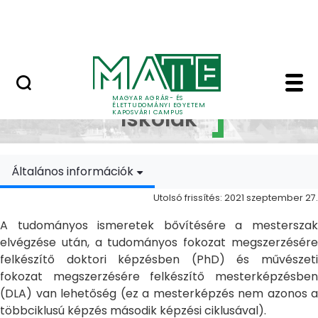
Ugrás a fő tartalomhoz
MATE Szabadegyetem
Doktori Iskolák - Ka
Doktori
MAGYAR AGRÁR- ÉS
ÉLETTUDOMÁNYI EGYETEM
Iskolák
KAPOSVÁRI CAMPUS
Általános információk
Utolsó frissítés: 2021 szeptember 27.
A tudományos ismeretek bővítésére a mesterszak
elvégzése után, a tudományos fokozat megszerzésére
felkészítő doktori képzésben (PhD) és művészeti
fokozat megszerzésére felkészítő mesterképzésben
(DLA) van lehetőség (ez a mesterképzés nem azonos a
többciklusú képzés második képzési ciklusával).