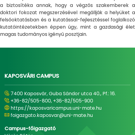
a biztosítéka annak, hogy a végzős szakemberek a
doktori fokozat megszerzésével megállják a helyüket a
felsőoktatásban és a kutatással-fejlesztéssel foglalkozó
kutatóintézetekben éppen úgy, mint a gazdasági élet
magas tudományos igényű posztjain.
KAPOSVÁRI CAMPUS
7400 Kaposvár, Guba Sándor utca 40., Pf.: 16.
+36-82/505-800, +36-82/505-900
https://kaposvaricampus.uni-mate.hu
foigazgato.kaposvar@uni-mate.hu
Campus-főigazgató