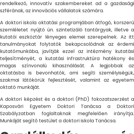
rendelkező, innovatív szakembereket ad a gazdasági
szférának, az innovációs vállalatok számára.
A doktori iskola oktatási programjában átfogó, korszerű
szemléletet nyújtó ún. szintetizáló tantárgyak, illetve a
kutatói eszköztár lényeges elemei szerepelnek. Az itt
tanulmányokat folytatók bekapcsolódnak az érdemi
kutatómunkába, javítják ezzel az intézmény kutatási
teljesítményét, a kutatási infrastruktúra hatékony és
magas színvonalú kihasználását. A legjobbak az
oktatásba is bevonhatók, ami segíti személyiségük,
szakmai látókörük fejlesztését, valamint az egyetem
oktató munkáját.
A doktori képzést és a doktori (PhD) fokozatszerzést a
Kaposvári Egyetem Doktori Tanácsa a Doktori
Szabályzatban foglaltaknak megfelelően irányítja.
Munkáját segítő testület a doktori iskola Tanácsa.