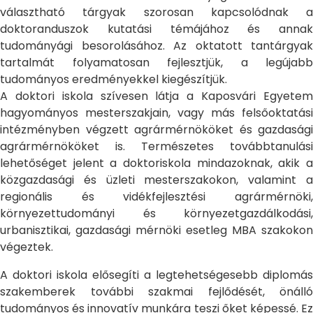
választható tárgyak szorosan kapcsolódnak a
doktoranduszok kutatási témájához és annak
tudományági besorolásához. Az oktatott tantárgyak
tartalmát folyamatosan fejlesztjük, a legújabb
tudományos eredményekkel kiegészítjük.
A doktori iskola szívesen látja a Kaposvári Egyetem
hagyományos mesterszakjain, vagy más felsőoktatási
intézményben végzett agrármérnököket és gazdasági
agrármérnököket is. Természetes továbbtanulási
lehetőséget jelent a doktoriskola mindazoknak, akik a
közgazdasági és üzleti mesterszakokon, valamint a
regionális és vidékfejlesztési agrármérnöki,
környezettudományi és környezetgazdálkodási,
urbanisztikai, gazdasági mérnöki esetleg MBA szakokon
végeztek.
A doktori iskola elősegíti a legtehetségesebb diplomás
szakemberek további szakmai fejlődését, önálló
tudományos és innovatív munkára teszi őket képessé. Ez