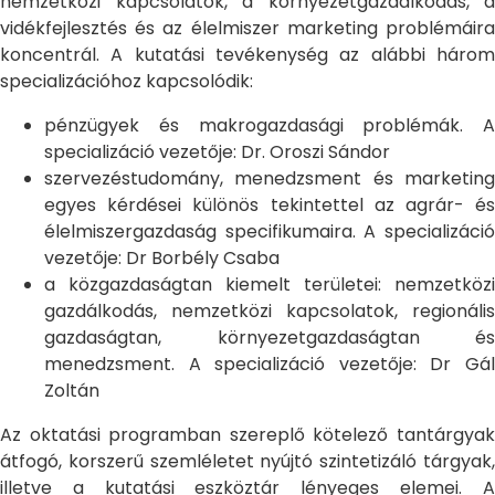
nemzetközi kapcsolatok, a környezetgazdálkodás, a
vidékfejlesztés és az élelmiszer marketing problémáira
koncentrál. A kutatási tevékenység az alábbi három
specializációhoz kapcsolódik:
pénzügyek és makrogazdasági problémák. A
specializáció vezetője: Dr. Oroszi Sándor
szervezéstudomány, menedzsment és marketing
egyes kérdései különös tekintettel az agrár- és
élelmiszergazdaság specifikumaira. A specializáció
vezetője: Dr Borbély Csaba
a közgazdaságtan kiemelt területei: nemzetközi
gazdálkodás, nemzetközi kapcsolatok, regionális
gazdaságtan, környezetgazdaságtan és
menedzsment. A specializáció vezetője: Dr Gál
Zoltán
Az oktatási programban szereplő kötelező tantárgyak
átfogó, korszerű szemléletet nyújtó szintetizáló tárgyak,
illetve a kutatási eszköztár lényeges elemei. A