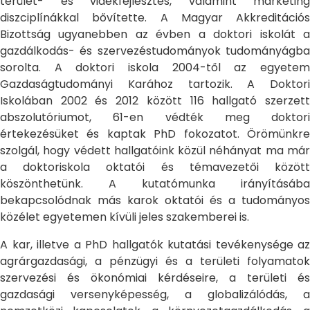
terület- és vidékfejlesztés, valamint marketing
diszciplínákkal bővítette. A Magyar Akkreditációs
Bizottság ugyanebben az évben a doktori iskolát a
gazdálkodás- és szervezéstudományok tudományágba
sorolta. A doktori iskola 2004-től az egyetem
Gazdaságtudományi Karához tartozik. A Doktori
Iskolában 2002 és 2012 között 116 hallgató szerzett
abszolutóriumot, 61-en védték meg doktori
értekezésüket és kaptak PhD fokozatot. Örömünkre
szolgál, hogy védett hallgatóink közül néhányat ma már
a doktoriskola oktatói és témavezetői között
köszönthetünk. A kutatómunka irányításába
bekapcsolódnak más karok oktatói és a tudományos
közélet egyetemen kívüli jeles szakemberei is.
A kar, illetve a PhD hallgatók kutatási tevékenysége az
agrárgazdasági, a pénzügyi és a területi folyamatok
szervezési és ökonómiai kérdéseire, a területi és
gazdasági versenyképesség, a globalizálódás, a