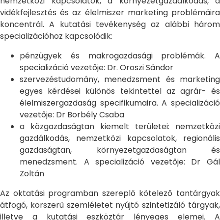
nemzetközi kapcsolatok, a környezetgazdálkodás, a
vidékfejlesztés és az élelmiszer marketing problémáira
koncentrál. A kutatási tevékenység az alábbi három
specializációhoz kapcsolódik:
pénzügyek és makrogazdasági problémák. A
specializáció vezetője: Dr. Oroszi Sándor
szervezéstudomány, menedzsment és marketing
egyes kérdései különös tekintettel az agrár- és
élelmiszergazdaság specifikumaira. A specializáció
vezetője: Dr Borbély Csaba
a közgazdaságtan kiemelt területei: nemzetközi
gazdálkodás, nemzetközi kapcsolatok, regionális
gazdaságtan, környezetgazdaságtan és
menedzsment. A specializáció vezetője: Dr Gál
Zoltán
Az oktatási programban szereplő kötelező tantárgyak
átfogó, korszerű szemléletet nyújtó szintetizáló tárgyak,
illetve a kutatási eszköztár lényeges elemei. A