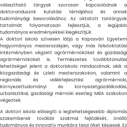
választható tárgyak szorosan kapcsolódnak a
doktoranduszok kutatási témájához és annak
tudományági besorolásához. Az oktatott tantárgyak
tartalmát folyamatosan fejlesztjük, a legújabb
tudományos eredményekkel kiegészítjük.
A doktori iskola szívesen látja a Kaposvári Egyetem
hagyományos mesterszakjain, vagy más felsőoktatási
intézményben végzett agrármérnököket és gazdasági
agrármérnököket is. Természetes továbbtanulási
lehetőséget jelent a doktoriskola mindazoknak, akik a
közgazdasági és üzleti mesterszakokon, valamint a
regionális és vidékfejlesztési agrármérnöki,
környezettudományi és környezetgazdálkodási,
urbanisztikai, gazdasági mérnöki esetleg MBA szakokon
végeztek.
A doktori iskola elősegíti a legtehetségesebb diplomás
szakemberek további szakmai fejlődését, önálló
tudományos és innovatív munkára teszi őket képessé. Ez