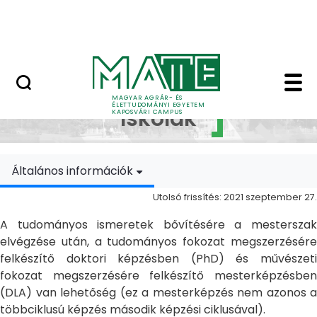
Ugrás a fő tartalomhoz
MATE Szabadegyetem
Doktori Iskolák - Ka
Doktori
MAGYAR AGRÁR- ÉS
ÉLETTUDOMÁNYI EGYETEM
Iskolák
KAPOSVÁRI CAMPUS
Általános információk
Utolsó frissítés: 2021 szeptember 27.
A tudományos ismeretek bővítésére a mesterszak
elvégzése után, a tudományos fokozat megszerzésére
felkészítő doktori képzésben (PhD) és művészeti
fokozat megszerzésére felkészítő mesterképzésben
(DLA) van lehetőség (ez a mesterképzés nem azonos a
többciklusú képzés második képzési ciklusával).