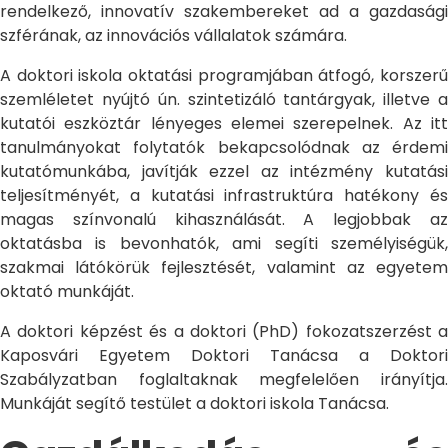
rendelkező, innovatív szakembereket ad a gazdasági
szférának, az innovációs vállalatok számára.
A doktori iskola oktatási programjában átfogó, korszerű
szemléletet nyújtó ún. szintetizáló tantárgyak, illetve a
kutatói eszköztár lényeges elemei szerepelnek. Az itt
tanulmányokat folytatók bekapcsolódnak az érdemi
kutatómunkába, javítják ezzel az intézmény kutatási
teljesítményét, a kutatási infrastruktúra hatékony és
magas színvonalú kihasználását. A legjobbak az
oktatásba is bevonhatók, ami segíti személyiségük,
szakmai látókörük fejlesztését, valamint az egyetem
oktató munkáját.
A doktori képzést és a doktori (PhD) fokozatszerzést a
Kaposvári Egyetem Doktori Tanácsa a Doktori
Szabályzatban foglaltaknak megfelelően irányítja.
Munkáját segítő testület a doktori iskola Tanácsa.