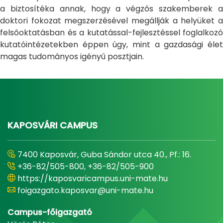
a biztosítéka annak, hogy a végzős szakemberek a
doktori fokozat megszerzésével megállják a helyüket a
felsőoktatásban és a kutatással-fejlesztéssel foglalkozó
kutatóintézetekben éppen úgy, mint a gazdasági élet
magas tudományos igényű posztjain.
KAPOSVÁRI CAMPUS
7400 Kaposvár, Guba Sándor utca 40., Pf.: 16.
+36-82/505-800, +36-82/505-900
https://kaposvaricampus.uni-mate.hu
foigazgato.kaposvar@uni-mate.hu
Campus-főigazgató