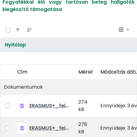
Fogyatékkal élő vagy tartósan beteg hallgatók
kiegészítő támogatása
0 / 14 Tételek kiválasztva
Nyitólap
Cím
Méret
Módosítás dá
Elem kiválasztása
Dokumentumok
274
ERASMUS+_felhivas_szakmai gyakorlat_2023_2024_v2.pdf
Ennyi ideje: 3 év
kB
278
ERASMUS+_felhivas_reszkepzes_2023_2024 tanev.pdf
Ennyi ideje: 3 év
kB