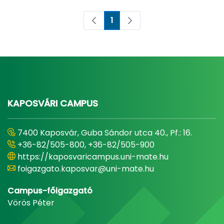
1
Oldal
KAPOSVÁRI CAMPUS
7400 Kaposvár, Guba Sándor utca 40., Pf.: 16.
+36-82/505-800, +36-82/505-900
https://kaposvaricampus.uni-mate.hu
foigazgato.kaposvar@uni-mate.hu
Campus-főigazgató
Vörös Péter