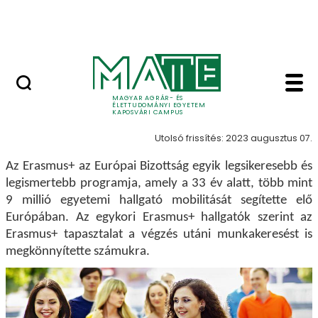
Ugrás a fő tartalomhoz
MATE Szabadegyetem
ERASMUS+ - Kaposvá
ERASMUS+
MAGYAR AGRÁR- ÉS
ÉLETTUDOMÁNYI EGYETEM
KAPOSVÁRI CAMPUS
Utolsó frissítés: 2023 augusztus 07.
Az Erasmus+ az Európai Bizottság egyik legsikeresebb és
legismertebb programja, amely a 33 év alatt, több mint
9 millió egyetemi hallgató mobilitását segítette elő
Európában. Az egykori Erasmus+ hallgatók szerint az
Erasmus+ tapasztalat a végzés utáni munkakeresést is
megkönnyítette számukra.