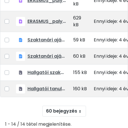
ERASMUS_palyazat_reszkepzes_2021_22_tavasz.pdf
Ennyi ideje: 4 é
kB
629
ERASMUS_palyazat_szakmai gyakorlat_2021_22_tanev.pdf
Ennyi ideje: 4 é
kB
Szaktanári ajánlás szakmai gyakorlat HU EN
59 kB
Ennyi ideje: 4 é
Szaktanári ajánlás hallgatói részképzés HU EN
60 kB
Ennyi ideje: 4 é
Hallgatói szakmai gyakorlat dokumentumok
155 kB
Ennyi ideje: 4 é
Hallgatói tanulmányi mobilitás dokumentumok
160 kB
Ennyi ideje: 4 é
60 bejegyzés
1 - 14 / 14 tétel megjelenítése.