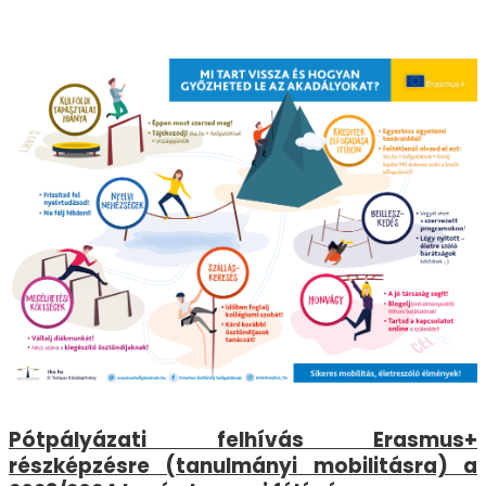
Pótpályázati felhívás Erasmus+
részképzésre (tanulmányi mobilitásra) a