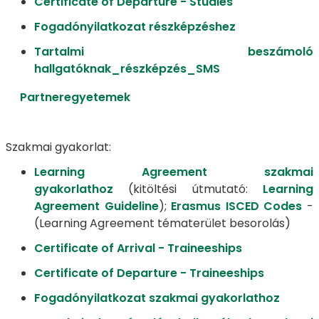
Certificate of Departure - Studies
Fogadónyilatkozat részképzéshez
Tartalmi beszámoló
hallgatóknak_részképzés_SMS
Partneregyetemek
Szakmai gyakorlat:
Learning Agreement szakmai
gyakorlathoz
(kitöltési útmutató:
Learning
Agreement Guideline
);
Erasmus ISCED Codes
-
(Learning Agreement tématerület besorolás)
Certificate of Arrival - Traineeships
Certificate of Departure - Traineeships
Fogadónyilatkozat szakmai gyakorlathoz