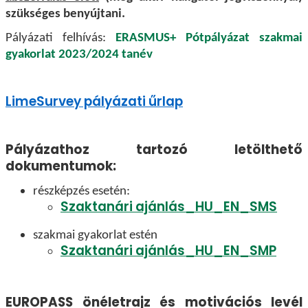
szükséges benyújtani.
Pályázati felhívás:
ERASMUS+ Pótpályázat szakmai
gyakorlat 2023/2024 tanév
LimeSurvey pályázati űrlap
Pályázathoz tartozó letölthető
dokumentumok:
részképzés esetén:
Szaktanári ajánlás_HU_EN_SMS
szakmai gyakorlat estén
Szaktanári ajánlás_HU_EN_SMP
EUROPASS önéletrajz és motivációs levél