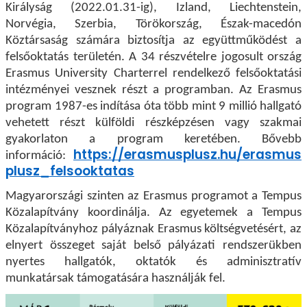
Királyság (2022.01.31-ig), Izland, Liechtenstein,
Norvégia, Szerbia, Törökország, Észak-macedón
Köztársaság számára biztosítja az együttműködést a
felsőoktatás területén. A 34 részvételre jogosult ország
Erasmus University Charterrel rendelkező felsőoktatási
intézményei vesznek részt a programban. Az Erasmus
program 1987-es indítása óta több mint 9 millió hallgató
vehetett részt külföldi részképzésen vagy szakmai
gyakorlaton a program keretében. Bővebb
https://erasmusplusz.hu/erasmus
információ:
plusz_felsooktatas
Magyarországi szinten az Erasmus programot a Tempus
Közalapítvány koordinálja. Az egyetemek a Tempus
Közalapítványhoz pályáznak Erasmus költségvetésért, az
elnyert összeget saját belső pályázati rendszerükben
nyertes hallgatók, oktatók és adminisztratív
munkatársak támogatására használják fel.