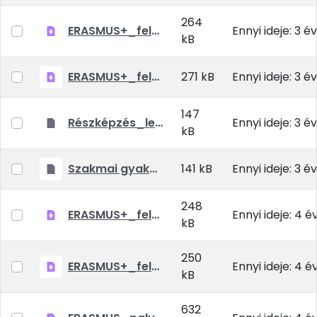
264
ERASMUS+_felhivas_szakmai gyakorlat_2022_23_oszi_tavaszi_felevre.pdf
Ennyi ideje: 3 év
kB
ERASMUS+_felhivas_reszkepzes_2022_23_tavaszi_felevre.pdf
271 kB
Ennyi ideje: 3 év
147
Részképzés_letölthető.rar
Ennyi ideje: 3 év
kB
Szakmai gyakorlat_letölthető.rar
141 kB
Ennyi ideje: 3 év
248
ERASMUS+_felhivas_szakmai gyakorlat_2022_tavaszi_2022_23_oszi_tavaszi_felevre MATE_4M.pdf
Ennyi ideje: 4 é
kB
250
ERASMUS+_felhivas_reszkepzes_2022_23_oszi_tavaszi_felevre MATE_4M.pdf
Ennyi ideje: 4 é
kB
632