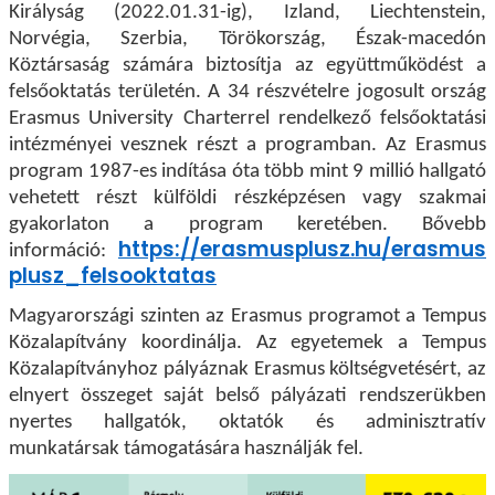
Királyság (2022.01.31-ig), Izland, Liechtenstein,
Norvégia, Szerbia, Törökország, Észak-macedón
Köztársaság számára biztosítja az együttműködést a
felsőoktatás területén. A 34 részvételre jogosult ország
Erasmus University Charterrel rendelkező felsőoktatási
intézményei vesznek részt a programban. Az Erasmus
program 1987-es indítása óta több mint 9 millió hallgató
vehetett részt külföldi részképzésen vagy szakmai
gyakorlaton a program keretében. Bővebb
https://erasmusplusz.hu/erasmus
információ:
plusz_felsooktatas
Magyarországi szinten az Erasmus programot a Tempus
Közalapítvány koordinálja. Az egyetemek a Tempus
Közalapítványhoz pályáznak Erasmus költségvetésért, az
elnyert összeget saját belső pályázati rendszerükben
nyertes hallgatók, oktatók és adminisztratív
munkatársak támogatására használják fel.