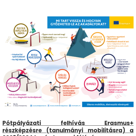
Pótpályázati felhívás Erasmus+
részképzésre (tanulmányi mobilitásra) a