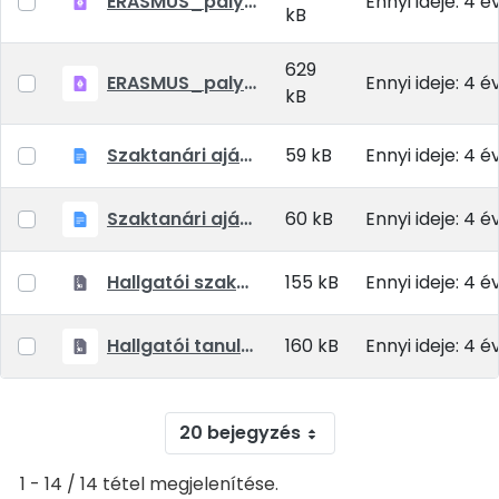
ERASMUS_palyazat_reszkepzes_2021_22_tavasz.pdf
Ennyi ideje: 4 é
kB
629
ERASMUS_palyazat_szakmai gyakorlat_2021_22_tanev.pdf
Ennyi ideje: 4 é
kB
Szaktanári ajánlás szakmai gyakorlat HU EN
59 kB
Ennyi ideje: 4 é
Szaktanári ajánlás hallgatói részképzés HU EN
60 kB
Ennyi ideje: 4 é
Hallgatói szakmai gyakorlat dokumentumok
155 kB
Ennyi ideje: 4 é
Hallgatói tanulmányi mobilitás dokumentumok
160 kB
Ennyi ideje: 4 é
20 bejegyzés
1 - 14 / 14 tétel megjelenítése.