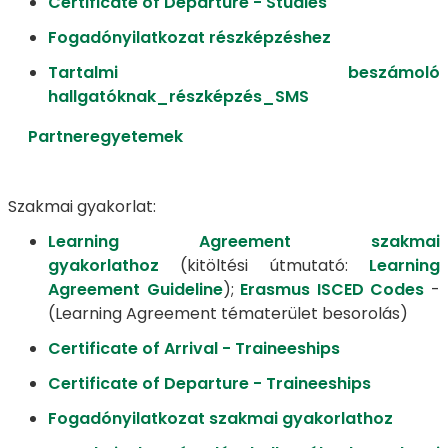
Certificate of Departure - Studies
Fogadónyilatkozat részképzéshez
Tartalmi beszámoló
hallgatóknak_részképzés_SMS
Partneregyetemek
Szakmai gyakorlat:
Learning Agreement szakmai
gyakorlathoz
(kitöltési útmutató:
Learning
Agreement Guideline
);
Erasmus ISCED Codes
-
(Learning Agreement tématerület besorolás)
Certificate of Arrival - Traineeships
Certificate of Departure - Traineeships
Fogadónyilatkozat szakmai gyakorlathoz