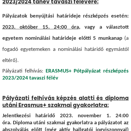
2023/2024 tanév tavaszi félévére:
Pályázatok benyújtási határideje részképzés esetén:
2023. október 15. 24:00 óra,
vagy a választott
egyetem nominálási határideje előtti 5 munkanap
(a
fogadó egyetemeken a nominálási határidő egymástól
eltérő).
Pályázati felhívás:
ERASMUS+ Pótpályázat részképzés
2023/2024 tavaszi félév
Pályázati felhívás képzés alatti és diploma
utáni Erasmus+ szakmai gyakorlatra:
Jelentkezési határidő 2023. november 1. 24:00
óra. Diploma utáni szakmai gyakorlatra a pályázatot az
abszolválás előtt
(még aktív hallgatói jogviszonnyal)