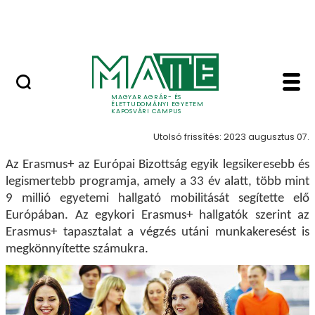
Ugrás a fő tartalomhoz
MATE Szabadegyetem
ERASMUS+ - Kaposvá
ERASMUS+
MAGYAR AGRÁR- ÉS
ÉLETTUDOMÁNYI EGYETEM
KAPOSVÁRI CAMPUS
Utolsó frissítés: 2023 augusztus 07.
Az Erasmus+ az Európai Bizottság egyik legsikeresebb és
legismertebb programja, amely a 33 év alatt, több mint
9 millió egyetemi hallgató mobilitását segítette elő
Európában. Az egykori Erasmus+ hallgatók szerint az
Erasmus+ tapasztalat a végzés utáni munkakeresést is
megkönnyítette számukra.