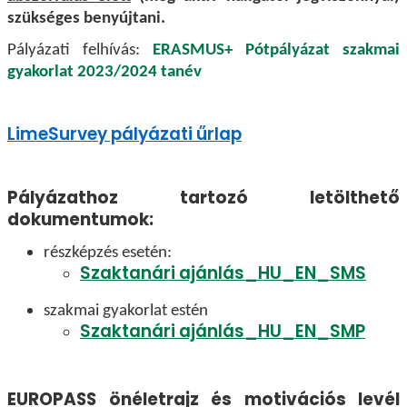
szükséges benyújtani.
Pályázati felhívás:
ERASMUS+ Pótpályázat szakmai
gyakorlat 2023/2024 tanév
LimeSurvey pályázati űrlap
Pályázathoz tartozó letölthető
dokumentumok:
részképzés esetén:
Szaktanári ajánlás_HU_EN_SMS
szakmai gyakorlat estén
Szaktanári ajánlás_HU_EN_SMP
EUROPASS önéletrajz és motivációs levél