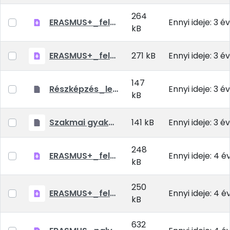
264
ERASMUS+_felhivas_szakmai gyakorlat_2022_23_oszi_tavaszi_felevre.pdf
Ennyi ideje: 3 év
kB
ERASMUS+_felhivas_reszkepzes_2022_23_tavaszi_felevre.pdf
271 kB
Ennyi ideje: 3 év
147
Részképzés_letölthető.rar
Ennyi ideje: 3 év
kB
Szakmai gyakorlat_letölthető.rar
141 kB
Ennyi ideje: 3 év
248
ERASMUS+_felhivas_szakmai gyakorlat_2022_tavaszi_2022_23_oszi_tavaszi_felevre MATE_4M.pdf
Ennyi ideje: 4 é
kB
250
ERASMUS+_felhivas_reszkepzes_2022_23_oszi_tavaszi_felevre MATE_4M.pdf
Ennyi ideje: 4 é
kB
632