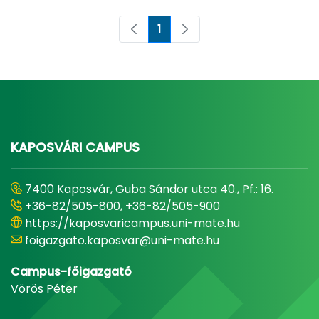
1
Oldal
KAPOSVÁRI CAMPUS
7400 Kaposvár, Guba Sándor utca 40., Pf.: 16.
+36-82/505-800, +36-82/505-900
https://kaposvaricampus.uni-mate.hu
foigazgato.kaposvar@uni-mate.hu
Campus-főigazgató
Vörös Péter