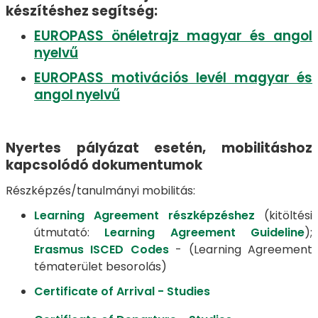
készítéshez segítség:
EUROPASS önéletrajz magyar és angol
nyelvű
EUROPASS motivációs levél magyar és
angol nyelvű
Nyertes pályázat esetén, mobilitáshoz
kapcsolódó dokumentumok
Részképzés/tanulmányi mobilitás:
Learning Agreement részképzéshez
(kitöltési
útmutató:
Learning Agreement Guideline
);
Erasmus ISCED Codes
- (Learning Agreement
tématerület besorolás)
Certificate of Arrival - Studies