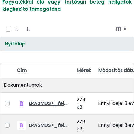
Fogyatékkal élő vagy tartósan beteg hallgatók
kiegészítő támogatása
0 / 14 Tételek kiválasztva
Nyitólap
Cím
Méret
Módosítás dá
Elem kiválasztása
Dokumentumok
274
ERASMUS+_felhivas_szakmai gyakorlat_2023_2024_v2.pdf
Ennyi ideje: 3 év
kB
278
ERASMUS+_felhivas_reszkepzes_2023_2024 tanev.pdf
Ennyi ideje: 3 év
kB