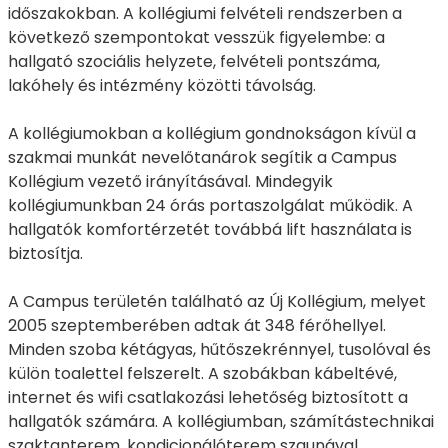
időszakokban. A kollégiumi felvételi rendszerben a
következő szempontokat vesszük figyelembe: a
hallgató szociális helyzete, felvételi pontszáma,
lakóhely és intézmény közötti távolság.
A kollégiumokban a kollégium gondnokságon kívül a
szakmai munkát nevelőtanárok segítik a Campus
Kollégium vezető irányításával. Mindegyik
kollégiumunkban 24 órás portaszolgálat működik. A
hallgatók komfortérzetét továbbá lift használata is
biztosítja.
A Campus területén található az Új Kollégium, melyet
2005 szeptemberében adtak át 348 férőhellyel.
Minden szoba kétágyas, hűtőszekrénnyel, tusolóval és
külön toalettel felszerelt. A szobákban kábeltévé,
internet és wifi csatlakozási lehetőség biztosított a
hallgatók számára. A kollégiumban, számítástechnikai
szaktanterem, kondicionálóterem szaunával,