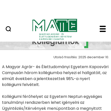
Ugrás a fő tartalomhoz
MATE Szabadegyetem
Kollégiumok - Kapos
Campus
MAGYAR AGRÁR- ÉS
ÉLETTUDOMÁNYI EGYETEM
Kollégiumok
KAPOSVÁRI CAMPUS
Utolsó frissítés: 2025 december 10.
A Magyar Agrár- és Élettudományi Egyetem Kaposvári
Campusán három kollégiumba helyezi el hallgatóit, az
elmúlt években a jelentkezettek 98%-a nyert
kollégiumi felvételt.
Kollégiumi férőhelyet az Egyetem Neptun egységes
tanulmányi rendszerben lehet igényelni az
Ügyintézés/Kérvények menüpontban a megnyitott