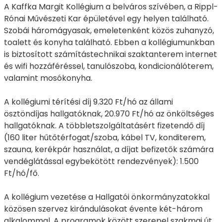
A Kaffka Margit Kollégium a belváros szívében, a Rippl-
Rónai Művészeti Kar épületével egy helyen található.
Szobái háromágyasak, emeletenként közös zuhanyzó,
toalett és konyha található. Ebben a kollégiumunkban
is biztosított számítástechnikai szaktanterem internet
és wifi hozzáféréssel, tanulószoba, kondicionálóterem,
valamint mosókonyha.
A kollégiumi térítési díj 9.320 Ft/hó az állami
ösztöndíjas hallgatóknak, 20.970 Ft/hó az önköltséges
hallgatóknak. A többletszolgáltatásért fizetendő díj
(160 liter hűtőtérfogat/szoba, kábel TV, konditerem,
szauna, kerékpár használat, a díjat befizetők számára
vendéglátással egybekötött rendezvények): 1.500
Ft/hó/fő.
A kollégium vezetése a Hallgatói önkormányzatokkal
közösen szervez kirándulásokat évente két-három
alkalommal. A programok között szerepel szakmai út,