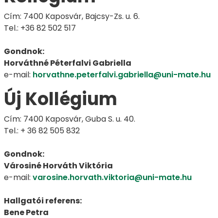
Cím: 7400 Kaposvár, Bajcsy-Zs. u. 6.
Tel.: +36 82 502 517
Gondnok:
Horváthné Péterfalvi Gabriella
e-mail:
horvathne.peterfalvi.gabriella@uni-mate.hu
Új Kollégium
Cím: 7400 Kaposvár, Guba S. u. 40.
Tel.: + 36 82 505 832
Gondnok:
Városiné Horváth Viktória
e-mail:
varosine.horvath.viktoria@uni-mate.hu
Hallgatói referens:
Bene Petra