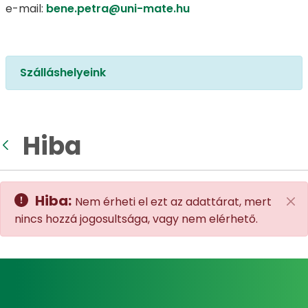
e-mail:
bene.petra@uni-mate.hu
Szálláshelyeink
Hiba
Vissza
Hiba:
Nem érheti el ezt az adattárat, mert
Zár
nincs hozzá jogosultsága, vagy nem elérhető.