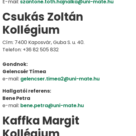
E-mail:
szantone.toth.hajnalka@uni-mate.hu
Csukás Zoltán
Kollégium
Cím: 7400 Kaposvár, Guba S. u. 40.
Telefon: +36 82 505 832
Gondnok:
Gelencsér Tímea
e-mail:
gelencser.timea2@uni-mate.hu
Hallgatói referens:
Bene Petra
e-mail:
bene.petra@uni-mate.hu
Kaffka Margit
Kollégium