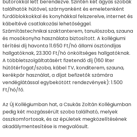
bútorokkal lett berendezve. Szintén két ágyas szobák
találhatók hűtővel, szárnyanként és emeletenként
fürdőblokkokkal és konyhákkal felszerelve, internet és
kábeltévé csatlakozási lehetőséggel.
Számítástechnikai szaktanterem, tanulószoba, szauna
és mosókonyha használata biztosított. A kollégiumi
térítési díj havonta 11.650 Ft/hó állami ösztöndíjas
hallgatóknak, 23.300 Ft/hó önköltséges hallgatóknak.
A többletszolgáltatásért fizetendő díj (160 liter
hűtőtérfogat/szoba, kábel TV, konditerem, szauna,
kerékpár használat, a díjat befizetők számára
vendéglátással egybekötött rendezvények): 1.500
Ft/hó/fő.
Az Új Kollégiumban hat, a Csukás Zoltán Kollégiumban
pedig két mozgássérült szoba található, melyek
összkomfortosak, és az épületek megközelítésének
akadálymentesítése is megvalósult.