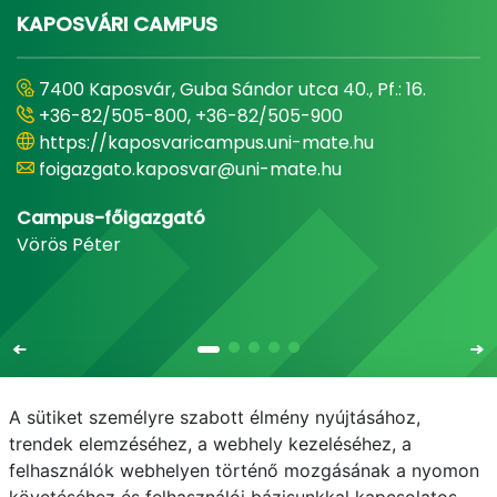
KAPOSVÁRI CAMPUS
7400 Kaposvár, Guba Sándor utca 40., Pf.: 16.
+36-82/505-800, +36-82/505-900
https://kaposvaricampus.uni-mate.hu
foigazgato.kaposvar@uni-mate.hu
Campus-főigazgató
Vörös Péter
A sütiket személyre szabott élmény nyújtásához,
trendek elemzéséhez, a webhely kezeléséhez, a
felhasználók webhelyen történő mozgásának a nyomon
E-mail
Telefonkönyv
NEPTUN
E-learning