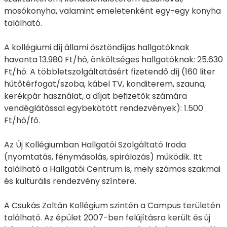
mosókonyha, valamint emeletenként egy-egy konyha
található.
A kollégiumi díj állami ösztöndíjas hallgatóknak
havonta 13.980 Ft/hó, önköltséges hallgatóknak: 25.630
Ft/hó. A többletszolgáltatásért fizetendő díj (160 liter
hűtőtérfogat/szoba, kábel TV, konditerem, szauna,
kerékpár használat, a díjat befizetők számára
vendéglátással egybekötött rendezvények): 1.500
Ft/hó/fő.
Az Új Kollégiumban Hallgatói Szolgáltató Iroda
(nyomtatás, fénymásolás, spirálozás) működik. Itt
található a Hallgatói Centrum is, mely számos szakmai
és kulturális rendezvény színtere.
A Csukás Zoltán Kollégium szintén a Campus területén
található. Az épület 2007-ben felújításra került és új