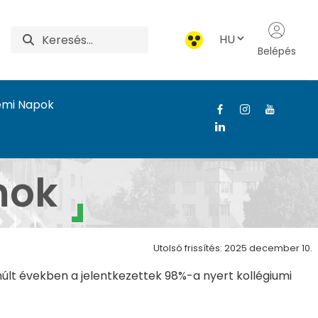
HU
Belépés
emi Napok
mok
Utolsó frissítés: 2025 december 10.
lt években a jelentkezettek 98%-a nyert kollégiumi