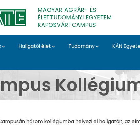
MAGYAR AGRÁR- ÉS
ÉLETTUDOMÁNYI EGYETEM
KAPOSVÁRI CAMPUS
s
Hallgatói élet
Tudomány
KÁN Egyet
vári Campus
mpus Kollégiu
mpusán három kollégiumba helyezi el hallgatóit, az elmú