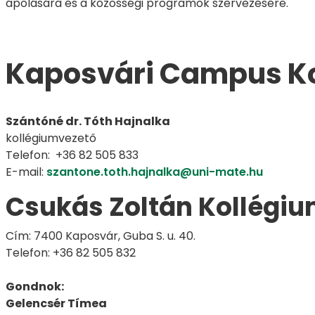
ápolására és a közösségi programok szervezésére.
Kaposvári Campus Ko
Szántóné dr. Tóth Hajnalka
kollégiumvezető
Telefon: +36 82 505 833
E-mail:
szantone.toth.hajnalka@uni-mate.hu
Csukás Zoltán Kollégi
Cím: 7400 Kaposvár, Guba S. u. 40.
Telefon: +36 82 505 832
Gondnok:
Gelencsér Tímea