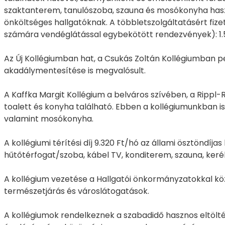
szaktanterem, tanulószoba, szauna és mosókonyha használa
önköltséges hallgatóknak. A többletszolgáltatásért fizet
számára vendéglátással egybekötött rendezvények): 1.
Az Új Kollégiumban hat, a Csukás Zoltán Kollégiumban 
akadálymentesítése is megvalósult.
A Kaffka Margit Kollégium a belváros szívében, a Rippl
toalett és konyha található. Ebben a kollégiumunkban is
valamint mosókonyha.
A kollégiumi térítési díj 9.320 Ft/hó az állami ösztöndíja
hűtőtérfogat/szoba, kábel TV, konditerem, szauna, keré
A kollégium vezetése a Hallgatói önkormányzatokkal kö
természetjárás és városlátogatások.
A kollégiumok rendelkeznek a szabadidő hasznos eltölt