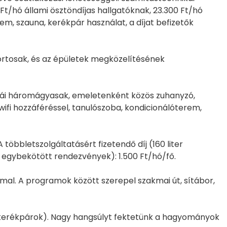
Ft/hó állami ösztöndíjas hallgatóknak, 23.300 Ft/hó
rem, szauna, kerékpár használat, a díjat befizetők
ortosak, és az épületek megközelítésének
zobái háromágyasak, emeletenként közös zuhanyzó,
wifi hozzáféréssel, tanulószoba, kondicionálóterem,
 többletszolgáltatásért fizetendő díj (160 liter
 egybekötött rendezvények): 1.500 Ft/hó/fő.
al. A programok között szerepel szakmai út, sítábor,
, kerékpárok). Nagy hangsúlyt fektetünk a hagyományok