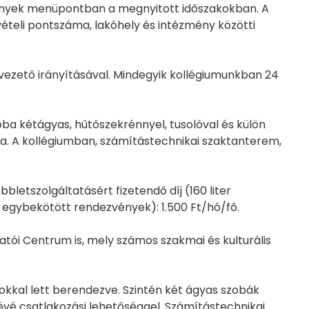
vények menüpontban a megnyitott időszakokban. A
vételi pontszáma, lakóhely és intézmény közötti
ezető irányításával. Mindegyik kollégiumunkban 24
ba kétágyas, hűtőszekrénnyel, tusolóval és külön
ára. A kollégiumban, számítástechnikai szaktanterem,
bletszolgáltatásért fizetendő díj (160 liter
 egybekötött rendezvények): 1.500 Ft/hó/fő.
gatói Centrum is, mely számos szakmai és kulturális
rokkal lett berendezve. Szintén két ágyas szobák
évé csatlakozási lehetőséggel. Számítástechnikai