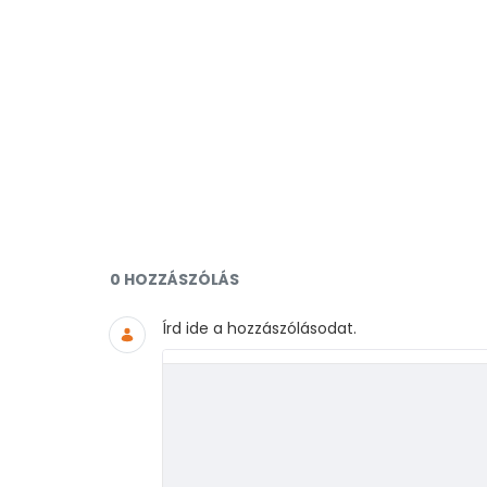
Dokumentumok és médiafájlo
0 HOZZÁSZÓLÁS
Írd ide a hozzászólásodat.