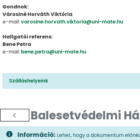
Gondnok:
Városiné Horváth Viktória
e-mail:
varosine.horvath.viktoria@uni-mate.hu
Hallgatói referens:
Bene Petra
e-mail:
bene.petra@uni-mate.hu
Szálláshelyeink
Balesetvédelmi Há
Információ:
Lehet, hogy a dokumentum előnéze