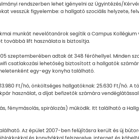
ulmányi rendszerben lehet igényelni az Ügyintézés/Kér
at vesszük figyelembe: a hallgató szociális helyzete, fel
kmai munkát nevelőtanárok segítik a Campus Kollégium v
továbbá lift használata is biztosítja.
005 szeptemberében adtak át 348 férőhellyel. Minden szo
 wifi csatlakozási lehetőség biztosított a hallgatók szám
meletenként egy-egy konyha található.
13.980 Ft/hó, önköltséges hallgatóknak: 25.630 Ft/hó. A töb
kpár használat, a díjat befizetők számára vendéglátással
s, fénymásolás, spirálozás) működik. Itt található a Hall
lálható. Az épület 2007-ben felújításra került és új búto
blokkokkal és konyhákkal felszerelve, internet és kábelt