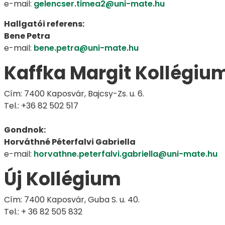
e-mail:
gelencser.timea2@uni-mate.hu
Hallgatói referens:
Bene Petra
e-mail:
bene.petra@uni-mate.hu
Kaffka Margit Kollégiu
Cím: 7400 Kaposvár, Bajcsy-Zs. u. 6.
Tel.: +36 82 502 517
Gondnok:
Horváthné Péterfalvi Gabriella
e-mail:
horvathne.peterfalvi.gabriella@uni-mate.hu
Új Kollégium
Cím: 7400 Kaposvár, Guba S. u. 40.
Tel.: + 36 82 505 832