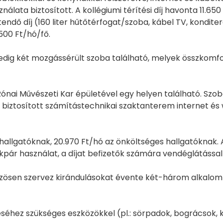
ta biztosított. A kollégiumi térítési díj havonta 11.650 
endő díj (160 liter hűtőtérfogat/szoba, kábel TV, kondite
500 Ft/hó/fő.
pedig két mozgássérült szoba található, melyek összkomf
-Rónai Művészeti Kar épületével egy helyen található. S
 biztosított számítástechnikai szaktanterem internet és 
s hallgatóknak, 20.970 Ft/hó az önköltséges hallgatóknak. A
kpár használat, a díjat befizetők számára vendéglátással
zösen szervez kirándulásokat évente két-három alkalomm
éséhez szükséges eszközökkel (pl.: sörpadok, bográcsok