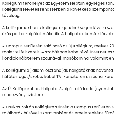
Kollégiumi férőhelyet az Egyetem Neptun egységes tan
kollégiumi felvételi rendszerben a következő szempontok
távolság.
A kollégiumokban a kollégium gondnokságon kívül a sza
órás portaszolgálat működik. A hallgatók komfortérzetét 
A Campus területén található az Új Kollégium, melyet 2
toalettel felszerelt. A szobákban kábeltévé, internet és
kondicionálóterem szaunával, mosókonyha, valamint e
A kollégiumi díj állami ösztöndíjas hallgatóknak havonta 
hűtőtérfogat/szoba, kábel TV, konditerem, szauna, keré
Az Új Kollégiumban Hallgatói Szolgáltató Iroda (nyomtatá
rendezvény színtere.
A Csukás Zoltán Kollégium szintén a Campus területén ta
találhatók hűtővel, szárnyanként és emeletenként fürdő