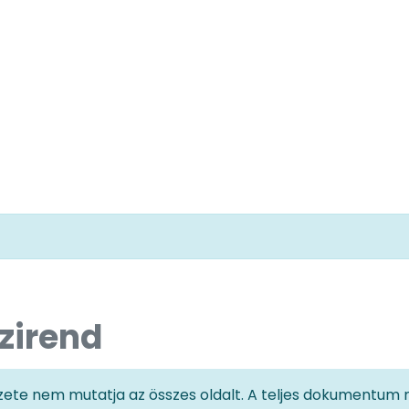
zirend
te nem mutatja az összes oldalt. A teljes dokumentum m