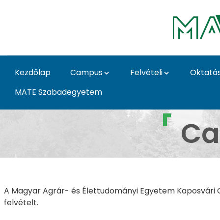
Ugrás a fő tartalomhoz
Kezdőlap
Campus
Felvételi
Oktatá
MATE Szabadegyetem
Kollégiumok - Kapos
Ca
A Magyar Agrár- és Élettudományi Egyetem Kaposvári Ca
felvételt.