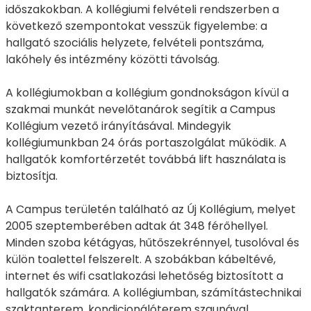
időszakokban. A kollégiumi felvételi rendszerben a
következő szempontokat vesszük figyelembe: a
hallgató szociális helyzete, felvételi pontszáma,
lakóhely és intézmény közötti távolság.
A kollégiumokban a kollégium gondnokságon kívül a
szakmai munkát nevelőtanárok segítik a Campus
Kollégium vezető irányításával. Mindegyik
kollégiumunkban 24 órás portaszolgálat működik. A
hallgatók komfortérzetét továbbá lift használata is
biztosítja.
A Campus területén található az Új Kollégium, melyet
2005 szeptemberében adtak át 348 férőhellyel.
Minden szoba kétágyas, hűtőszekrénnyel, tusolóval és
külön toalettel felszerelt. A szobákban kábeltévé,
internet és wifi csatlakozási lehetőség biztosított a
hallgatók számára. A kollégiumban, számítástechnikai
szaktanterem, kondicionálóterem szaunával,