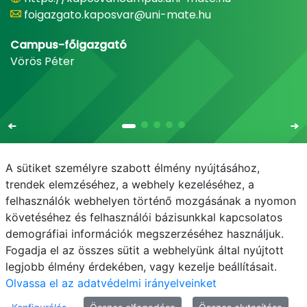
foigazgato.kaposvar@uni-mate.hu
Campus-főigazgató
Vörös Péter
A sütiket személyre szabott élmény nyújtásához,
trendek elemzéséhez, a webhely kezeléséhez, a
felhasználók webhelyen történő mozgásának a nyomon
E-mail
Telefonkönyv
NEPTUN
E-learning
követéséhez és felhasználói bázisunkkal kapcsolatos
demográfiai információk megszerzéséhez használjuk.
Adatvédelem
Fogadja el az összes sütit a webhelyünk által nyújtott
legjobb élmény érdekében, vagy kezelje beállításait.
Olvassa el az adatvédelmi irányelveinket