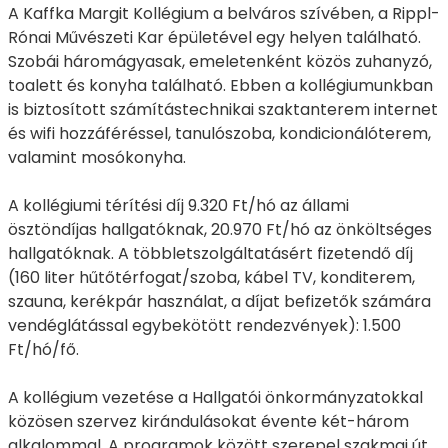
A Kaffka Margit Kollégium a belváros szívében, a Rippl-
Rónai Művészeti Kar épületével egy helyen található.
Szobái háromágyasak, emeletenként közös zuhanyzó,
toalett és konyha található. Ebben a kollégiumunkban
is biztosított számítástechnikai szaktanterem internet
és wifi hozzáféréssel, tanulószoba, kondicionálóterem,
valamint mosókonyha.
A kollégiumi térítési díj 9.320 Ft/hó az állami
ösztöndíjas hallgatóknak, 20.970 Ft/hó az önköltséges
hallgatóknak. A többletszolgáltatásért fizetendő díj
(160 liter hűtőtérfogat/szoba, kábel TV, konditerem,
szauna, kerékpár használat, a díjat befizetők számára
vendéglátással egybekötött rendezvények): 1.500
Ft/hó/fő.
A kollégium vezetése a Hallgatói önkormányzatokkal
közösen szervez kirándulásokat évente két-három
alkalommal. A programok között szerepel szakmai út,