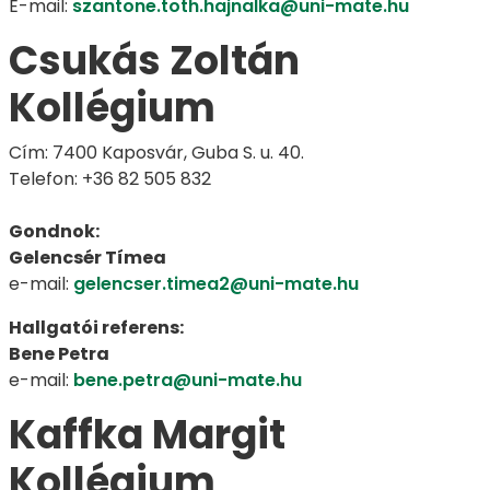
E-mail:
szantone.toth.hajnalka@uni-mate.hu
Csukás Zoltán
Kollégium
Cím: 7400 Kaposvár, Guba S. u. 40.
Telefon: +36 82 505 832
Gondnok:
Gelencsér Tímea
e-mail:
gelencser.timea2@uni-mate.hu
Hallgatói referens:
Bene Petra
e-mail:
bene.petra@uni-mate.hu
Kaffka Margit
Kollégium