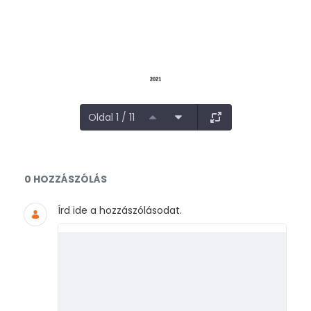
Oldal 1 / 11
Dokumentumok és médiafájlok
0 HOZZÁSZÓLÁS
Írd ide a hozzászólásodat.