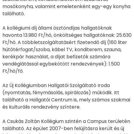
mosókonyha, valamint emeletenként egy-egy konyha
található.
A kollégiumi díj állami ösztöndíjas hallgatóknak
havonta 13.980 Ft/hó, önköltséges hallgatóknak: 25.630
Ft/hó. A többletszolgáltatásért fizetendő díj (160 liter
hűtőtérfogat/szoba, kábel TV, konditerem, szauna,
kerékpár használat, a díjat befizetők számára
vendéglátással egybekötött rendezvények): 1.500
Ft/hó/fő.
Az Új Kollégiumban Hallgatói Szolgáltató Iroda
(nyomtatás, fénymásolás, spirálozás) működik. Itt
található a Hallgatói Centrum is, mely számos szakmai
és kulturális rendezvény színtere.
A Csukás Zoltán Kollégium szintén a Campus területén
található. Az épület 2007-ben felújításra került és új