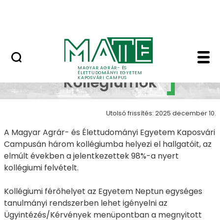
Ugrás a fő tartalomhoz
MATE Szabadegyetem
Kollégiumok - Kapos
Campus
MAGYAR AGRÁR- ÉS
ÉLETTUDOMÁNYI EGYETEM
Kollégiumok
KAPOSVÁRI CAMPUS
Utolsó frissítés: 2025 december 10.
A Magyar Agrár- és Élettudományi Egyetem Kaposvári
Campusán három kollégiumba helyezi el hallgatóit, az
elmúlt években a jelentkezettek 98%-a nyert
kollégiumi felvételt.
Kollégiumi férőhelyet az Egyetem Neptun egységes
tanulmányi rendszerben lehet igényelni az
Ügyintézés/Kérvények menüpontban a megnyitott