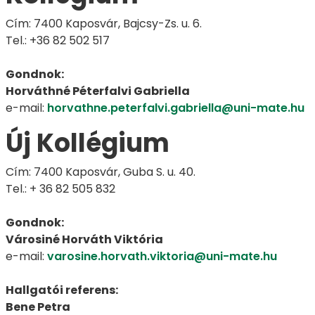
Cím: 7400 Kaposvár, Bajcsy-Zs. u. 6.
Tel.: +36 82 502 517
Gondnok:
Horváthné Péterfalvi Gabriella
e-mail:
horvathne.peterfalvi.gabriella@uni-mate.hu
Új Kollégium
Cím: 7400 Kaposvár, Guba S. u. 40.
Tel.: + 36 82 505 832
Gondnok:
Városiné Horváth Viktória
e-mail:
varosine.horvath.viktoria@uni-mate.hu
Hallgatói referens:
Bene Petra