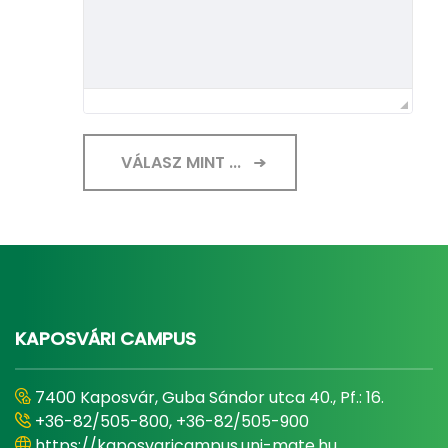
VÁLASZ MINT ...
KAPOSVÁRI CAMPUS
7400 Kaposvár, Guba Sándor utca 40., Pf.: 16.
+36-82/505-800, +36-82/505-900
https://kaposvaricampus.uni-mate.hu