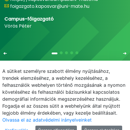
foigazgato.kaposvar@uni-mate.hu
Campus-főigazgató
Vörös Péter
A sütiket személyre szabott élmény nyújtásához,
trendek elemzéséhez, a webhely kezeléséhez, a
felhasználók webhelyen történő mozgásának a nyomon
E-mail
Telefonkönyv
NEPTUN
E-learning
követéséhez és felhasználói bázisunkkal kapcsolatos
demográfiai információk megszerzéséhez használjuk.
Adatvédelem
Fogadja el az összes sütit a webhelyünk által nyújtott
legjobb élmény érdekében, vagy kezelje beállításait.
Olvassa el az adatvédelmi irányelveinket