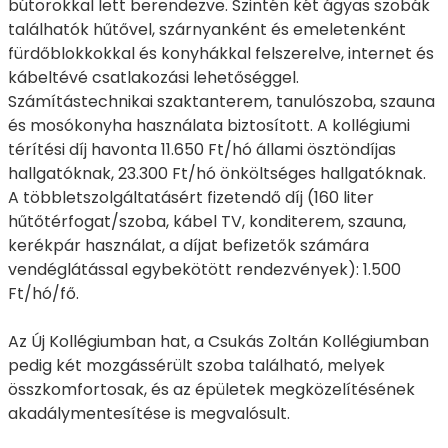
bútorokkal lett berendezve. Szintén két ágyas szobák
találhatók hűtővel, szárnyanként és emeletenként
fürdőblokkokkal és konyhákkal felszerelve, internet és
kábeltévé csatlakozási lehetőséggel.
Számítástechnikai szaktanterem, tanulószoba, szauna
és mosókonyha használata biztosított. A kollégiumi
térítési díj havonta 11.650 Ft/hó állami ösztöndíjas
hallgatóknak, 23.300 Ft/hó önköltséges hallgatóknak.
A többletszolgáltatásért fizetendő díj (160 liter
hűtőtérfogat/szoba, kábel TV, konditerem, szauna,
kerékpár használat, a díjat befizetők számára
vendéglátással egybekötött rendezvények): 1.500
Ft/hó/fő.
Az Új Kollégiumban hat, a Csukás Zoltán Kollégiumban
pedig két mozgássérült szoba található, melyek
összkomfortosak, és az épületek megközelítésének
akadálymentesítése is megvalósult.