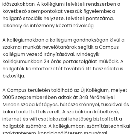
időszakokban. A kollégiumi felvételi rendszerben a
következő szempontokat vesszük figyelembe: a
hallgató szociális helyzete, felvételi pontszáma,
lakóhely és intézmény közötti távolság.
A kollégiumokban a kollégium gondnokságon kívül a
szakmai munkát nevelőtanárok segítik a Campus
Kollégium vezető irányításával. Mindegyik
kollégiumunkban 24 órás portaszolgálat működik. A
hallgatók komfortérzetét továbbá lift használata is
biztosítja.
A Campus területén található az Új Kollégium, melyet
2005 szeptemberében adtak át 348 férőhellyel.
Minden szoba kétágyas, hűtőszekrénnyel, tusolóval és
külön toalettel felszerelt. A szobákban kábeltévé,
internet és wifi csatlakozási lehetőség biztosított a
hallgatók számára. A kollégiumban, számítástechnikai
szaktanterem, kondicionálóterem szaunával,