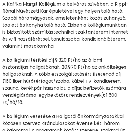
A Kaffka Margit Kollégium a belváros szívében, a Rippl-
Rónai Művészeti Kar épületével egy helyen található.
Szobái háromágyasak, emeletenként közös zuhanyzó,
toalett és konyha található. Ebben a kollégiumunkban
is biztosított számítástechnikai szaktanterem internet
és wifi hozzáféréssel, tanulószoba, kondicionálóterem,
valamint mosókonyha.
A kollégiumi térítési díj 9.320 Ft/hó az állami
ösztöndíjas hallgatóknak, 20.970 Ft/hó az önköltséges
hallgatóknak. A többletszolgáltatásért fizetendő díj
(160 liter hűtőtérfogat/szoba, kábel TV, konditerem,
szauna, kerékpár használat, a díjat befizetők számára
vendéglátással egybekötött rendezvények): 1.500
Ft/hó/fő.
A kollégium vezetése a Hallgatói önkormányzatokkal
közösen szervez kirándulásokat évente két-három
alkalommal. A programok között szerepel szakmai út,