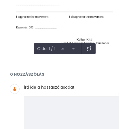
Oldal 1 / 1
Dokumentumok és médiafájlok
0 HOZZÁSZÓLÁS
Írd ide a hozzászólásodat.