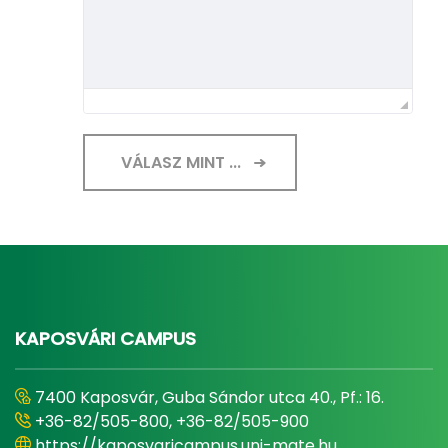
VÁLASZ MINT ...
KAPOSVÁRI CAMPUS
7400 Kaposvár, Guba Sándor utca 40., Pf.: 16.
+36-82/505-800, +36-82/505-900
https://kaposvaricampus.uni-mate.hu