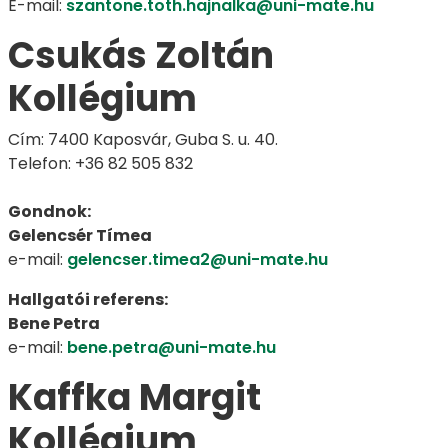
E-mail:
szantone.toth.hajnalka@uni-mate.hu
Csukás Zoltán
Kollégium
Cím: 7400 Kaposvár, Guba S. u. 40.
Telefon: +36 82 505 832
Gondnok:
Gelencsér Tímea
e-mail:
gelencser.timea2@uni-mate.hu
Hallgatói referens:
Bene Petra
e-mail:
bene.petra@uni-mate.hu
Kaffka Margit
Kollégium