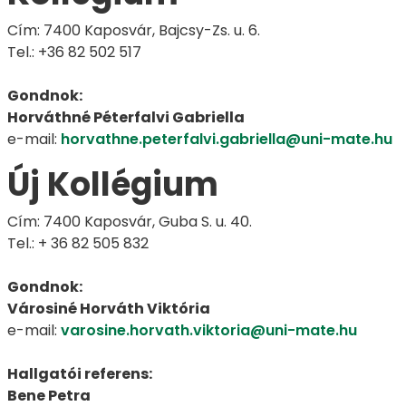
Cím: 7400 Kaposvár, Bajcsy-Zs. u. 6.
Tel.: +36 82 502 517
Gondnok:
Horváthné Péterfalvi Gabriella
e-mail:
horvathne.peterfalvi.gabriella@uni-mate.hu
Új Kollégium
Cím: 7400 Kaposvár, Guba S. u. 40.
Tel.: + 36 82 505 832
Gondnok:
Városiné Horváth Viktória
e-mail:
varosine.horvath.viktoria@uni-mate.hu
Hallgatói referens:
Bene Petra