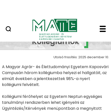
Ugrás a fő tartalomhoz
MATE Szabadegyetem
Kollégiumok - Kapos
Campus
MAGYAR AGRÁR- ÉS
ÉLETTUDOMÁNYI EGYETEM
Kollégiumok
KAPOSVÁRI CAMPUS
Utolsó frissítés: 2025 december 10.
A Magyar Agrár- és Élettudományi Egyetem Kaposvári
Campusán három kollégiumba helyezi el hallgatóit, az
elmúlt években a jelentkezettek 98%-a nyert
kollégiumi felvételt.
Kollégiumi férőhelyet az Egyetem Neptun egységes
tanulmányi rendszerben lehet igényelni az
Ügyintézés/Kérvények menüpontban a megnyitott