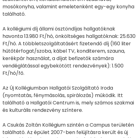
mosókonyha, valamint emeletenként egy-egy konyha
található.
A kollégiumi díj állami ösztöndíjas hallgatóknak
havonta 13.980 Ft/hó, önköltséges hallgatóknak: 25.630
Ft/hó. A többletszolgáltatásért fizetendő díj (160 liter
hűtőtérfogat/szoba, kábel TV, konditerem, szauna,
kerékpár használat, a díjat befizetők számára
vendéglátással egybekötött rendezvények): 1.500
Ft/hó/fő.
Az Új Kollégiumban Hallgatói Szolgáltató Iroda
(nyomtatás, fénymásolás, spirálozás) működik. Itt
található a Hallgatói Centrum is, mely számos szakmai
és kulturális rendezvény színtere.
A Csukás Zoltán Kollégium szintén a Campus területén
található. Az épület 2007-ben felújításra került és új