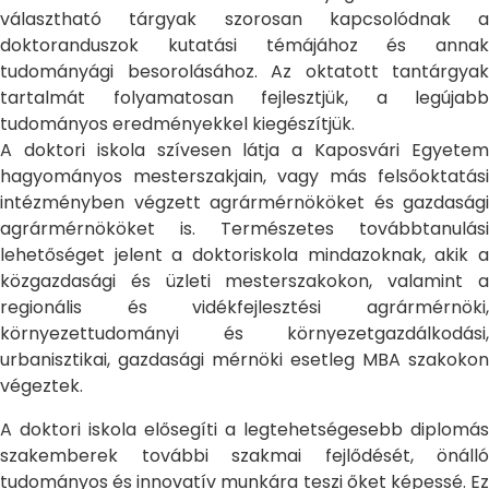
választható tárgyak szorosan kapcsolódnak a
doktoranduszok kutatási témájához és annak
tudományági besorolásához. Az oktatott tantárgyak
tartalmát folyamatosan fejlesztjük, a legújabb
tudományos eredményekkel kiegészítjük.
A doktori iskola szívesen látja a Kaposvári Egyetem
hagyományos mesterszakjain, vagy más felsőoktatási
intézményben végzett agrármérnököket és gazdasági
agrármérnököket is. Természetes továbbtanulási
lehetőséget jelent a doktoriskola mindazoknak, akik a
közgazdasági és üzleti mesterszakokon, valamint a
regionális és vidékfejlesztési agrármérnöki,
környezettudományi és környezetgazdálkodási,
urbanisztikai, gazdasági mérnöki esetleg MBA szakokon
végeztek.
A doktori iskola elősegíti a legtehetségesebb diplomás
szakemberek további szakmai fejlődését, önálló
tudományos és innovatív munkára teszi őket képessé. Ez