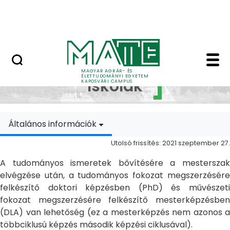
Ugrás a fő tartalomhoz
MATE Szabadegyetem
Doktori Iskolák - Ka
Doktori
MAGYAR AGRÁR- ÉS
ÉLETTUDOMÁNYI EGYETEM
Iskolák
KAPOSVÁRI CAMPUS
Általános információk
Utolsó frissítés: 2021 szeptember 27.
A tudományos ismeretek bővítésére a mesterszak
elvégzése után, a tudományos fokozat megszerzésére
felkészítő doktori képzésben (PhD) és művészeti
fokozat megszerzésére felkészítő mesterképzésben
(DLA) van lehetőség (ez a mesterképzés nem azonos a
többciklusú képzés második képzési ciklusával).