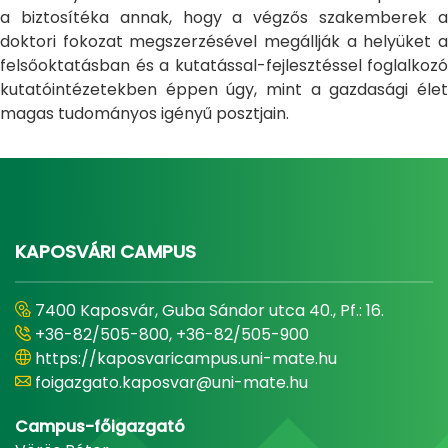
a biztosítéka annak, hogy a végzős szakemberek a
doktori fokozat megszerzésével megállják a helyüket a
felsőoktatásban és a kutatással-fejlesztéssel foglalkozó
kutatóintézetekben éppen úgy, mint a gazdasági élet
magas tudományos igényű posztjain.
KAPOSVÁRI CAMPUS
7400 Kaposvár, Guba Sándor utca 40., Pf.: 16.
+36-82/505-800, +36-82/505-900
https://kaposvaricampus.uni-mate.hu
foigazgato.kaposvar@uni-mate.hu
Campus-főigazgató