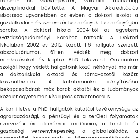
terület- és vidékfejlesztés, valamint marketing
diszciplínákkal bővítette. A Magyar Akkreditációs
Bizottság ugyanebben az évben a doktori iskolát a
gazdálkodás- és szervezéstudományok tudományágba
sorolta. A doktori iskola 2004-től az egyetem
Gazdaságtudományi Karához tartozik. A Doktori
Iskolában 2002 és 2012 között 116 hallgató szerzett
abszolutóriumot, 61-en védték meg doktori
értekezésüket és kaptak PhD fokozatot. Örömünkre
szolgál, hogy védett hallgatóink közül néhányat ma már
a doktoriskola oktatói és témavezetői között
köszönthetünk. A kutatómunka irányításába
bekapcsolódnak más karok oktatói és a tudományos
közélet egyetemen kívüli jeles szakemberei is.
A kar, illetve a PhD hallgatók kutatási tevékenysége az
agrárgazdasági, a pénzügyi és a területi folyamatok
szervezési és ökonómiai kérdéseire, a területi és
gazdasági versenyképesség, a globalizálódás, a