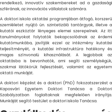
rendelkező, innovatív szakembereket ad a gazdasági
szférának, az innovációs vállalatok számára.
A doktori iskola oktatási programjában átfogó, korszerű
szemléletet nyújtó ún. szintetizáló tantárgyak, illetve a
kutatói eszköztár lényeges elemei szerepelnek. Az itt
tanulmányokat folytatók bekapcsolódnak az érdemi
kutatómunkába, javítják ezzel az intézmény kutatási
teljesítményét, a kutatási infrastruktúra hatékony és
magas színvonalú kihasználását. A legjobbak az
oktatásba is bevonhatók, ami segíti személyiségük,
szakmai látókörük fejlesztését, valamint az egyetem
oktató munkáját.
A doktori képzést és a doktori (PhD) fokozatszerzést a
Kaposvári Egyetem Doktori Tanácsa a Doktori
Szabályzatban foglaltaknak megfelelően irányítja.
Munkáját segítő testület a doktori iskola Tanácsa.