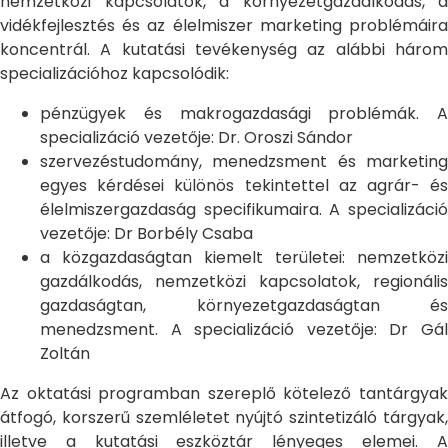
nemzetközi kapcsolatok, a környezetgazdálkodás, a
vidékfejlesztés és az élelmiszer marketing problémáira
koncentrál. A kutatási tevékenység az alábbi három
specializációhoz kapcsolódik:
pénzügyek és makrogazdasági problémák. A
specializáció vezetője: Dr. Oroszi Sándor
szervezéstudomány, menedzsment és marketing
egyes kérdései különös tekintettel az agrár- és
élelmiszergazdaság specifikumaira. A specializáció
vezetője: Dr Borbély Csaba
a közgazdaságtan kiemelt területei: nemzetközi
gazdálkodás, nemzetközi kapcsolatok, regionális
gazdaságtan, környezetgazdaságtan és
menedzsment. A specializáció vezetője: Dr Gál
Zoltán
Az oktatási programban szereplő kötelező tantárgyak
átfogó, korszerű szemléletet nyújtó szintetizáló tárgyak,
illetve a kutatási eszköztár lényeges elemei. A