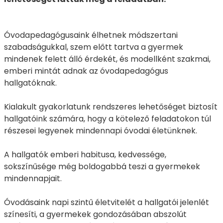
Óvodapedagógusaink élhetnek módszertani
szabadságukkal, szem előtt tartva a gyermek
mindenek felett álló érdekét, és modellként szakmai,
emberi mintát adnak az óvodapedagógus
hallgatóknak.
Kialakult gyakorlatunk rendszeres lehetőséget biztosít
hallgatóink számára, hogy a kötelező feladatokon túl
részesei legyenek mindennapi óvodai életünknek.
A hallgatók emberi habitusa, kedvessége,
sokszínűsége még boldogabbá teszi a gyermekek
mindennapjait.
Óvodásaink napi szintű életvitelét a hallgatói jelenlét
színesíti, a gyermekek gondozásában abszolút