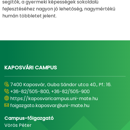
segítők, a gyermeki képességek sokoldalú
fejlesztéséhez nagyon jó lehetőség, nagymértékű
humán többletet jelent.
KAPOSVÁRI CAMPUS
7400 Kaposvár, Guba Sándor utca 40., Pf.: 16.
+36-82/505-800, +36-82/505-900
https://kaposvaricampus.uni-mate.hu
foigazgato.kaposvar@uni-mate.hu
Campus-főigazgató
Vörös Péter