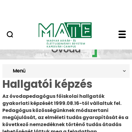
Skip to Main Content
MATE Szabadegyetem
Gyakorló Óvoda (hall
Gyakorló
MAGYAR AGRÁR- ÉS
ÉLETTUDOMÁNYI EGYETEM
Óvoda
KAPOSVÁRI CAMPUS
Menü
Hallgatói képzés
Az óvodapedagógus főiskolai hallgatók
gyakorlati képzését 1999.08.16-tól vállaltuk fel.
Pedagógus közösségünknek módszertani
megújulását, az elméleti tudás gyarapítását és a
következő nemzedéknek történő tudás átadás
lehetőségét láttuk meg a feladatban.