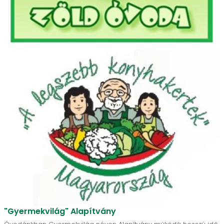
"Gyermekvilág" Alapítvány