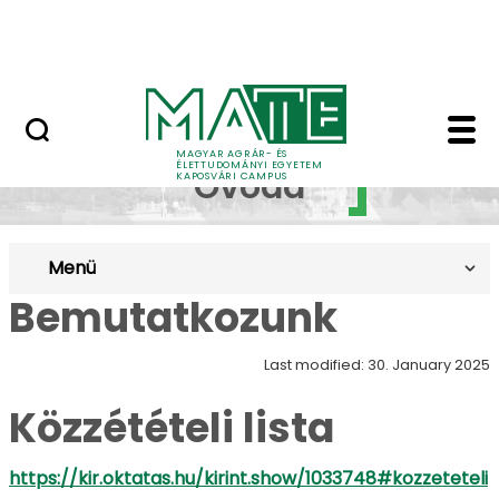
Skip to Main Content
MATE Szabadegyetem
Gyakorló Óvoda - Ka
Gyakorló
MAGYAR AGRÁR- ÉS
ÉLETTUDOMÁNYI EGYETEM
Óvoda
KAPOSVÁRI CAMPUS
Menü
Bemutatkozunk
Last modified: 30. January 2025
Közzétételi lista
https://kir.oktatas.hu/kirint.show/1033748#kozzeteteli