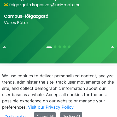
foigazgato.kaposvar@uni-mate.hu
Campus-főigazgató
Vörös Péter
We use cookies to deliver personalized content, analyze
E-mail
Telefonkönyv
NEPTUN
E-learning
trends, administer the site, track user movements on the
site, and collect demographic information about our
Adatvédelem
user base as a whole. Accept all cookies for the best
possible experience on our website or manage your
preferences.
Visit our Privacy Policy
Configuration
Accept All
Decline All