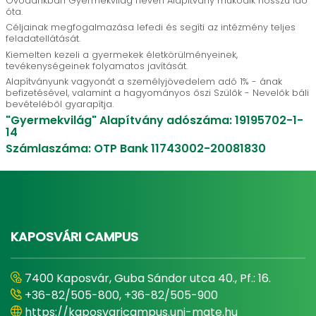
Óvodánkban Gyermekvilág néven Alapítvány működik hosszú idő
óta.
Céljainak megfogalmazása lefedi és segíti az intézmény teljes
feladatellátását.
Kiemelten kezeli a gyermekek életkörülményeinek,
tevékenységeinek folyamatos javítását.
Alapítványunk vagyonát a személyjövedelem adó 1% - ának
befizetésével, valamint a hagyományos őszi Szülők - Nevelők báli
bevételéből gyarapítja.
"Gyermekvilág" Alapítvány adószáma: 19195702-1-
14
Számlaszáma: OTP Bank 11743002-20081830
KAPOSVÁRI CAMPUS
7400 Kaposvár, Guba Sándor utca 40., Pf.: 16.
+36-82/505-800, +36-82/505-900
https://kaposvaricampus.uni-mate.hu