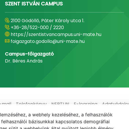
SZENT ISTVÁN CAMPUS
2100 Gödöllő, Páter Károly utca 1.
+36-28/522-000 / 2220
https://szentistvancampus.uni-mate.hu
foigazgato.godollo@uni-mate.hu
Campus-főigazgató
Dr. Béres András
-mail
Telefonkönyv
NEPTUN
E-learning
Adatvédel
elemzéséhez, a webhely kezeléséhez, a felhasználók
elhasználói bázisunkkal kapcsolatos demográfiai
es sütit a webhelyünk által nyújtott legjobb élmény