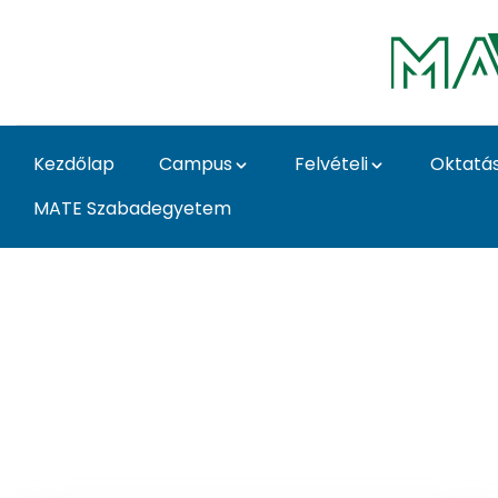
Ugrás a fő tartalomhoz
Kezdőlap
Campus
Felvételi
Oktatá
MATE Szabadegyetem
Események - Kaposv