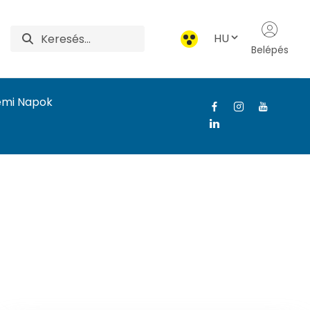
HU
Belépés
emi Napok