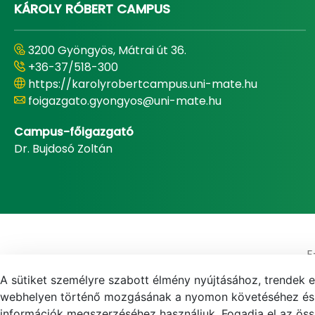
KÁROLY RÓBERT CAMPUS
3200 Gyöngyös, Mátrai út 36.
+36-37/518-300
https://karolyrobertcampus.uni-mate.hu
foigazgato.gyongyos@uni-mate.hu
Campus-főigazgató
Dr. Bujdosó Zoltán
E
A sütiket személyre szabott élmény nyújtásához, trendek 
webhelyen történő mozgásának a nyomon követéséhez és f
információk megszerzéséhez használjuk. Fogadja el az össz