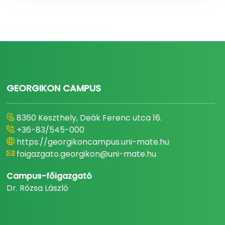
lister.next"
GEORGIKON CAMPUS
8360 Keszthely, Deák Ferenc utca 16.
+36-83/545-000
https://georgikoncampus.uni-mate.hu
foigazgato.georgikon@uni-mate.hu
Campus-főigazgató
Dr. Rózsa László