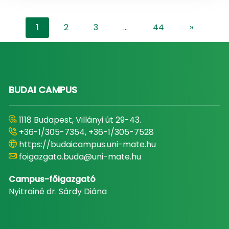
1
2
3
...
44
»
"content-
BUDAI CAMPUS
1118 Budapest, Villányi út 29-43.
+36-1/305-7354, +36-1/305-7528
https://budaicampus.uni-mate.hu
foigazgato.buda@uni-mate.hu
Campus-főigazgató
Nyitrainé dr. Sárdy Diána