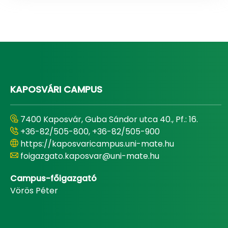
KAPOSVÁRI CAMPUS
7400 Kaposvár, Guba Sándor utca 40., Pf.: 16.
+36-82/505-800, +36-82/505-900
https://kaposvaricampus.uni-mate.hu
foigazgato.kaposvar@uni-mate.hu
Campus-főigazgató
Vörös Péter