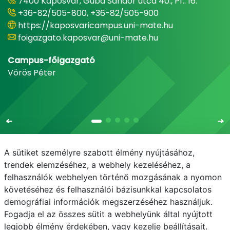
7400 Kaposvár, Guba Sándor utca 40., Pf.: 16.
+36-82/505-800, +36-82/505-900
https://kaposvaricampus.uni-mate.hu
foigazgato.kaposvar@uni-mate.hu
Campus-főigazgató
Vörös Péter
A sütiket személyre szabott élmény nyújtásához,
trendek elemzéséhez, a webhely kezeléséhez, a
felhasználók webhelyen történő mozgásának a nyomon
E-mail
Telefonkönyv
NEPTUN
E-learning
követéséhez és felhasználói bázisunkkal kapcsolatos
demográfiai információk megszerzéséhez használjuk.
Adatvédelem
Fogadja el az összes sütit a webhelyünk által nyújtott
legjobb élmény érdekében, vagy kezelje beállításait.