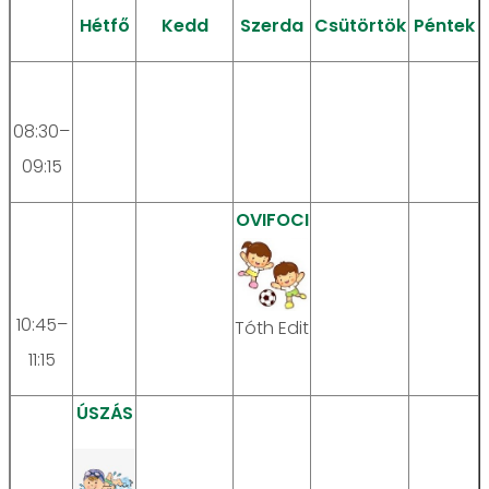
Hétfő
Kedd
Szerda
Csütörtök
Péntek
08:30–
09:15
OVIFOCI
10:45–
Tóth Edit
11:15
ÚSZÁS