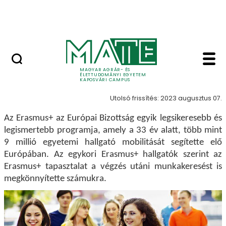
Ugrás a fő tartalomhoz
MATE Szabadegyetem
ERASMUS+ - Kaposvá
ERASMUS+
MAGYAR AGRÁR- ÉS
ÉLETTUDOMÁNYI EGYETEM
KAPOSVÁRI CAMPUS
Utolsó frissítés: 2023 augusztus 07.
Az Erasmus+ az Európai Bizottság egyik legsikeresebb és
legismertebb programja, amely a 33 év alatt, több mint
9 millió egyetemi hallgató mobilitását segítette elő
Európában. Az egykori Erasmus+ hallgatók szerint az
Erasmus+ tapasztalat a végzés utáni munkakeresést is
megkönnyítette számukra.