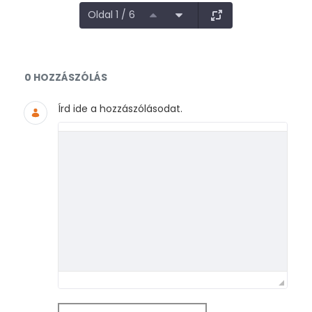
Oldal 1 / 6
Dokumentumok és médiafájlok
0 HOZZÁSZÓLÁS
Írd ide a hozzászólásodat.