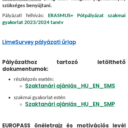
szükséges benyújtani.
Pályázati felhívás:
ERASMUS+ Pótpályázat szakmai
gyakorlat 2023/2024 tanév
LimeSurvey pályázati űrlap
Pályázathoz tartozó letölthető
dokumentumok:
részképzés esetén:
Szaktanári ajánlás_HU_EN_SMS
szakmai gyakorlat estén
Szaktanári ajánlás_HU_EN_SMP
EUROPASS önéletrajz és motivációs levél