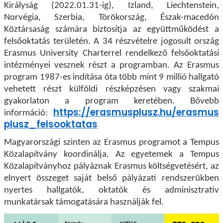
Királyság (2022.01.31-ig), Izland, Liechtenstein,
Norvégia, Szerbia, Törökország, Észak-macedón
Köztársaság számára biztosítja az együttműködést a
felsőoktatás területén. A 34 részvételre jogosult ország
Erasmus University Charterrel rendelkező felsőoktatási
intézményei vesznek részt a programban. Az Erasmus
program 1987-es indítása óta több mint 9 millió hallgató
vehetett részt külföldi részképzésen vagy szakmai
gyakorlaton a program keretében. Bővebb
https://erasmusplusz.hu/erasmus
információ:
plusz_felsooktatas
Magyarországi szinten az Erasmus programot a Tempus
Közalapítvány koordinálja. Az egyetemek a Tempus
Közalapítványhoz pályáznak Erasmus költségvetésért, az
elnyert összeget saját belső pályázati rendszerükben
nyertes hallgatók, oktatók és adminisztratív
munkatársak támogatására használják fel.