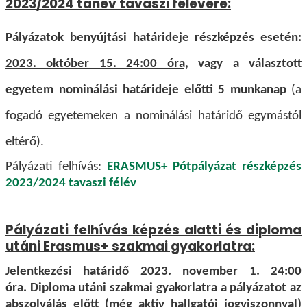
2023/2024 tanév tavaszi félévére:
Pályázatok benyújtási határideje részképzés esetén:
2023. október 15. 24:00 óra,
vagy a választott
egyetem nominálási határideje előtti 5 munkanap
(a
fogadó egyetemeken a nominálási határidő egymástól
eltérő).
Pályázati felhívás:
ERASMUS+ Pótpályázat részképzés
2023/2024 tavaszi félév
Pályázati felhívás képzés alatti és diploma
utáni Erasmus+ szakmai gyakorlatra:
Jelentkezési határidő 2023. november 1. 24:00
óra. Diploma utáni szakmai gyakorlatra a pályázatot az
abszolválás előtt
(még aktív hallgatói jogviszonnyal)