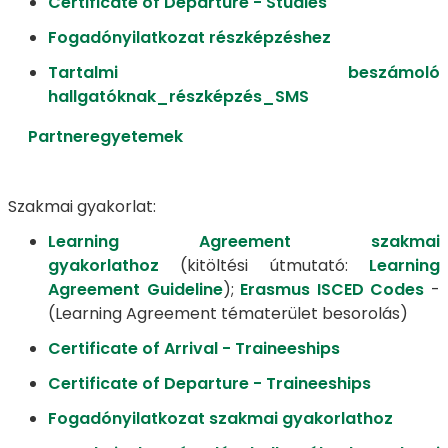
Certificate of Departure - Studies
Fogadónyilatkozat részképzéshez
Tartalmi beszámoló
hallgatóknak_részképzés_SMS
Partneregyetemek
Szakmai gyakorlat:
Learning Agreement szakmai
gyakorlathoz
(kitöltési útmutató:
Learning
Agreement Guideline
);
Erasmus ISCED Codes
-
(Learning Agreement tématerület besorolás)
Certificate of Arrival - Traineeships
Certificate of Departure - Traineeships
Fogadónyilatkozat szakmai gyakorlathoz