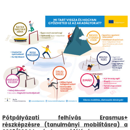
Pótpályázati felhívás Erasmus+
részképzésre (tanulmányi mobilitásra) a