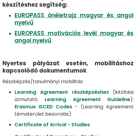
készítéshez segítség:
EUROPASS önéletrajz magyar és angol
nyelvű
EUROPASS motivációs levél magyar és
angol nyelvű
Nyertes pályázat esetén, mobilitáshoz
kapcsolódó dokumentumok
Részképzés/tanulmányi mobilitás:
Learning Agreement részképzéshez
(kitöltési
útmutató:
Learning Agreement Guideline
);
Erasmus ISCED Codes
- (Learning Agreement
tématerület besorolás)
Certificate of Arrival - Studies